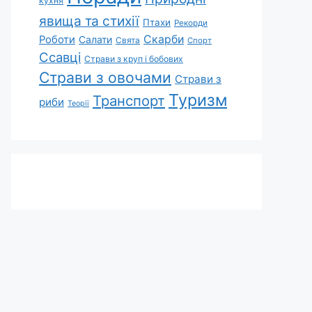
кухня
явища та стихії
Птахи
Рекорди
Скарби
Роботи
Салати
Свята
Спорт
Ссавці
Страви з круп і бобових
Страви з овочами
Страви з
Туризм
Транспорт
риби
Теорії