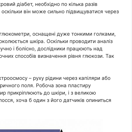
овий діабет, необхідно по кілька разів
, оскільки він може сильно підвищуватися через
 глюкометри, оснащені дуже тонкими голками,
околюється шкіра. Оскільки проводити аналіз
зручно і болісно, дослідники працюють над
очних способів визначення рівня глюкози. Так
троосмосу – руху рідини через капіляри або
ричного поля. Робоча зона пластиру
ир прикріплюють до шкіри, і з великою
лосся, хоча б один з його датчиків опиниться