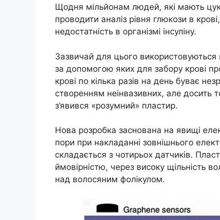
Щодня мільйонам людей, які мають цукр
проводити аналіз рівня глюкози в крові
недостатність в організмі інсуліну.
Зазвичай для цього використовуються
за допомогою яких для забору крові пр
крові по кілька разів на день буває не
створенням неінвазивних, але досить т
з’явився «розумний» пластир.
Нова розробка заснована на явищі елек
пори при накладанні зовнішнього елект
складається з чотирьох датчиків. Пласт
ймовірністю, через високу щільність во
над волосяним фолікулом.