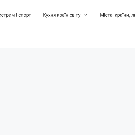
кстрим і спорт
Кухня країн світу
Міста, країни, 