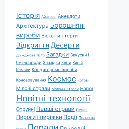
Історія
Анекдоти
Айстрові
Борошняні
Архітектура
вироби
Бісквіти і торти
Відкриття
Десерти
Загадки
Закуски і
Дріжджове тісто
бутерброди
Знахідки
Квіти
Китай
Кондитерські вироби
Комахи
Космос
Консервування
Котові
М'ясні страви
Напої
Молочні страви
Новітні технології
Перші страви
Отруйні
Печери
Пироги і пиріжки
Події
Польська
Поради
Природні