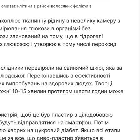
 омиває клітини в районі волосяних фолікулів
хоплює тканинну рідину в невелику камеру з
ірювання глюкози в організмі без
зи заснований на тому, що в гідрогелі
 з глюкозою і утворює в тому числі пероксид
слідники перевіряли на свинячий шкірі, яка за
людської. Переконавшись в ефективності
них випробувань на здорових людях. Творці
ожні 10-15 хвилин протягом шести годин може
истрій, щоб це був пластир з цілодобовою
 будуть відправлятися на смартфон. Потім
тю хворих на цукровий діабет. Якщо всі етапи
ше за все, що диво-пластир з’явиться в