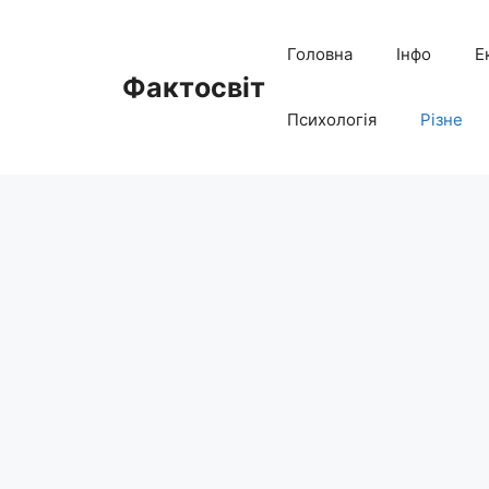
Перейти
до
Головна
Інфо
Е
вмісту
Фактосвіт
Психологія
Різне