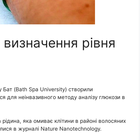
 визначення рівня
 Бат (Bath Spa University) створили
ся для неінвазивного методу аналізу глюкози в
 рідина, яка омиває клітини в районі волосяних
илися в журналі Nature Nanotechnology.