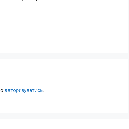
но
авторизуватись
.