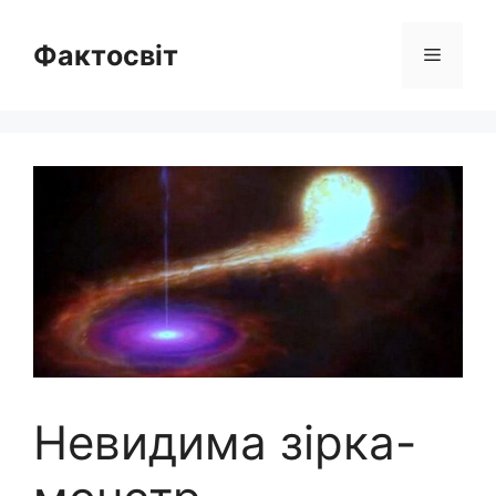
Перейти
до
Фактосвіт
Меню
вмісту
Невидима зірка-