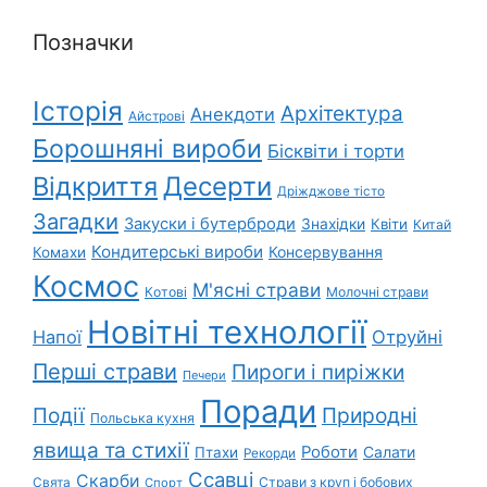
Позначки
Історія
Архітектура
Анекдоти
Айстрові
Борошняні вироби
Бісквіти і торти
Відкриття
Десерти
Дріжджове тісто
Загадки
Закуски і бутерброди
Знахідки
Квіти
Китай
Кондитерські вироби
Консервування
Комахи
Космос
М'ясні страви
Котові
Молочні страви
Новітні технології
Напої
Отруйні
Перші страви
Пироги і пиріжки
Печери
Поради
Природні
Події
Польська кухня
явища та стихії
Роботи
Салати
Птахи
Рекорди
Ссавці
Скарби
Свята
Страви з круп і бобових
Спорт