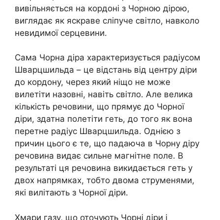
вивільняється на кордоні з Чорною дірою,
виглядає як яскраве сліпуче світло, навколо
невидимої серцевини.
Сама Чорна діра характеризується радіусом
Шварцшильда – це відстань від центру діри
до кордону, через який ніщо не може
вилетіти назовні, навіть світло. Але велика
кількість речовини, що прямує до Чорної
діри, здатна полетіти геть, до того як вона
перетне радіус Шварцшильда. Однією з
причин цього є те, що падаюча в Чорну діру
речовина видає сильне магнітне поле. В
результаті ця речовина викидається геть у
двох напрямках, тобто двома струменями,
які вилітають з Чорної діри.
Хмари газу, що оточують Чорні діри і