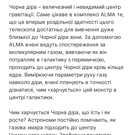
Чорна діра – величезний і невидимий центр
гравітації. Саме цікаве в комплексі ALMA те,
що це вперше роздільної здатності цього
телескопа достатньо для вивчення дуже
близької до Чорної діри зони. За допомогою
ALMA вчені ведуть спостереження за
молекулярним газом, вивчаючи як він
потрапляє в галактику з перемичкою,
проходить до центру Чорної діри крізь кільце
ядра. Вимірюючи параметри руху газу
навколо діри, вчені планують в точності
дізнатися, чим «харчується» цей монстр в
центрі галактики.
Чим харчується Чорна діра, що їсть і як
росте? Астрономи постійно помічають, як
газова хмара підходить до центру