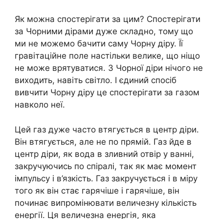
Як можна спостерігати за цим? Спостерігати
за Чорними дірами дуже складно, тому що
ми не можемо бачити саму Чорну діру. Її
гравітаційне поле настільки велике, що ніщо
не може врятуватися. З Чорної діри нічого не
виходить, навіть світло. І єдиний спосіб
вивчити Чорну діру це спостерігати за газом
навколо неї.
Цей газ дуже часто втягується в центр діри.
Він втягується, але не по прямій. Газ йде в
центр діри, як вода в зливний отвір у ванні,
закручуючись по спіралі, так як має момент
імпульсу і в’язкість. Газ закручується і в міру
того як він стає гарячіше і гарячіше, він
починає випромінювати величезну кількість
енергії. Ця величезна енергія, яка