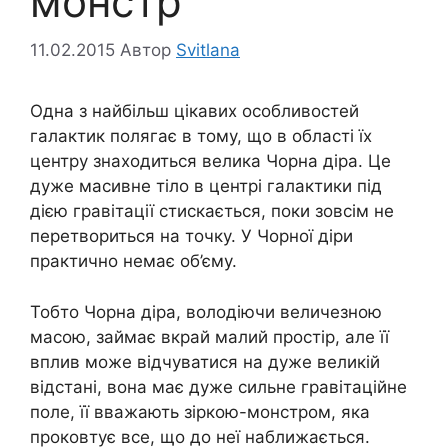
монстр
11.02.2015
Автор
Svitlana
Одна з найбільш цікавих особливостей
галактик полягає в тому, що в області їх
центру знаходиться велика Чорна діра. Це
дуже масивне тіло в центрі галактики під
дією гравітації стискається, поки зовсім не
перетвориться на точку. У Чорної діри
практично немає об’єму.
Тобто Чорна діра, володіючи величезною
масою, займає вкрай малий простір, але її
вплив може відчуватися на дуже великій
відстані, вона має дуже сильне гравітаційне
поле, її вважають зіркою-монстром, яка
проковтує все, що до неї наближається.