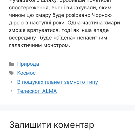
Чумацького шляху. Зробивши початкові
спостереження, вчені вирахували, яким
чином цю хмару буде розірвано Чорною
дірою в наступні роки. Одна частина хмари
зможе врятуватися, тоді як інша впаде
всередину і буде «з’їдена» ненаситним
галактичним монстром.
Категорії
Природа
Позначки
Космос
В пошуках планет земного типу
Телескоп ALMA
Залишити коментар