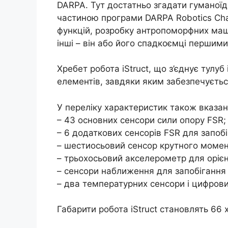
DARPA. Тут достатньо згадати гуманоїд
частиною програми DARPA Robotics Chal
функцій, розробку антропоморфних маши
інші – він або його спадкоємці першим
Хребет робота iStruct, що з’єднує тулуб
елементів, завдяки яким забезпечуєтьс
У переліку характеристик також вказан
– 43 основних сенсори сили опору FSR;
– 6 додаткових сенсорів FSR для запобі
– шестиосьовий сенсор крутного момен
– трьохосьовий акселерометр для орієнт
– сенсори наближення для запобігання 
– два температурних сенсори і цифровий
Габарити робота iStruct становлять 66 х 