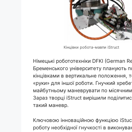
Кінцівки робота-мавпи iStruct
Німецькі робототехніки DFKI (German Resea
Бременського університету планують по
кінцівками в вертикальне положення, т
«руки» для іншої роботи. Гнучкий хребе
майбутньому маневрувати по місячним 
Зараз творці iStruct вирішили поділитис
такий маневр.
Ключовою інноваційною функцією iStuct
роботу необхідної гнучкості в виконува