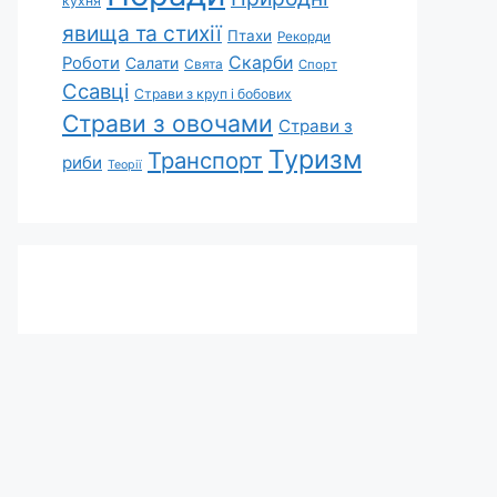
кухня
явища та стихії
Птахи
Рекорди
Скарби
Роботи
Салати
Свята
Спорт
Ссавці
Страви з круп і бобових
Страви з овочами
Страви з
Туризм
Транспорт
риби
Теорії