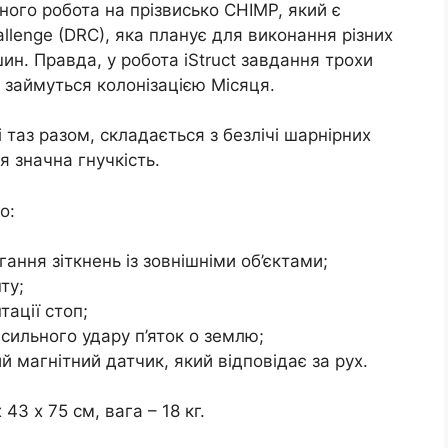
ного робота на прізвисько CHIMP, який є
lenge (DRC), яка планує для виконання різних
н. Правда, у робота iStruct завдання трохи
и займуться колонізацією Місяця.
 і таз разом, складається з безлічі шарнірних
я значна гнучкість.
о:
гання зіткнень із зовнішніми об’єктами;
ту;
ації стоп;
сильного удару п’яток о землю;
 магнітний датчик, який відповідає за рух.
43 х 75 см, вага – 18 кг.