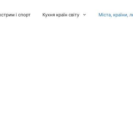
кстрим і спорт
Кухня країн світу
Міста, країни, 