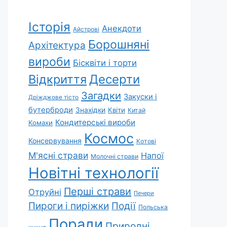
Історія
Анекдоти
Айстрові
Борошняні
Архітектура
вироби
Бісквіти і торти
Відкриття
Десерти
Загадки
Закуски і
Дріжджове тісто
бутерброди
Знахідки
Квіти
Китай
Кондитерські вироби
Комахи
Космос
Консервування
Котові
М'ясні страви
Напої
Молочні страви
Новітні технології
Перші страви
Отруйні
Печери
Пироги і пиріжки
Події
Польська
Поради
Природні