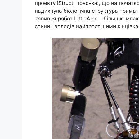
проекту iStruct, пояснює, що на почат
надихнула біологічна структура приматі
з’явився робот LittleAple – більш компа
спини і володів найпростішими кінцівка