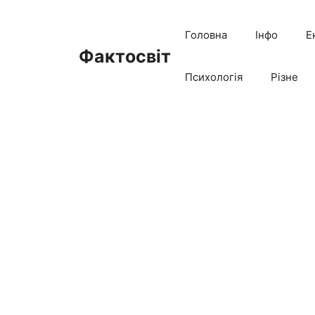
Перейти
до
Головна
Інфо
Е
вмісту
Фактосвіт
Психологія
Різне