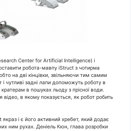
rch Center for Artificial Intelligence) і
ставити робота-мавпу iStruct з чотирма
обто на дві кінцівки, звільняючи тим самим
т і чутливі задні лапи допоможуть роботу в
кратерам в пошуках льоду з прісної води.
я відео, в якому показується, як робот робить
 якраз і є його активний хребет, який додає
них ним рухах. Деніель Кюн, глава розробки