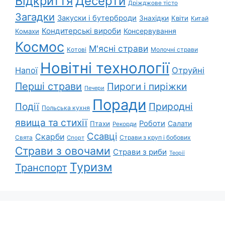
Відкриття
Десерти
Дріжджове тісто
Загадки
Закуски і бутерброди
Знахідки
Квіти
Китай
Кондитерські вироби
Консервування
Комахи
Космос
М'ясні страви
Котові
Молочні страви
Новітні технології
Напої
Отруйні
Перші страви
Пироги і пиріжки
Печери
Поради
Природні
Події
Польська кухня
явища та стихії
Роботи
Салати
Птахи
Рекорди
Ссавці
Скарби
Свята
Страви з круп і бобових
Спорт
Страви з овочами
Страви з риби
Теорії
Туризм
Транспорт