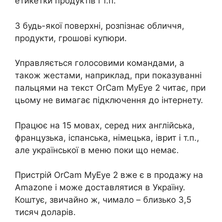
етикетки продуктів і т.п.
З будь-якої поверхні, розпізнає обличчя,
продукти, грошові купюри.
Управляється голосовими командами, а
також жестами, наприклад, при показуванні
пальцями на текст OrCam MyEye 2 читає, при
цьому не вимагає підключення до інтернету.
Працює на 15 мовах, серед них англійська,
французька, іспанська, німецька, іврит і т.п.,
але української в меню поки що немає.
Пристрій OrCam MyEye 2 вже є в продажу на
Amazone і може доставлятися в Україну.
Коштує, звичайно ж, чимало – близько 3,5
тисяч доларів.