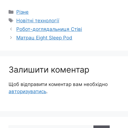
Категорії
Різне
Позначки
Новітні технології
Робот-доглядальниця Стіві
Матрац Eight Sleep Pod
Залишити коментар
Щоб відправити коментар вам необхідно
авторизуватись
.