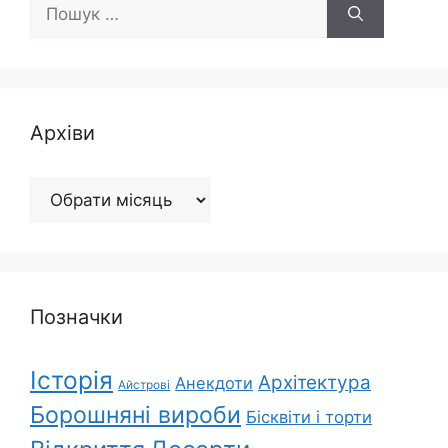
Пошук:
Архіви
Архіви
Позначки
Історія
Архітектура
Анекдоти
Айстрові
Борошняні вироби
Бісквіти і торти