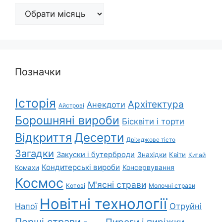
Архіви
Позначки
Історія
Архітектура
Анекдоти
Айстрові
Борошняні вироби
Бісквіти і торти
Відкриття
Десерти
Дріжджове тісто
Загадки
Закуски і бутерброди
Знахідки
Квіти
Китай
Кондитерські вироби
Консервування
Комахи
Космос
М'ясні страви
Котові
Молочні страви
Новітні технології
Напої
Отруйні
Перші страви