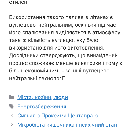
етилен.
Використання такого палива в літаках є
вуглецево-нейтральним, оскільки під час
його спалювання виділяється в атмосферу
така ж кількість вуглецю, яку було
використано для його виготовлення.
Дослідники стверджують, що винайдений
процес споживає менше електрики і тому є
більш економічним, ніж інші вуглецево-
нейтральні технології.
Категорії
Міста, країни, люди
Позначки
Енергозбереження
Сигнал з Проксима Центавра b
Мікробіота кишечника і психічний стан