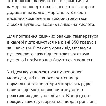
технологією відбувається в герметичній
камері на поверхні залізного каталізатора з
додаванням калію і марганцю. В якості
вихідних компонентів використовується
діоксид вуглецю, водень і лимонна кислота.
Для протікання хімічних реакцій температура
в камері підтримується на рівні 350 градусів
за Цельсієм. В таких умовах від молекули
вуглекислого газу відщеплюються атоми
вуглецю і потім вони зв’язуються з воднем.
У підсумку утворюються вуглеводневі
молекули, які після охолодження до
нормальної температури утворюють рідке
паливо, що можна використовувати в
реактивних двигунах літаків. В ході цього
процесу також утворюється вода, пропілен і