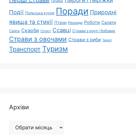
Пироги і пиріжки
Печери
Поради
Природні
Події
Польська кухня
явища та стихії
Роботи
Салати
Птахи
Рекорди
Ссавці
Скарби
Свята
Страви з круп і бобових
Спорт
Страви з овочами
Страви з риби
Теорії
Туризм
Транспорт
Архіви
Архіви