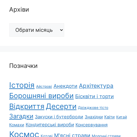
Архіви
Архіви
Позначки
Історія
Архітектура
Анекдоти
Айстрові
Борошняні вироби
Бісквіти і торти
Відкриття
Десерти
Дріжджове тісто
Загадки
Закуски і бутерброди
Знахідки
Квіти
Китай
Кондитерські вироби
Консервування
Комахи
Космос
М'ясні страви
Котові
Молочні страви