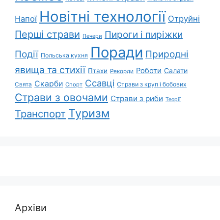
Новітні технології
Напої
Отруйні
Перші страви
Пироги і пиріжки
Печери
Поради
Природні
Події
Польська кухня
явища та стихії
Роботи
Салати
Птахи
Рекорди
Ссавці
Скарби
Свята
Страви з круп і бобових
Спорт
Страви з овочами
Страви з риби
Теорії
Туризм
Транспорт
Архіви