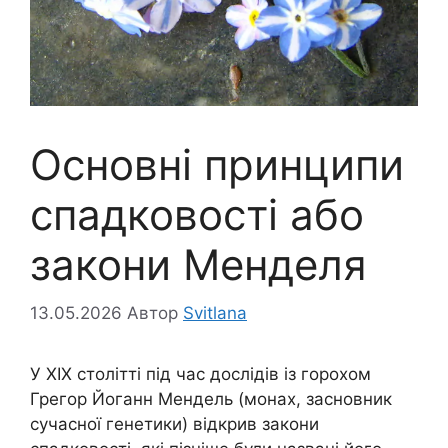
Основні принципи
спадковості або
закони Менделя
13.05.2026
Автор
Svitlana
У XIX столітті під час дослідів із горохом
Грегор Йоганн Мендель (монах, засновник
сучасної генетики) відкрив закони