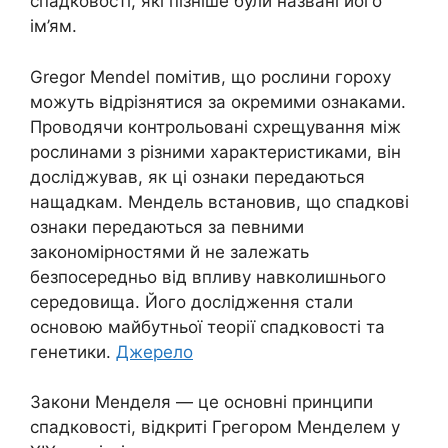
спадковості, які пізніше були названі його
ім’ям.
Gregor Mendel помітив, що рослини гороху
можуть відрізнятися за окремими ознаками.
Проводячи контрольовані схрещування між
рослинами з різними характеристиками, він
досліджував, як ці ознаки передаються
нащадкам. Мендель встановив, що спадкові
ознаки передаються за певними
закономірностями й не залежать
безпосередньо від впливу навколишнього
середовища. Його дослідження стали
основою майбутньої теорії спадковості та
генетики.
Джерело
Закони Менделя — це основні принципи
спадковості, відкриті Грегором Менделем у