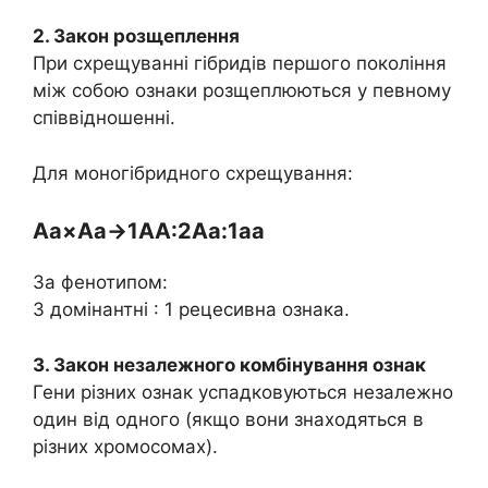
2. Закон розщеплення
При схрещуванні гібридів першого покоління
між собою ознаки розщеплюються у певному
співвідношенні.
Для моногібридного схрещування:
Aa×Aa→1AA:2Aa:1aa
За фенотипом:
3 домінантні : 1 рецесивна ознака.
3. Закон незалежного комбінування ознак
Гени різних ознак успадковуються незалежно
один від одного (якщо вони знаходяться в
різних хромосомах).