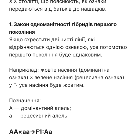
XIX столітті, що пояснюють, як ознаки
передаються від батьків до нащадків.
1. Закон одноманітності гібридів першого
покоління
Якщо схрестити дві чисті лінії, які
відрізняються однією ознакою, усе потомство
першого покоління буде однаковим.
Наприклад: жовте насіння (домінантна
ознака) × зелене насіння (рецесивна ознака)
у F₁ усе насіння буде жовтим.
Позначення:
A — домінантний алель;
a — рецесивний алель
AA×aa→F1:Aa