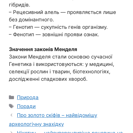
гібридів.
– Рецесивний алель — проявляється лише
без домінантного.
– Генотип — сукупність генів організму.
– Фенотип — зовнішні прояви ознак.
Значення законів Менделя
Закони Менделя стали основою сучасної
Генетика і використовуються: у медицині,
селекції рослин і тварин, біотехнологіях,
дослідженні спадкових хвороб.
Категорії
Природа
Позначки
Поради
Про золото скіфів – найвідомішу
археологічну знахідку