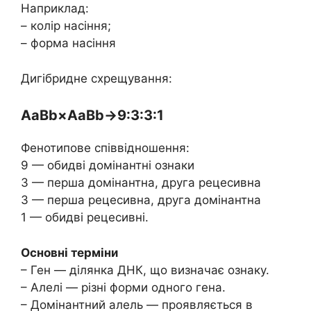
Наприклад:
– колір насіння;
– форма насіння
Дигібридне схрещування:
AaBb×AaBb→9:3:3:1
Фенотипове співвідношення:
9 — обидві домінантні ознаки
3 — перша домінантна, друга рецесивна
3 — перша рецесивна, друга домінантна
1 — обидві рецесивні.
Основні терміни
– Ген — ділянка ДНК, що визначає ознаку.
– Алелі — різні форми одного гена.
– Домінантний алель — проявляється в