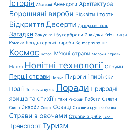
Історія
Архітектура
Анекдоти
Айстрові
Борошняні вироби
Бісквіти і торти
Відкриття
Десерти
Дріжджове тісто
Загадки
Закуски і бутерброди
Знахідки
Квіти
Китай
Кондитерські вироби
Консервування
Комахи
Космос
М'ясні страви
Котові
Молочні страви
Новітні технології
Напої
Отруйні
Перші страви
Пироги і пиріжки
Печери
Поради
Природні
Події
Польська кухня
явища та стихії
Роботи
Салати
Птахи
Рекорди
Ссавці
Скарби
Свята
Страви з круп і бобових
Спорт
Страви з овочами
Страви з риби
Теорії
Туризм
Транспорт