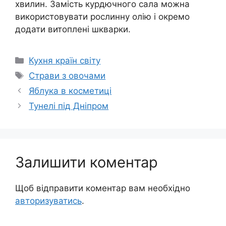
хвилин. Замість курдючного сала можна
використовувати рослинну олію і окремо
додати витоплені шкварки.
Категорії
Кухня країн світу
Позначки
Страви з овочами
Яблука в косметиці
Тунелі під Дніпром
Залишити коментар
Щоб відправити коментар вам необхідно
авторизуватись
.