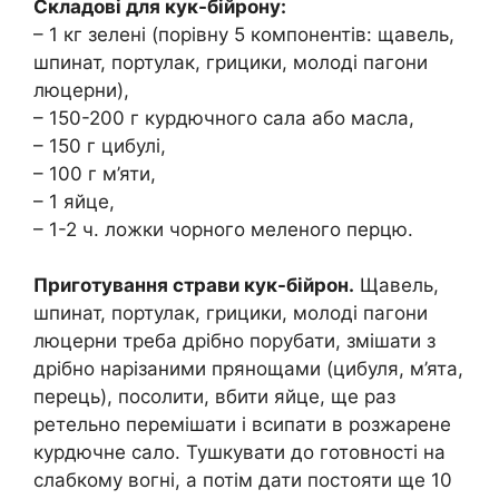
Складові для кук-бійрону:
– 1 кг зелені (порівну 5 компонентів: щавель,
шпинат, портулак, грицики, молоді пагони
люцерни),
– 150-200 г курдючного сала або масла,
– 150 г цибулі,
– 100 г м’яти,
– 1 яйце,
– 1-2 ч. ложки чорного меленого перцю.
Приготування страви кук-бійрон.
Щавель,
шпинат, портулак, грицики, молоді пагони
люцерни треба дрібно порубати, змішати з
дрібно нарізаними прянощами (цибуля, м’ята,
перець), посолити, вбити яйце, ще раз
ретельно перемішати і всипати в розжарене
курдючне сало. Тушкувати до готовності на
слабкому вогні, а потім дати постояти ще 10