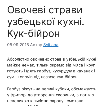
Овочеві страви
узбецької кухні.
Кук-бійрон
05.09.2015
Автор
Svitlana
Абсолютно овочевих страв в узбецькій кухні
майже немає, тільки окремо від м’яса і круп
готують і їдять гарбуз, кукурудзу в качанах і
суміш овочів під назвою кук-бійрон.
Гарбуз ріжуть на великі кубики, обсмажують
у фритюрі до утворення скоринки, а потім з
невеликою кількістю окропу і сметани