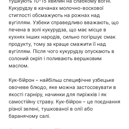
тушкують 10-15 хвилин на слабкому вогні.
Кукурудзу в качанах молочно-воскової
стиглості обсмажують на рожнах над
вугіллям. Узбеки справедливо вважають, що
печена в золі кукурудза, що має місце в
кухнях інших народів, сильно погіршує смак
продукту, тому за краще смажити її над
вугіллям. Після чого кукурудзу опускають в
солоний окріп і поливають вершковим
маслом.
Кук-бійрон – найбільш специфічне узбецьке
овочеве блюдо, яке можна застосовувати в
якості гарніру, начинки для пиріжків і як
самостійну страву. Кук-бійрон – це поєднання
різної зелені, тушкованої в олії або
баранячому салі.