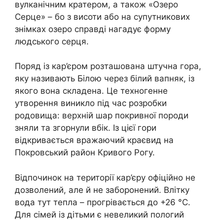
вулканічним кратером, а також «Озеро
Серце» – бо з висоти або на супутникових
знімках озеро справді нагадує форму
людського серця.
Поряд із кар’єром розташована штучна гора,
яку називають Білою через білий вапняк, із
якого вона складена. Це техногенне
утворення виникло під час розробки
родовища: верхній шар покривної породи
зняли та згорнули вбік. Із цієї гори
відкривається вражаючий краєвид на
Покровський район Кривого Рогу.
Відпочинок на території кар’єру офіційно не
дозволений, але й не заборонений. Влітку
вода тут тепла – прогрівається до +26 °С.
Для сімей із дітьми є невеликий пологий