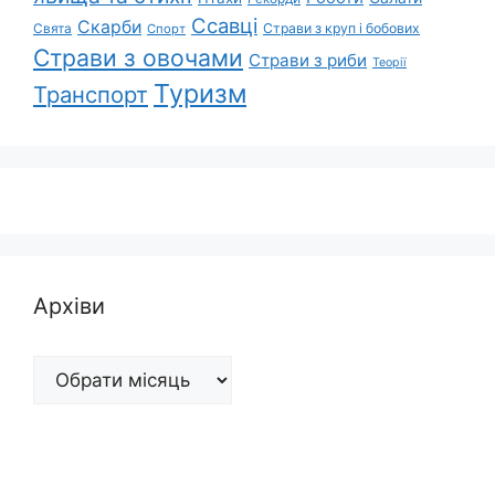
Ссавці
Скарби
Свята
Страви з круп і бобових
Спорт
Страви з овочами
Страви з риби
Теорії
Туризм
Транспорт
Архіви
Архіви