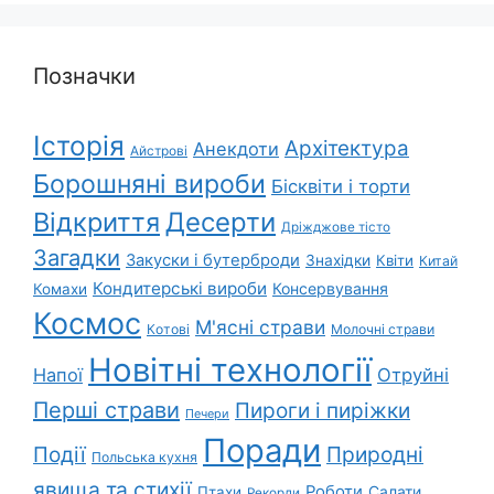
Позначки
Історія
Архітектура
Анекдоти
Айстрові
Борошняні вироби
Бісквіти і торти
Відкриття
Десерти
Дріжджове тісто
Загадки
Закуски і бутерброди
Знахідки
Квіти
Китай
Кондитерські вироби
Консервування
Комахи
Космос
М'ясні страви
Котові
Молочні страви
Новітні технології
Напої
Отруйні
Перші страви
Пироги і пиріжки
Печери
Поради
Природні
Події
Польська кухня
явища та стихії
Роботи
Салати
Птахи
Рекорди