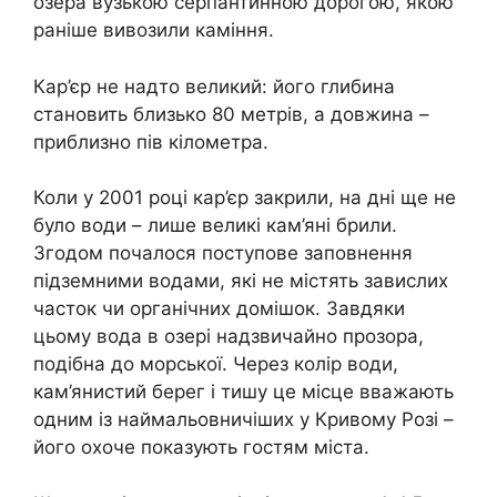
озера вузькою серпантинною дорогою, якою
раніше вивозили каміння.
Кар’єр не надто великий: його глибина
становить близько 80 метрів, а довжина –
приблизно пів кілометра.
Коли у 2001 році кар’єр закрили, на дні ще не
було води – лише великі кам’яні брили.
Згодом почалося поступове заповнення
підземними водами, які не містять завислих
часток чи органічних домішок. Завдяки
цьому вода в озері надзвичайно прозора,
подібна до морської. Через колір води,
кам’янистий берег і тишу це місце вважають
одним із наймальовничіших у Кривому Розі –
його охоче показують гостям міста.