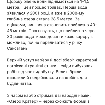
Щороку рівень води піднімається на 1–1,5
метра, і цей процес триває. Перша вода
з’явилася у 2001 році, а вже в 2008-му
глибина озера сягала 28,5 метра. За
оцінками, нині вона становить приблизно 40–
45 метрів. Прогнозують, що приблизно через
30 років вода може досягти краю кар’єру і,
можливо, почне переливатися у річку
Саксагань.
Верхній уступ кар’єру й досі зберіг характерні
потріскані гранітні стінки – сліди вибухових
робіт під час видобутку. Великі брили
вивозили й подрібнювали на щебінь для
будівництва.
З часом кар’єр отримав дві народні назви.
«Озеро Кратер» – через схожість форми з