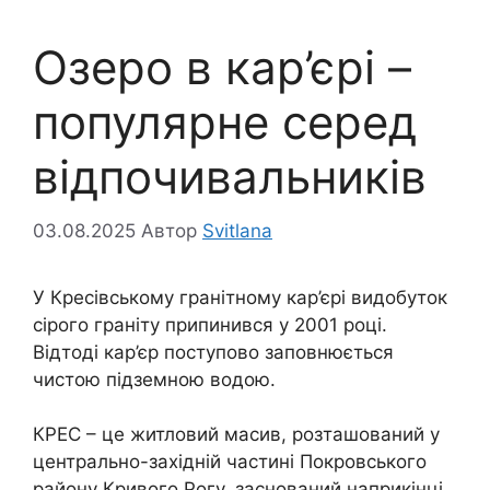
Озеро в кар’єрі –
популярне серед
відпочивальників
03.08.2025
Автор
Svitlana
У Кресівському гранітному кар’єрі видобуток
сірого граніту припинився у 2001 році.
Відтоді кар’єр поступово заповнюється
чистою підземною водою.
КРЕС – це житловий масив, розташований у
центрально-західній частині Покровського
району Кривого Рогу, заснований наприкінці