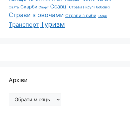
Ссавці
Скарби
Свята
Страви з круп і бобових
Спорт
Страви з овочами
Страви з риби
Теорії
Туризм
Транспорт
Архіви
Архіви