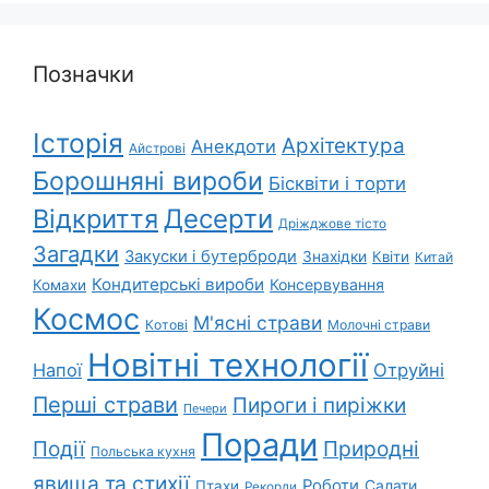
Позначки
Історія
Архітектура
Анекдоти
Айстрові
Борошняні вироби
Бісквіти і торти
Відкриття
Десерти
Дріжджове тісто
Загадки
Закуски і бутерброди
Знахідки
Квіти
Китай
Кондитерські вироби
Консервування
Комахи
Космос
М'ясні страви
Котові
Молочні страви
Новітні технології
Напої
Отруйні
Перші страви
Пироги і пиріжки
Печери
Поради
Природні
Події
Польська кухня
явища та стихії
Роботи
Салати
Птахи
Рекорди