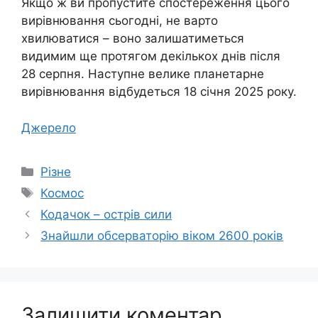
Якщо ж ви пропустите спостереження цього
вирівнювання сьогодні, не варто
хвилюватися – воно залишатиметься
видимим ще протягом декількох днів після
28 серпня. Наступне велике планетарне
вирівнювання відбудеться 18 січня 2025 року.
Джерело
Категорії
Різне
Позначки
Космос
Кодачок – острів сили
Знайшли обсерваторію віком 2600 років
Залишити коментар