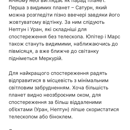
нічному небі виглядає як парад планет.
Перша з видимих планет – Сатурн, який
можна розгледіти пізно ввечері завдяки його
жовтуватому відтінку. За ним слідують
Нептун і Уран, які складніші для
спостереження без телескопа. Юпітер і Марс
також стануть видимими, наближаючись до
півмісяця, а вже ближче до світанку
підніметься Меркурій.
Для найкращого спостереження радять
відправитися в місцевість з мінімальним
світловим забрудненням. Хоча більшість
планет видно неозброєним оком, для
спостереження за більш віддаленими
об’єктами (Уран, Нептун) ліпше скористатися
телескопом або біноклем.