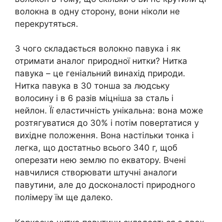
волокна в одну сторону, вони ніколи не
перекрутяться.
З чого складається волокно павука і як
отримати аналог природної нитки? Нитка
павука – це геніальний винахід природи.
Нитка павука в 30 тонша за людську
волосину і в 6 разів міцніша за сталь і
нейлон. Її еластичність унікальна: вона може
розтягуватися до 30% і потім повертатися у
вихідне положення. Вона настільки тонка і
легка, що достатньо всього 340 г, щоб
оперезати нею землю по екватору. Вчені
навчилися створювати штучні аналоги
павутини, але до досконалості природного
полімеру їм ще далеко.