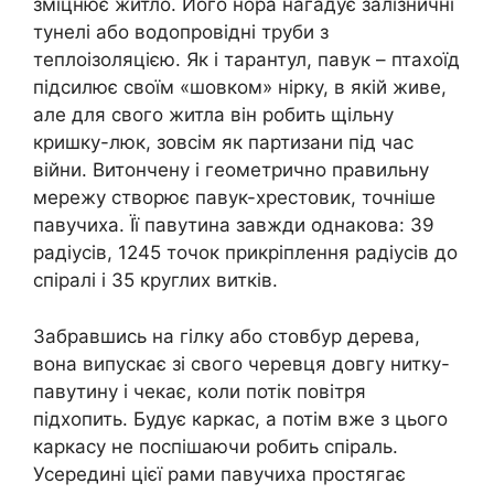
зміцнює житло. Його нора нагадує залізничні
тунелі або водопровідні труби з
теплоізоляцією. Як і тарантул, павук – птахоїд
підсилює своїм «шовком» нірку, в якій живе,
але для свого житла він робить щільну
кришку-люк, зовсім як партизани під час
війни. Витончену і геометрично правильну
мережу створює павук-хрестовик, точніше
павучиха. Її павутина завжди однакова: 39
радіусів, 1245 точок прикріплення радіусів до
спіралі і 35 круглих витків.
Забравшись на гілку або стовбур дерева,
вона випускає зі свого черевця довгу нитку-
павутину і чекає, коли потік повітря
підхопить. Будує каркас, а потім вже з цього
каркасу не поспішаючи робить спіраль.
Усередині цієї рами павучиха простягає