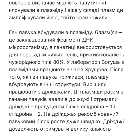
повторів визначає міцність павутиння)
клонували в плазміду і вже у складі плазміди
ампліфікували його, тобто розмножили.
Ген павука вбудували в плазміду.
Плазміда
–
це закільцьований фрагмент ДНК
мікроорганізму, в генетиці використовується
для пересадки чужих генів, приживлюваність
чужорідного тіла 80%. У лабораторії Богуша з
плазмідами працюють з часів Хрущова. Після
того, як ген павука прижився, плазміду
вбудовують в інші структури. Вирішили
працювати з дріжджами. Ці плазміди разом з
генами павуків ввели в дріжджі і отримали
дріжджі – продуценти білків спідроіна – 1 і
спідроіна – 2. На дріжджах рекомбінований
павуковий білок росте дуже швидко. Дріжджі
дозволяють отримувати велику кількість