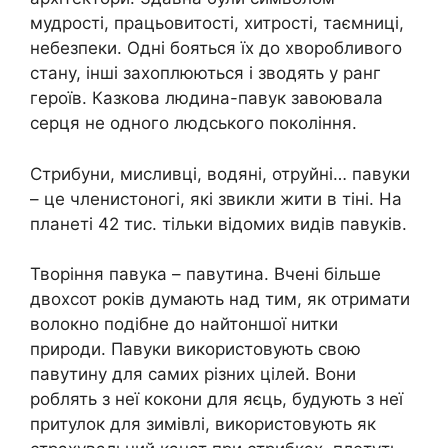
мудрості, працьовитості, хитрості, таємниці,
небезпеки. Одні бояться їх до хворобливого
стану, інші захоплюються і зводять у ранг
героїв. Казкова людина-павук завоювала
серця не одного людського покоління.
Стрибуни, мисливці, водяні, отруйні… павуки
– це членистоногі, які звикли жити в тіні. На
планеті 42 тис. тільки відомих видів павуків.
Творіння павука – павутина. Вчені більше
двохсот років думають над тим, як отримати
волокно подібне до найтоншої нитки
природи. Павуки використовують свою
павутину для самих різних цілей. Вони
роблять з неї кокони для яєць, будують з неї
притулок для зимівлі, використовують як