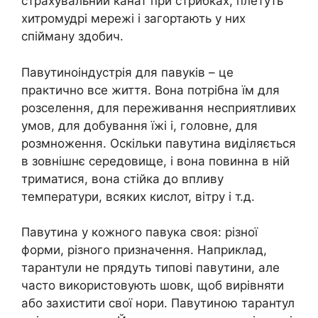
страхувальний канат при стрибках, плетуть
хитромудрі мережі і загортають у них
спійману здобич.
Павутиноіндустрія для павуків – це
практично все життя. Вона потрібна їм для
розселення, для переживання несприятливих
умов, для добування їжі і, головне, для
розмноження. Оскільки павутина виділяється
в зовнішнє середовище, і вона повинна в ній
триматися, вона стійка до впливу
температури, всяких кислот, вітру і т.д.
Павутина у кожного павука своя: різної
форми, різного призначення. Наприклад,
тарантули не прядуть типові павутини, але
часто використовують шовк, щоб вирівняти
або захистити свої нори. Павутиною тарантул