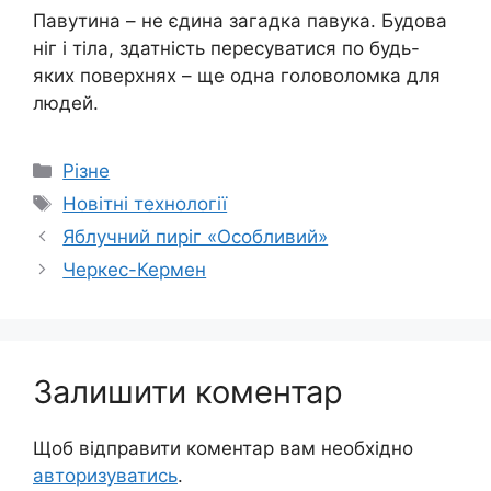
Павутина – не єдина загадка павука. Будова
ніг і тіла, здатність пересуватися по будь-
яких поверхнях – ще одна головоломка для
людей.
Категорії
Різне
Позначки
Новітні технології
Яблучний пиріг «Особливий»
Черкес-Кермен
Залишити коментар
Щоб відправити коментар вам необхідно
авторизуватись
.