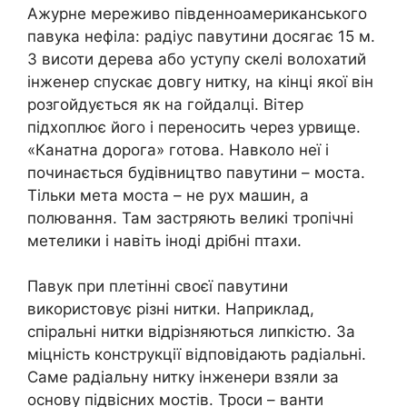
Ажурне мереживо південноамериканського
павука нефіла: радіус павутини досягає 15 м.
З висоти дерева або уступу скелі волохатий
інженер спускає довгу нитку, на кінці якої він
розгойдується як на гойдалці. Вітер
підхоплює його і переносить через урвище.
«Канатна дорога» готова. Навколо неї і
починається будівництво павутини – моста.
Тільки мета моста – не рух машин, а
полювання. Там застряють великі тропічні
метелики і навіть іноді дрібні птахи.
Павук при плетінні своєї павутини
використовує різні нитки. Наприклад,
спіральні нитки відрізняються липкістю. За
міцність конструкції відповідають радіальні.
Саме радіальну нитку інженери взяли за
основу підвісних мостів. Троси – ванти