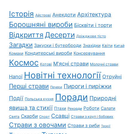
Історія
Архітектура
Анекдоти
Айстрові
Борошняні вироби
Бісквіти і торти
Відкриття
Десерти
Дріжджове тісто
Загадки
Закуски і бутерброди
Знахідки
Квіти
Китай
Кондитерські вироби
Консервування
Комахи
Космос
М'ясні страви
Котові
Молочні страви
Новітні технології
Напої
Отруйні
Перші страви
Пироги і пиріжки
Печери
Поради
Події
Природні
Польська кухня
явища та стихії
Роботи
Салати
Птахи
Рекорди
Ссавці
Скарби
Свята
Страви з круп і бобових
Спорт
Страви з овочами
Страви з риби
Теорії