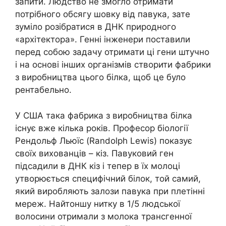
запити. Людство не змогло отримати
потрібного обсягу шовку від павука, зате
зуміло розібратися в ДНК природного
«архітектора». Генні інженери поставили
перед собою задачу отримати ці гени штучно
і на основі інших організмів створити фабрики
з виробництва цього білка, щоб це було
рентабельно.
У США така фабрика з виробництва білка
існує вже кілька років. Професор біології
Рендольф Льюїс (Randolph Lewis) показує
своїх вихованців – кіз. Павуковий ген
підсадили в ДНК кіз і тепер в їх молоці
утворюється специфічний білок, той самий,
який виробляють залози павука при плетінні
мереж. Найтоншу нитку в 1/5 людської
волосини отримали з молока трансгенної