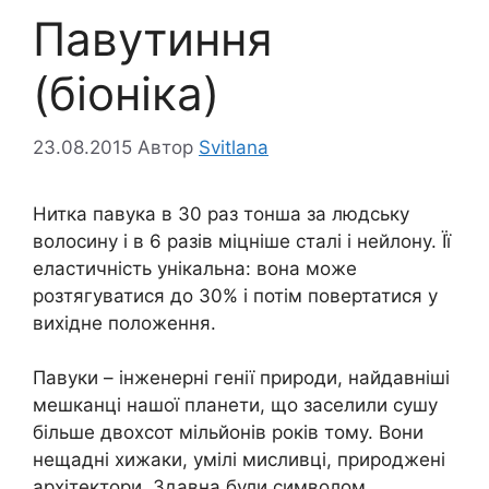
Павутиння
(біоніка)
23.08.2015
Автор
Svitlana
Нитка павука в 30 раз тонша за людську
волосину і в 6 разів міцніше сталі і нейлону. Її
еластичність унікальна: вона може
розтягуватися до 30% і потім повертатися у
вихідне положення.
Павуки – інженерні генії природи, найдавніші
мешканці нашої планети, що заселили сушу
більше двохсот мільйонів років тому. Вони
нещадні хижаки, умілі мисливці, природжені
архітектори. Здавна були символом