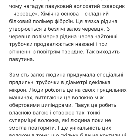
чому нагадує павуковий волохатий «заводик
– черевце». Хімічна основа – складний
білковий полімер фіброїн. Ця в’язка рідина
утворюється в безлічі залоз черевця. З
черевця полімерна рідина через найтонші
трубочки продавлюється назовні і при
зіткненні з повітрям твердне. Так виходить
павутина.
Замість залоз людина придумала спеціальні
прядильні трубочки в діаметрі декілька
мікрон. Люди роблять це на своїх прядильних
машинах, витягаючи це волокно між
обертовими циліндрами. Павук це робить
власною вагою і створює такі тонкі і
суперміцні волокна, які людина поки не
змогла повторити. І ще унікальність цих
волокон в тому, що скільки б ви не крутили ці