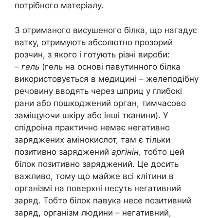
потрібного матеріалу.
З отриманого висушеного білка, що нагадує
ватку, отримують абсолютно прозорий
розчин, з якого і готують різні вироби:
–
гель
(гель на основі павутинного білка
використовується в медицині – желеподібну
речовину вводять через шприц у глибокі
рани або пошкоджений орган, тимчасово
заміщуючи шкіру або інші тканини). У
спідроіна практично немає негативно
заряджених амінокислот, там є тільки
позитивно заряджений
аргінін
, тобто цей
білок позитивно заряджений. Це досить
важливо, тому що майже всі клітини в
організмі на поверхні несуть негативний
заряд. Тобто білок павука несе позитивний
заряд, організм людини – негативний,