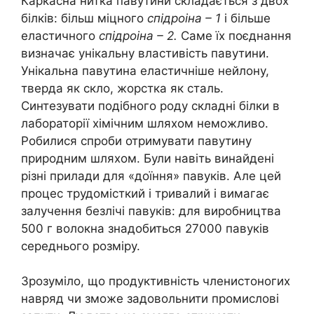
Каркасна нитка павутини складається з двох
білків: більш міцного
спідроіна – 1
і більше
еластичного
спідроіна – 2.
Саме їх поєднання
визначає унікальну властивість павутини.
Унікальна павутина еластичніше нейлону,
тверда як скло, жорстка як сталь.
Синтезувати подібного роду складні білки в
лабораторії хімічним шляхом неможливо.
Робилися спроби отримувати павутину
природним шляхом. Були навіть винайдені
різні прилади для «доїння» павуків. Але цей
процес трудомісткий і тривалий і вимагає
залучення безлічі павуків: для виробництва
500 г волокна знадобиться 27000 павуків
середнього розміру.
Зрозуміло, що продуктивність членистоногих
навряд чи зможе задовольнити промислові