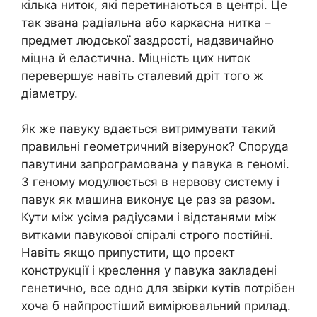
кілька ниток, які перетинаються в центрі. Це
так звана радіальна або каркасна нитка –
предмет людської заздрості, надзвичайно
міцна й еластична. Міцність цих ниток
перевершує навіть сталевий дріт того ж
діаметру.
Як же павуку вдається витримувати такий
правильні геометричний візерунок? Споруда
павутини запрограмована у павука в геномі.
З геному модулюється в нервову систему і
павук як машина виконує це раз за разом.
Кути між усіма радіусами і відстанями між
витками павукової спіралі строго постійні.
Навіть якщо припустити, що проект
конструкції і креслення у павука закладені
генетично, все одно для звірки кутів потрібен
хоча б найпростіший вимірювальний прилад.