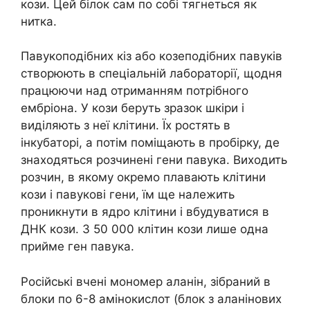
кози. Цей білок сам по собі тягнеться як
нитка.
Павукоподібних кіз або козеподібних павуків
створюють в спеціальній лабораторії, щодня
працюючи над отриманням потрібного
ембріона. У кози беруть зразок шкіри і
виділяють з неї клітини. Їх ростять в
інкубаторі, а потім поміщають в пробірку, де
знаходяться розчинені гени павука. Виходить
розчин, в якому окремо плавають клітини
кози і павукові гени, їм ще належить
проникнути в ядро клітини і вбудуватися в
ДНК кози. З 50 000 клітин кози лише одна
прийме ген павука.
Російські вчені мономер аланін, зібраний в
блоки по 6-8 амінокислот (блок з аланінових