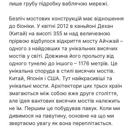
лише грубу підробку ваблячою мережі.
Безліч мостових конструкцій має відношення
до біоніки. У квітні 2012 в каньйоні Дехан
(Китай) на висоті 355 м над величезною
прірвою відбулося відкриття мосту Айчжай –
одного з найдовших та унікальних висячих
мостів у світі. Довжина його прольоту від
одного тунелю до іншого – 1176 метрів. Це
унікальна споруда в стилі висячих мостів.
Китай, Японія і США. Тут найкрасивіші та
унікальні мости. Архітектори цих трьох країн
змагаються між собою вже друге століття,
але ідея вантових висячих мостів належить
не їм. Першим це побудував павук. Коли ми
дивимося на павутину, основне на що ми
звертаємо увагу як вона переплітається.