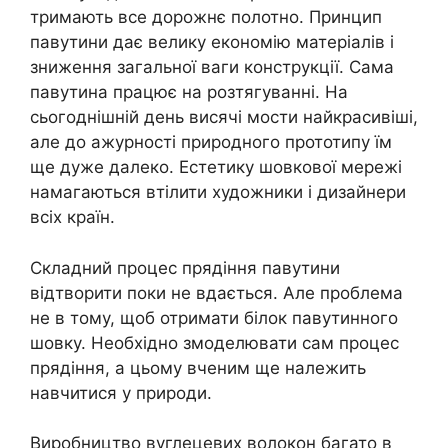
тримають все дорожнє полотно. Принцип
павутини дає велику економію матеріалів і
зниження загальної ваги конструкції. Сама
павутина працює на розтягуванні. На
сьогоднішній день висячі мости найкрасивіші,
але до ажурності природного прототипу їм
ще дуже далеко. Естетику шовкової мережі
намагаються втілити художники і дизайнери
всіх країн.
Складний процес прядіння павутини
відтворити поки не вдається. Але проблема
не в тому, щоб отримати білок павутинного
шовку. Необхідно змоделювати сам процес
прядіння, а цьому вченим ще належить
навчитися у природи.
Виробництво вуглецевих волокон багато в