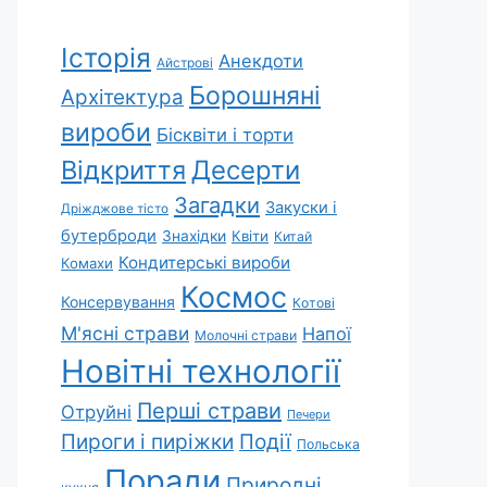
Історія
Анекдоти
Айстрові
Борошняні
Архітектура
вироби
Бісквіти і торти
Відкриття
Десерти
Загадки
Закуски і
Дріжджове тісто
бутерброди
Знахідки
Квіти
Китай
Кондитерські вироби
Комахи
Космос
Консервування
Котові
М'ясні страви
Напої
Молочні страви
Новітні технології
Перші страви
Отруйні
Печери
Пироги і пиріжки
Події
Польська
Поради
Природні