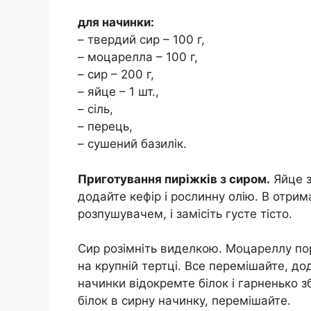
для начинки:
– твердий сир – 100 г,
– моцарелла – 100 г,
– сир – 200 г,
– яйце – 1 шт.,
– сіль,
– перець,
– сушений базилік.
Приготування пиріжків з сиром.
Яйце з
додайте кефір і рослинну олію. В отри
розпушувачем, і замісіть густе тісто.
Сир розімніть виделкою. Моцареллу по
на крупній тертці. Все перемішайте, дод
начинки відокремте білок і гарненько з
білок в сирну начинку, перемішайте.