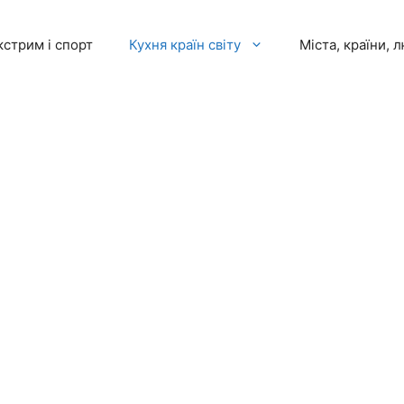
кстрим і спорт
Кухня країн світу
Міста, країни, 