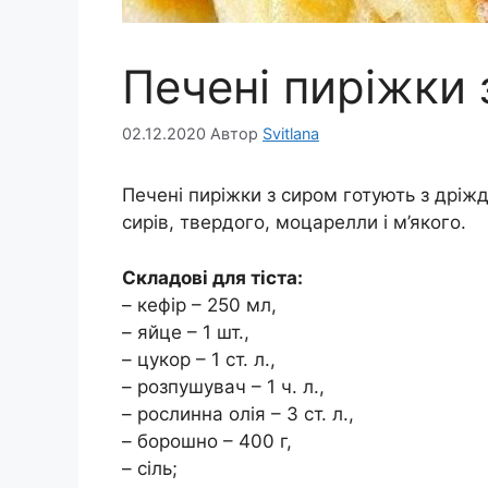
Печені пиріжки 
02.12.2020
Автор
Svitlana
Печені пиріжки з сиром готують з дріж
сирів, твердого, моцарелли і м’якого.
Складові для тіста:
– кефір – 250 мл,
– яйце – 1 шт.,
– цукор – 1 ст. л.,
– розпушувач – 1 ч. л.,
– рослинна олія – 3 ст. л.,
– борошно – 400 г,
– сіль;