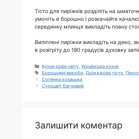
Тісто для пиріжків розділіть на шмато
умочіть в борошно і розкачайте качал
серединку млинця викладіть повну столо
Виліплені пиріжки викладіть на деко, 
в розігріту до 180 градусів духовку зап
Категорії
Кухня країн світу
,
Українська кухня
Позначки
Борошняні вироби
,
Дріжджове тісто
,
Пирог
Солянка козацька
Сухоцвіт багновий
Залишити коментар