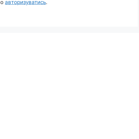
но
авторизуватись
.