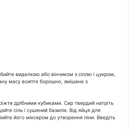
бийте виделкою або вінчиком з сіллю і цукром,
ману масу всипте борошно, змішане з
ріжте дрібними кубиками. Сир твердий натріть
айте сіль і сушений базилік. Від яйця для
бийте його міксером до утворення піни. Введіть