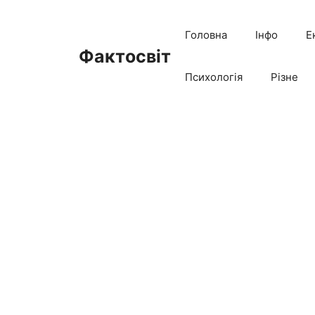
Перейти
до
Головна
Інфо
Е
вмісту
Фактосвіт
Психологія
Різне