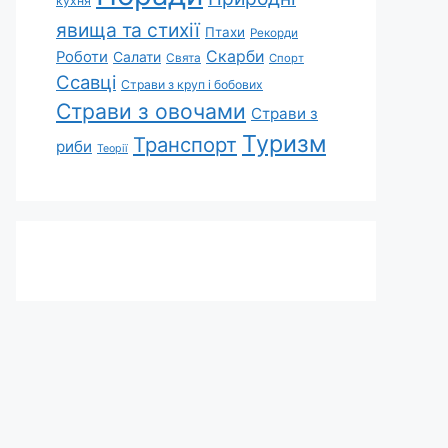
кухня
явища та стихії
Птахи
Рекорди
Скарби
Роботи
Салати
Свята
Спорт
Ссавці
Страви з круп і бобових
Страви з овочами
Страви з
Туризм
Транспорт
риби
Теорії