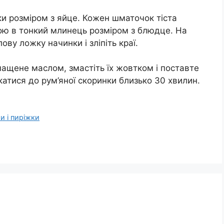
чки розміром з яйце. Кожен шматочок тіста
кою в тонкий млинець розміром з блюдце. На
ву ложку начинки і зліпіть краї.
змащене маслом, змастіть їх жовтком і поставте
ікатися до рум’яної скоринки близько 30 хвилин.
и і пиріжки