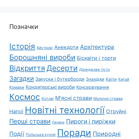
Позначки
Історія
Архітектура
Анекдоти
Айстрові
Борошняні вироби
Бісквіти і торти
Відкриття
Десерти
Дріжджове тісто
Загадки
Закуски і бутерброди
Знахідки
Квіти
Китай
Кондитерські вироби
Консервування
Комахи
Космос
М'ясні страви
Котові
Молочні страви
Новітні технології
Напої
Отруйні
Перші страви
Пироги і пиріжки
Печери
Поради
Події
Природні
Польська кухня