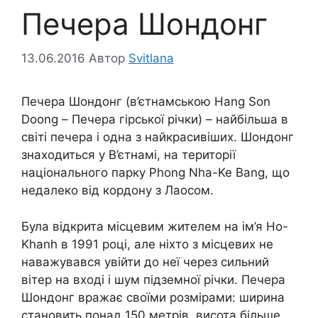
Печера Шондонг
13.06.2016
Автор
Svitlana
Печера Шондонг (в’єтнамською Hang Son
Doong – Печера гірської річки) – найбільша в
світі печера і одна з найкрасивіших. Шондонг
знаходиться у В’єтнамі, на території
національного парку Phong Nha-Ke Bang, що
недалеко від кордону з Лаосом.
Була відкрита місцевим жителем на ім’я Ho-
Khanh в 1991 році, але ніхто з місцевих не
наважувався увійти до неї через сильний
вітер на вході і шум підземної річки. Печера
Шондонг вражає своїми розмірами: ширина
становить понад 150 метрів, висота більше