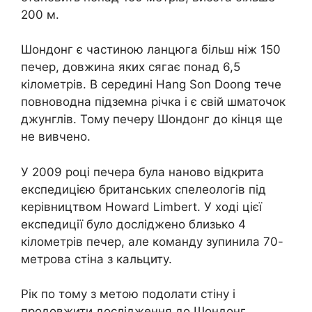
200 м.
Шондонг є частиною ланцюга більш ніж 150
печер, довжина яких сягає понад 6,5
кілометрів. В середині Hang Son Doong тече
повноводна підземна річка і є свій шматочок
джунглів. Тому печеру Шондонг до кінця ще
не вивчено.
У 2009 році печера була наново відкрита
експедицією британських спелеологів під
керівництвом Howard Limbert. У ході цієї
експедиції було досліджено близько 4
кілометрів печер, але команду зупинила 70-
метрова стіна з кальциту.
Рік по тому з метою подолати стіну і
продовжити дослідження до Шондонг