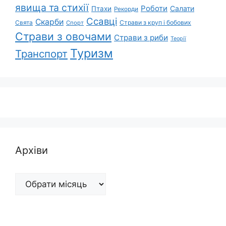
явища та стихії
Роботи
Салати
Птахи
Рекорди
Ссавці
Скарби
Свята
Страви з круп і бобових
Спорт
Страви з овочами
Страви з риби
Теорії
Туризм
Транспорт
Архіви
Архіви