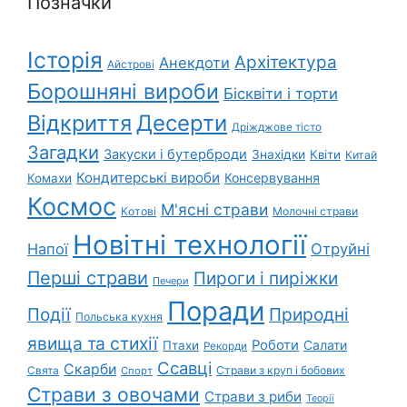
Позначки
Історія
Архітектура
Анекдоти
Айстрові
Борошняні вироби
Бісквіти і торти
Відкриття
Десерти
Дріжджове тісто
Загадки
Закуски і бутерброди
Знахідки
Квіти
Китай
Кондитерські вироби
Консервування
Комахи
Космос
М'ясні страви
Котові
Молочні страви
Новітні технології
Напої
Отруйні
Перші страви
Пироги і пиріжки
Печери
Поради
Природні
Події
Польська кухня
явища та стихії
Роботи
Салати
Птахи
Рекорди
Ссавці
Скарби
Свята
Страви з круп і бобових
Спорт
Страви з овочами
Страви з риби
Теорії