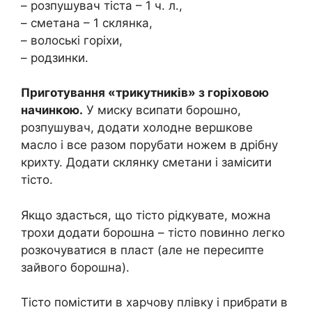
– розпушувач тіста – 1 ч. л.,
– сметана – 1 склянка,
– волоські горіхи,
– родзинки.
Приготування «трикутників» з горіховою
начинкою.
У миску всипати борошно,
розпушувач, додати холодне вершкове
масло і все разом порубати ножем в дрібну
крихту. Додати склянку сметани і замісити
тісто.
Якщо здасться, що тісто рідкувате, можна
трохи додати борошна – тісто повинно легко
розкочуватися в пласт (але не пересипте
зайвого борошна).
Тісто помістити в харчову плівку і прибрати в