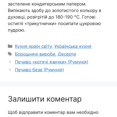
застелене кондитерським папером.
Випікають здобу до золотистого кольору в
духовці, розігрітій до 180-190 °С. Готові
остиглі «трикутнички» посипати цукровою
пудрою.
Категорії
Кухня країн світу
,
Українська кухня
Позначки
Борошняні вироби
,
Десерти
Печиво «котячі язички» (Румунія)
Печиво безе (Румунія)
Залишити коментар
Щоб відправити коментар вам необхідно