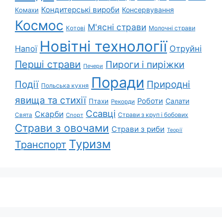
Кондитерські вироби
Консервування
Комахи
Космос
М'ясні страви
Котові
Молочні страви
Новітні технології
Напої
Отруйні
Перші страви
Пироги і пиріжки
Печери
Поради
Природні
Події
Польська кухня
явища та стихії
Роботи
Салати
Птахи
Рекорди
Ссавці
Скарби
Свята
Страви з круп і бобових
Спорт
Страви з овочами
Страви з риби
Теорії
Туризм
Транспорт