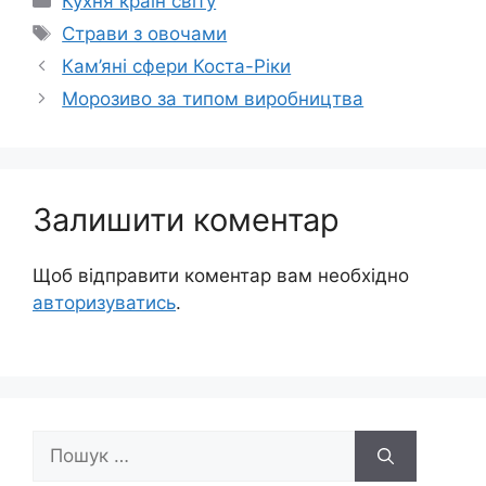
Кухня країн світу
Позначки
Страви з овочами
Кам’яні сфери Коста-Ріки
Морозиво за типом виробництва
Залишити коментар
Щоб відправити коментар вам необхідно
авторизуватись
.
Пошук: