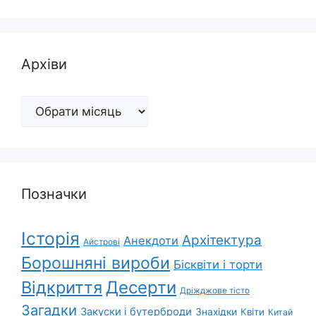
Архіви
Архіви
Позначки
Історія
Архітектура
Анекдоти
Айстрові
Борошняні вироби
Бісквіти і торти
Відкриття
Десерти
Дріжджове тісто
Загадки
Закуски і бутерброди
Знахідки
Квіти
Китай