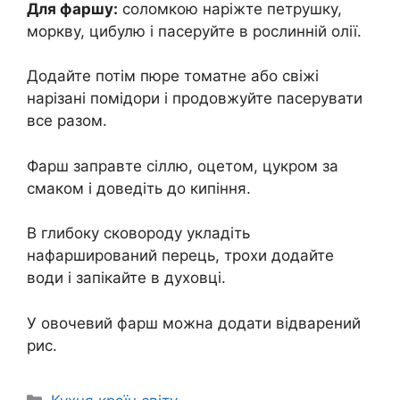
Для фаршу:
соломкою наріжте петрушку,
моркву, цибулю і пасеруйте в рослинній олії.
Додайте потім пюре томатне або свіжі
нарізані помідори і продовжуйте пасерувати
все разом.
Фарш заправте сіллю, оцетом, цукром за
смаком і доведіть до кипіння.
В глибоку сковороду укладіть
нафарширований перець, трохи додайте
води і запікайте в духовці.
У овочевий фарш можна додати відварений
рис.
Категорії