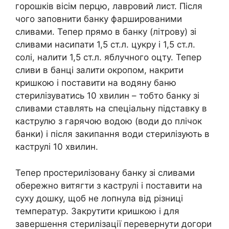
горошків вісім перцю, лавровий лист. Після
чого заповнити банку фаршированими
сливами. Тепер прямо в банку (літрову) зі
сливами насипати 1,5 ст.л. цукру і 1,5 ст.л.
солі, налити 1,5 ст.л. яблучного оцту. Тепер
сливи в банці залити окропом, накрити
кришкою і поставити на водяну баню
стерилізуватись 10 хвилин – тобто банку зі
сливами ставлять на спеціальну підставку в
каструлю з гарячою водою (води до плічок
банки) і після закипання води стерилізують в
каструлі 10 хвилин.
Тепер простерилізовану банку зі сливами
обережно витягти з каструлі і поставити на
суху дошку, щоб не лопнула від різниці
температур. Закрутити кришкою і для
завершення стерилізації перевернути догори