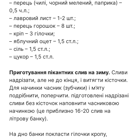
– перець (чилі, чорний мелений, паприка) –
0,5 ч.л.;
– лавровий лист – 1-2 шт.;
– перець горошок – 8 шт.;
– кріп – 3 гілочки;
– яблучний оцет – 1,5 ст.л.;
– сіль – 1,5 ст.л.;
– цукор – 1,5 ст.л.
Приготування пікантних слив на зиму.
Сливи
надрізати, але не до кінця, і витягти кісточки.
Для начинки часник (зубчики) і м’яту
подрібнити, поперчити. підготовлені надрізані
сливи без кісточок наповнити часниковою
начинкою (це приблизно 16-20 слив на
літрову банку).
На дно банки покласти гілочки кропу,