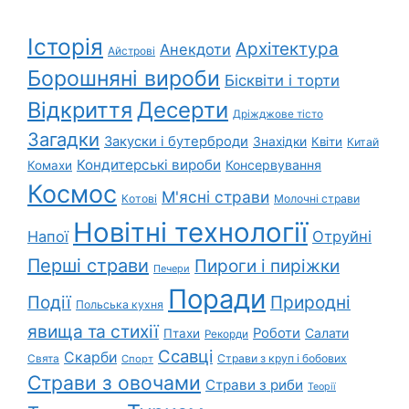
Історія
Архітектура
Анекдоти
Айстрові
Борошняні вироби
Бісквіти і торти
Відкриття
Десерти
Дріжджове тісто
Загадки
Закуски і бутерброди
Знахідки
Квіти
Китай
Кондитерські вироби
Консервування
Комахи
Космос
М'ясні страви
Котові
Молочні страви
Новітні технології
Напої
Отруйні
Перші страви
Пироги і пиріжки
Печери
Поради
Природні
Події
Польська кухня
явища та стихії
Роботи
Салати
Птахи
Рекорди
Ссавці
Скарби
Свята
Страви з круп і бобових
Спорт
Страви з овочами
Страви з риби
Теорії