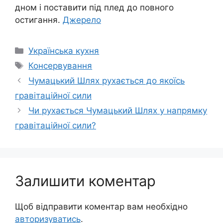
дном і поставити під плед до повного
остигання.
Джерело
Категорії
Українська кухня
Позначки
Консервування
Чумацький Шлях рухається до якоїсь
гравітаційної сили
Чи рухається Чумацький Шлях у напрямку
гравітаційної сили?
Залишити коментар
Щоб відправити коментар вам необхідно
авторизуватись
.