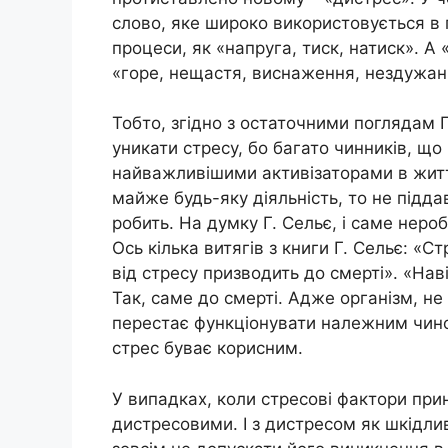
слово, яке широко використовується в п
процеси, як «напруга, тиск, натиск». А 
«горе, нещастя, виснаження, нездужанн
Тобто, згідно з остаточними поглядам Г
уникати стресу, бо багато чинників, що
найважливішими активізаторами в житт
майже будь-яку діяльність, то не підд
робить. На думку Г. Сельє, і саме неро
Ось кілька витягів з книги Г. Сельє: «С
від стресу призводить до смерті». «Нав
Так, саме до смерті. Адже організм, н
перестає функціонувати належним чино
стрес буває корисним.
У випадках, коли стресові фактори при
дистресовими. І з дистресом як шкідл