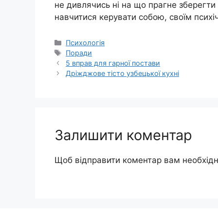
не дивлячись ні на що прагне зберегти 
навчитися керувати собою, своїм психі
Категорії
Психологія
Позначки
Поради
5 вправ для гарної постави
Дріжджове тісто узбецької кухні
Залишити коментар
Щоб відправити коментар вам необхід