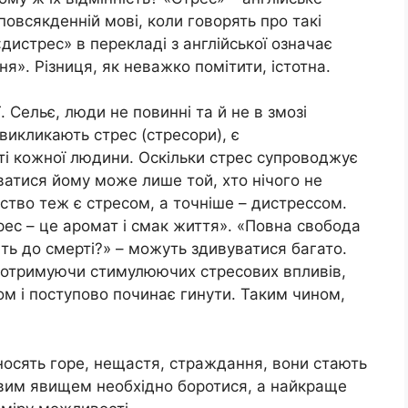
овсякденній мові, коли говорять про такі
«дистрес» в перекладі з англійської означає
я». Різниця, як неважко помітити, істотна.
. Сельє, люди не повинні та й не в змозі
 викликають стрес (стресори), є
і кожної людини. Оскільки стрес супроводжує
аватися йому може лише той, хто нічого не
бство теж є стресом, а точніше – дистрессом.
трес – це аромат і смак життя». «Повна свобода
іть до смерті?» – можуть здивуватися багато.
е отримуючи стимулюючих стресових впливів,
м і поступово починає гинути. Таким чином,
носять горе, нещастя, страждання, вони стають
ивим явищем необхідно боротися, а найкраще