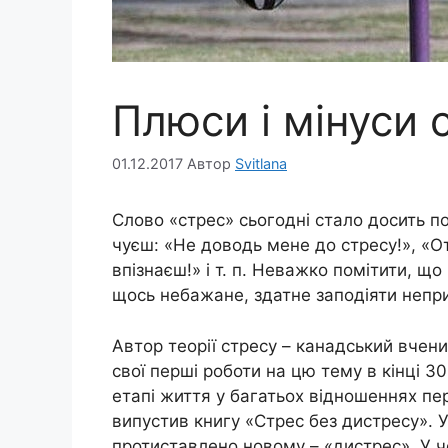
Плюси і мінуси 
01.12.2017
Автор
Svitlana
Слово «стрес» сьогодні стало досить п
чуєш: «Не доводь мене до стресу!», «От
впізнаєш!» і т. п. Неважко помітити, що
щось небажане, здатне заподіяти непри
Автор теорії стресу – канадський вчени
свої перші роботи на цю тему в кінці 3
етапі життя у багатьох відношеннях пер
випустив книгу «Стрес без дистресу». У
протиставлено новому – «дистрес». У чо