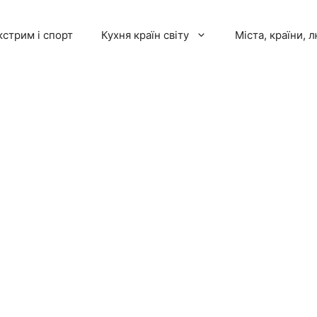
кстрим і спорт
Кухня країн світу
Міста, країни, 