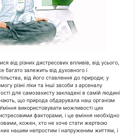
ся від різних дистресових впливів, від усього,
 багато залежить від духовного і
ільства, від його ставлення до природи; у
гу різні ліки та інші засоби з арсеналу
сті для самозахисту закладені в самій людині
е знають, що природа обдарувала наш організм
 Уміння використовувати можливості цих
дистресовими факторами, і це вміння необхідно
ловами, кожен, хто не хоче стати жертвою
аних нашим непростим і напруженим життям, і