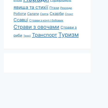
кухня
явища та стихії
Птахи
Рекорди
Скарби
Роботи
Салати
Свята
Спорт
Ссавці
Страви з круп і бобових
Страви з овочами
Страви з
Туризм
Транспорт
риби
Теорії