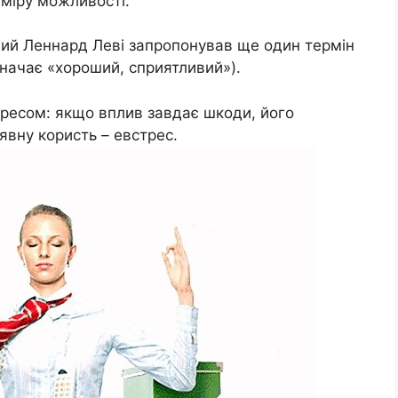
 міру можливості.
ий Леннард Леві запропонував ще один термін
значає «хороший, сприятливий»).
тресом: якщо вплив завдає шкоди, його
явну користь – евстрес.