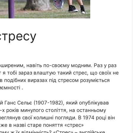
стресу
оширеним, навіть по-своєму модним. Раз у раз
 я тобі зараз влаштую такий стрес, що своїх не
 в подібних виразах під стресом розуміється
ємності .
й Ганс Сельє (1907-1982), який опублікував
0-х років минулого століття, на останньому
еглянув свої колишні погляди. В 1974 році він
же в назві старе поняття «стрес»
му ж їх відмінність? «Стрес» – англійське