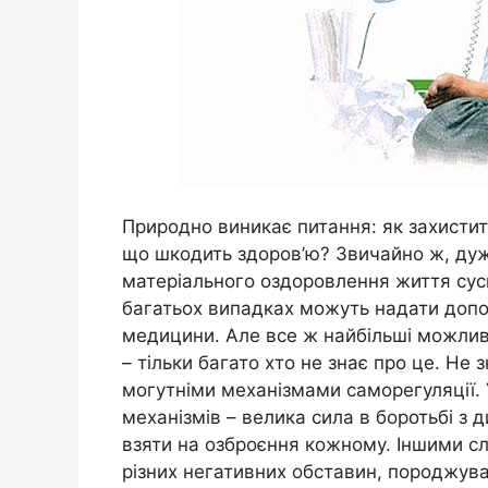
Природно виникає питання: як захистити
що шкодить здоров’ю? Звичайно ж, дуже
матеріального оздоровлення життя сусп
багатьох випадках можуть надати допомо
медицини. Але все ж найбільші можливо
– тільки багато хто не знає про це. Н
могутніми механізмами саморегуляції.
механізмів – велика сила в боротьбі з 
взяти на озброєння кожному. Іншими с
різних негативних обставин, породжув