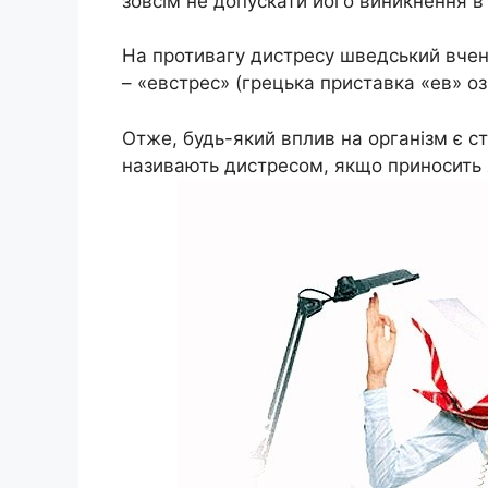
зовсім не допускати його виникнення в
На противагу дистресу шведський вчен
– «евстрес» (грецька приставка «ев» о
Отже, будь-який вплив на організм є с
називають дистресом, якщо приносить 