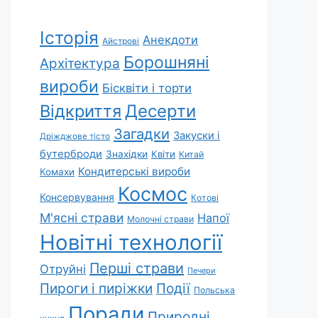
Історія
Анекдоти
Айстрові
Борошняні
Архітектура
вироби
Бісквіти і торти
Відкриття
Десерти
Загадки
Закуски і
Дріжджове тісто
бутерброди
Знахідки
Квіти
Китай
Кондитерські вироби
Комахи
Космос
Консервування
Котові
М'ясні страви
Напої
Молочні страви
Новітні технології
Перші страви
Отруйні
Печери
Пироги і пиріжки
Події
Польська
Поради
Природні