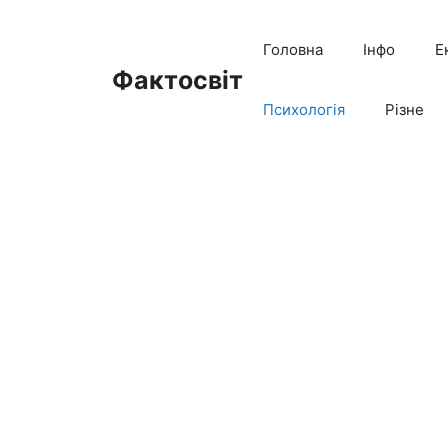
Перейти
до
Головна
Інфо
Е
вмісту
Фактосвіт
Психологія
Різне