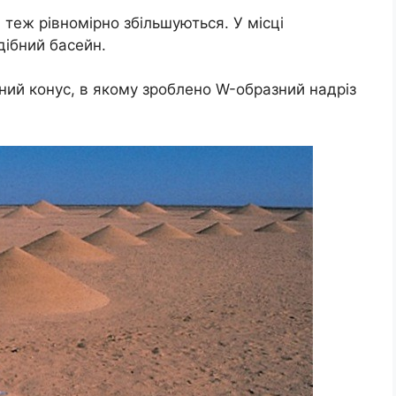
і теж рівномірно збільшуються. У місці
дібний басейн.
ний конус, в якому зроблено W-образний надріз