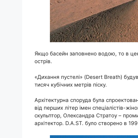
Якщо басейн заповнено водою, то в цен
острів.
«Дихання пустелі» (Desert Breath) буду
тисяч кубічних метрів піску.
Архітектурна споруда була спроектован
від перших літер імен спеціалістів-жін
скульптор, Олександра Стратоу – проми
архітектор. D.A.ST. було створено в 199