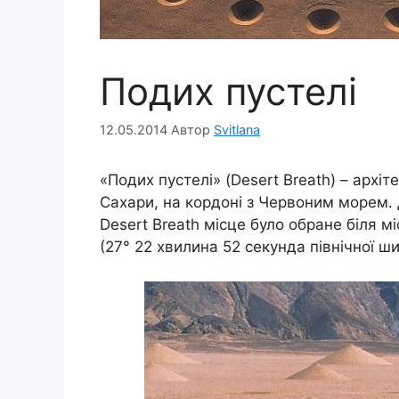
Подих пустелі
12.05.2014
Автор
Svitlana
«Подих пустелі» (Desert Breath) – архіт
Сахари, на кордоні з Червоним морем. 
Desert Breath місце було обране біля м
(27° 22 хвилина 52 секунда північної ш