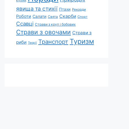
кухня
явища та стихії
Птахи
Рекорди
Скарби
Роботи
Салати
Свята
Спорт
Ссавці
Страви з круп і бобових
Страви з овочами
Страви з
Туризм
Транспорт
риби
Теорії