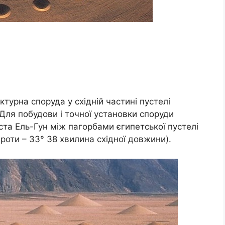
ектурна споруда у східній частині пустелі
Для побудови і точної установки споруди
іста Ель-Гун між пагорбами єгипетської пустелі
ироти – 33° 38 хвилина східної довжини).