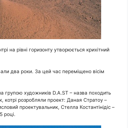
трі на рівні горизонту утворюється крихітний
вали два роки. За цей час переміщено вісім
а групою художників D.A.ST – назва походить
ок, котрі розробляли проект: Даная Стратоу –
словий проектувальник, Стелла Костантінідіс –
5 році.