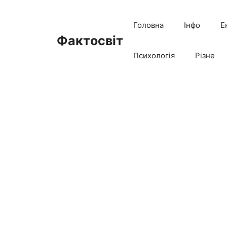
Перейти
до
Головна
Інфо
Е
вмісту
Фактосвіт
Психологія
Різне