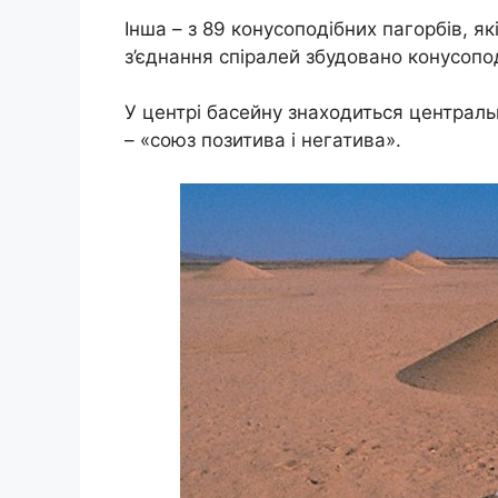
Інша – з 89 конусоподібних пагорбів, як
з’єднання спіралей збудовано конусопо
У центрі басейну знаходиться централь
– «союз позитива і негатива».