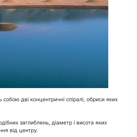
ь собою дві концентричні спіралі, обриси яких
дібних заглиблень, діаметр і висота яких
ння від центру.