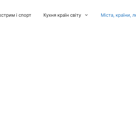
кстрим і спорт
Кухня країн світу
Міста, країни, 