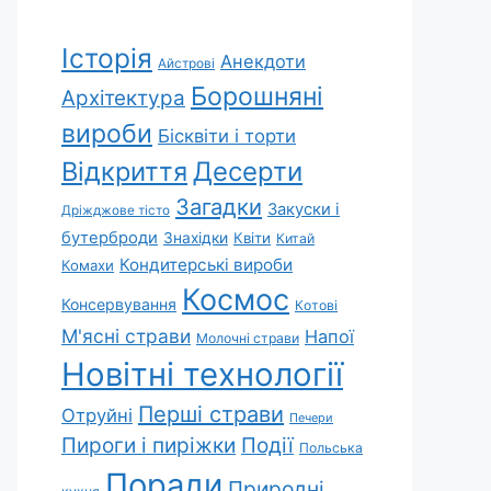
Історія
Анекдоти
Айстрові
Борошняні
Архітектура
вироби
Бісквіти і торти
Відкриття
Десерти
Загадки
Закуски і
Дріжджове тісто
бутерброди
Знахідки
Квіти
Китай
Кондитерські вироби
Комахи
Космос
Консервування
Котові
М'ясні страви
Напої
Молочні страви
Новітні технології
Перші страви
Отруйні
Печери
Пироги і пиріжки
Події
Польська
Поради
Природні