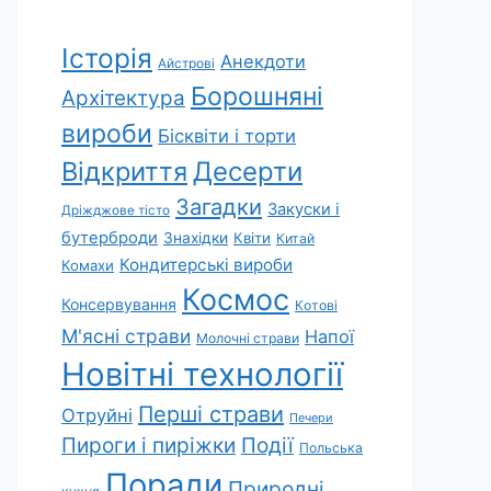
Історія
Анекдоти
Айстрові
Борошняні
Архітектура
вироби
Бісквіти і торти
Відкриття
Десерти
Загадки
Закуски і
Дріжджове тісто
бутерброди
Знахідки
Квіти
Китай
Кондитерські вироби
Комахи
Космос
Консервування
Котові
М'ясні страви
Напої
Молочні страви
Новітні технології
Перші страви
Отруйні
Печери
Пироги і пиріжки
Події
Польська
Поради
Природні