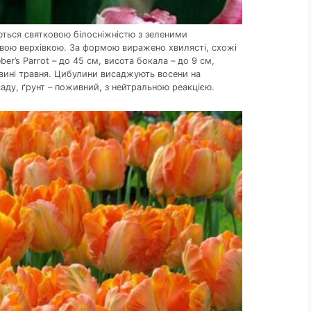
яються святковою білосніжністю з зеленими
ою верхівкою. За формою виражено хвилясті, схожі
ber’s Parrot – до 45 см, висота бокала – до 9 см,
ловині травня. Цибулини висаджують восени на
саду, ґрунт – поживний, з нейтральною реакцією.