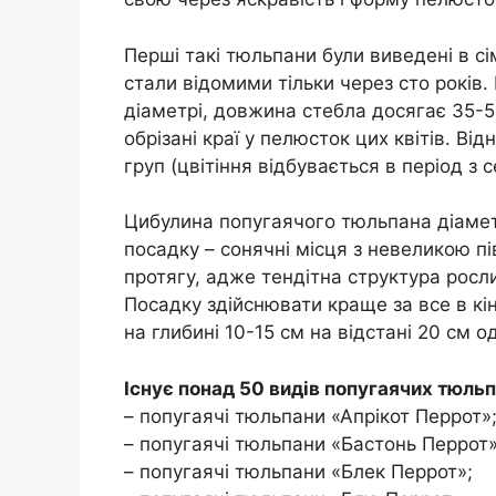
Перші такі тюльпани були виведені в сі
стали відомими тільки через сто років. 
діаметрі, довжина стебла досягає 35-50
обрізані краї у пелюсток цих квітів. Ві
груп (цвітіння відбувається в період з 
Цибулина попугаячого тюльпана діамет
посадку – сонячні місця з невеликою п
протягу, адже тендітна структура росл
Посадку здійснювати краще за все в к
на глибині 10-15 см на відстані 20 см од
Існує понад 50 видів попугаячих тюльп
– попугаячі тюльпани «Апрікот Перрот»
– попугаячі тюльпани «Бастонь Перрот»
– попугаячі тюльпани «Блек Перрот»;