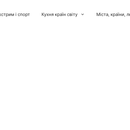
кстрим і спорт
Кухня країн світу
Міста, країни, 