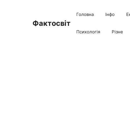
Перейти
до
Головна
Інфо
Е
вмісту
Фактосвіт
Психологія
Різне