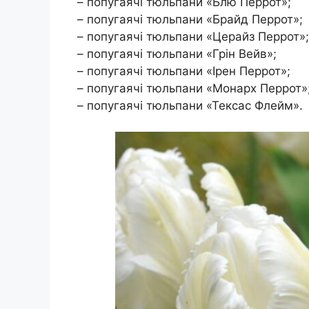
– попугаячі тюльпани «Блю Перрот»;
– попугаячі тюльпани «Брайд Перрот»;
– попугаячі тюльпани «Церайз Перрот»;
– попугаячі тюльпани «Грін Вейв»;
– попугаячі тюльпани «Ірен Перрот»;
– попугаячі тюльпани «Монарх Перрот»
– попугаячі тюльпани «Тексас Флейм».