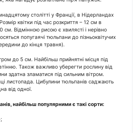
мнадцятому столітті у Франції, в Нідерландах
Розмір квітки під час розкриття – 12 см в
 см. Відмінною рисою є хвилясті і нерівно
дносяться попугаячі тюльпани до пізньоквітучих
середини до кінця травня).
ром до 5 см. Найбільш прийнятні місця під
івтінню. Також важливо уберегти рослину від
ини здатна зламатися під сильним вітром.
інці листопада. Цибулини тюльпанів саджають
на від одної.
анів, найбільш популярними є такі сорти:
;
;