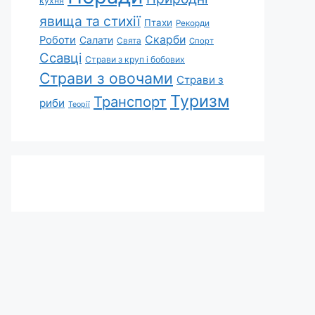
кухня
явища та стихії
Птахи
Рекорди
Скарби
Роботи
Салати
Свята
Спорт
Ссавці
Страви з круп і бобових
Страви з овочами
Страви з
Туризм
Транспорт
риби
Теорії