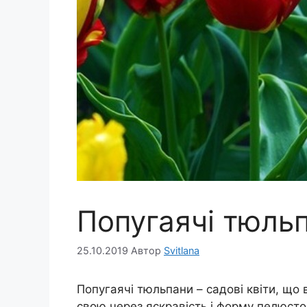
Попугаячі тюль
25.10.2019
Автор
Svitlana
Попугаячі тюльпани – садові квіти, що 
свою через яскравість і форму пелюсток