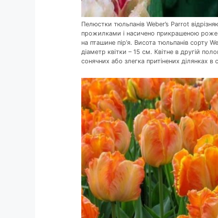
Пелюстки тюльпанів Weber’s Parrot відрізн
прожилками і насичено прикрашеною рожев
на пташине пір’я. Висота тюльпанів сорту We
діаметр квітки – 15 см. Квітне в другій по
сонячних або злегка притінених ділянках в 