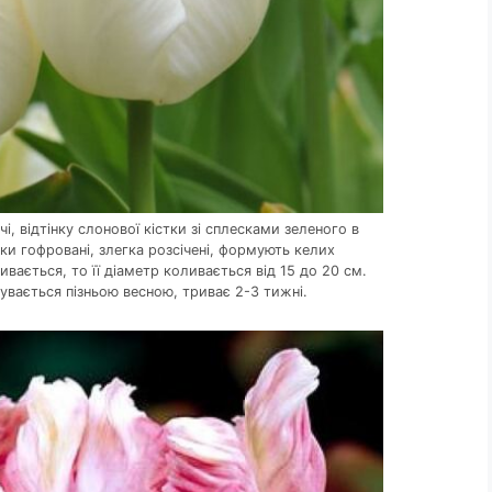
чі, відтінку слонової кістки зі сплесками зеленого в
ки гофровані, злегка розсічені, формують келих
ивається, то її діаметр коливається від 15 до 20 см.
бувається пізньою весною, триває 2-3 тижні.