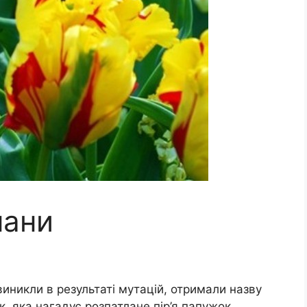
пани
виникли в результаті мутацій, отримали назву
, яка нагадує розпатлане пір’я папужок.