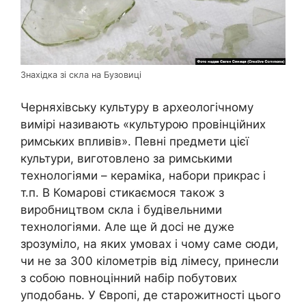
Знахідка зі скла на Бузовиці
Черняхівську культуру в археологічному
вимірі називають «культурою провінційних
римських впливів». Певні предмети цієї
культури, виготовлено за римськими
технологіями – кераміка, набори прикрас і
т.п. В Комарові стикаємося також з
виробництвом скла і будівельними
технологіями. Але ще й досі не дуже
зрозуміло, на яких умовах і чому саме сюди,
чи не за 300 кілометрів від лімесу, принесли
з собою повноцінний набір побутових
уподобань. У Європі, де старожитності цього