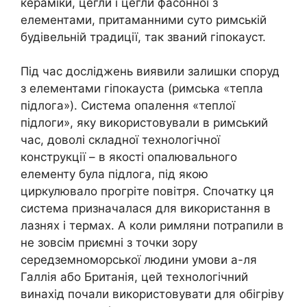
кераміки, цегли і цегли фасонної з
елементами, притаманними суто римській
будівельній традиції, так званий гіпокауст.
Під час досліджень виявили залишки споруд
з елементами гіпокауста (римська «тепла
підлога»). Система опалення «теплої
підлоги», яку використовували в римський
час, доволі складної технологічної
конструкції – в якості опалювального
елементу була підлога, під якою
циркулювало прогріте повітря. Спочатку ця
система призначалася для використання в
лазнях і термах. А коли римляни потрапили в
не зовсім приємні з точки зору
середземноморської людини умови а-ля
Галлія або Британія, цей технологічний
винахід почали використовувати для обігріву