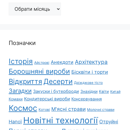
Архіви
Позначки
Історія
Архітектура
Анекдоти
Айстрові
Борошняні вироби
Бісквіти і торти
Відкриття
Десерти
Дріжджове тісто
Загадки
Закуски і бутерброди
Знахідки
Квіти
Китай
Кондитерські вироби
Консервування
Комахи
Космос
М'ясні страви
Котові
Молочні страви
Новітні технології
Напої
Отруйні