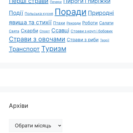
Перші страви
Пироги і пиріжки
Печери
Поради
Природні
Події
Польська кухня
явища та стихії
Роботи
Салати
Птахи
Рекорди
Ссавці
Скарби
Свята
Страви з круп і бобових
Спорт
Страви з овочами
Страви з риби
Теорії
Туризм
Транспорт
Архіви
Архіви