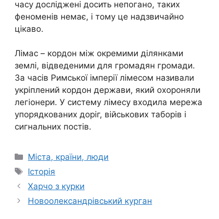
часу досліджені досить непогано, таких
феноменів немає, і тому це надзвичайно
цікаво.
Лімас – кордон між окремими ділянками
землі, відведеними для громадян громади.
За часів Римської імперії лімесом називали
укріплений кордон держави, який охороняли
легіонери. У систему лімесу входила мережа
упорядкованих доріг, військових таборів і
сигнальних постів.
Категорії
Міста, країни, люди
Позначки
Історія
Харчо з курки
Новоолександрівський курган