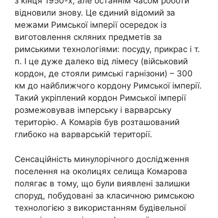
з кінця 1950-х, але останнім часом роботи
відновили знову. Це єдиний відомий за
межами Римської імперії осередок із
виготовлення скляних предметів за
римськими технологіями: посуду, прикрас і т.
п. І це дуже далеко від лімесу (військовий
кордон, де стояли римські гарнізони) – 300
км до найближчого кордону Римської імперії.
Такий укріплений кордон Римської імперії
розмежовував імперську і варварську
територію. А Комарів був розташований
глибоко на варварській території.
Сенсаційність минулорічного дослідження
поселення на околицях селища Комарова
полягає в тому, що були виявлені залишки
споруд, побудовані за класичною римською
технологією з використанням будівельної