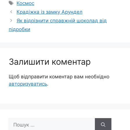
Позначки
Космос
Крадіжка із замку Арундел
Як відрізнити справжній шоколад від
підробки
Залишити коментар
Щоб відправити коментар вам необхідно
авторизуватись
.
Пошук: