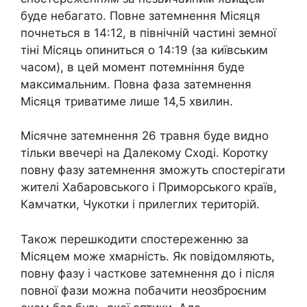
буде небагато. Повне затемнення Місяця
почнеться в 14:12, в північній частині земної
тіні Місяць опиниться о 14:19 (за київським
часом), в цей момент потемніння буде
максимальним. Повна фаза затемнення
Місяця триватиме лише 14,5 хвилин.
Місячне затемнення 26 травня буде видно
тільки ввечері на Далекому Сході. Коротку
повну фазу затемнення зможуть спостерігати
жителі Хабаровського і Приморського країв,
Камчатки, Чукотки і прилеглих територій.
Також перешкодити спостереженню за
Місяцем може хмарність. Як повідомляють,
повну фазу і часткове затемнення до і після
повної фази можна побачити неозброєним