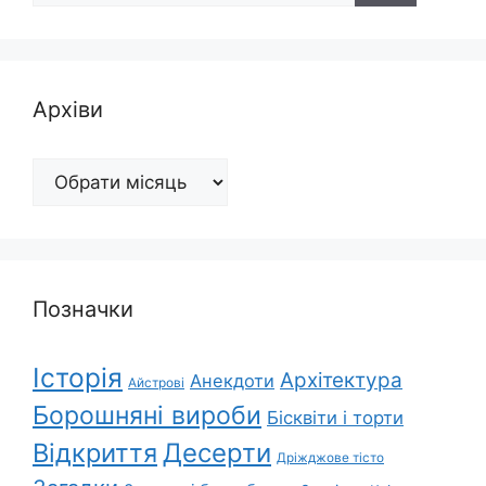
Архіви
Архіви
Позначки
Історія
Архітектура
Анекдоти
Айстрові
Борошняні вироби
Бісквіти і торти
Відкриття
Десерти
Дріжджове тісто