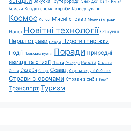
Загадки
Закуски і бутерброди
Знахідки
Квіти
Китай
Кондитерські вироби
Консервування
Комахи
Космос
М'ясні страви
Котові
Молочні страви
Новітні технології
Напої
Отруйні
Перші страви
Пироги і пиріжки
Печери
Поради
Природні
Події
Польська кухня
явища та стихії
Роботи
Салати
Птахи
Рекорди
Ссавці
Скарби
Свята
Страви з круп і бобових
Спорт
Страви з овочами
Страви з риби
Теорії
Туризм
Транспорт