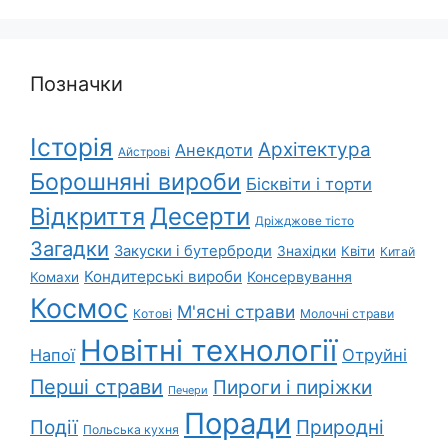
Позначки
Історія
Архітектура
Анекдоти
Айстрові
Борошняні вироби
Бісквіти і торти
Відкриття
Десерти
Дріжджове тісто
Загадки
Закуски і бутерброди
Знахідки
Квіти
Китай
Кондитерські вироби
Консервування
Комахи
Космос
М'ясні страви
Котові
Молочні страви
Новітні технології
Напої
Отруйні
Перші страви
Пироги і пиріжки
Печери
Поради
Природні
Події
Польська кухня