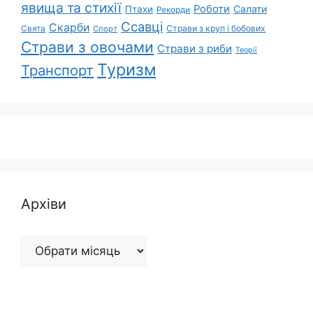
явища та стихії
Роботи
Салати
Птахи
Рекорди
Ссавці
Скарби
Свята
Страви з круп і бобових
Спорт
Страви з овочами
Страви з риби
Теорії
Туризм
Транспорт
Архіви
Архіви