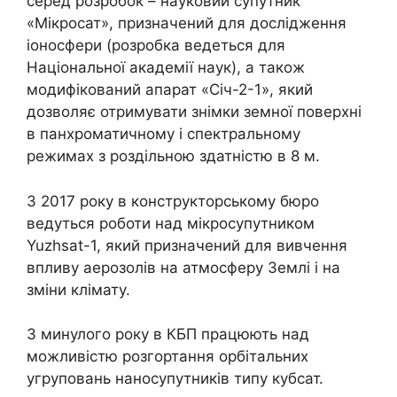
серед розробок – науковий супутник
«Мікросат», призначений для дослідження
іоносфери (розробка ведеться для
Національної академії наук), а також
модифікований апарат «Січ-2-1», який
дозволяє отримувати знімки земної поверхні
в панхроматичному і спектральному
режимах з роздільною здатністю в 8 м.
З 2017 року в конструкторському бюро
ведуться роботи над мікросупутником
Yuzhsat-1, який призначений для вивчення
впливу аерозолів на атмосферу Землі і на
зміни клімату.
З минулого року в КБП працюють над
можливістю розгортання орбітальних
угруповань наносупутників типу кубсат.