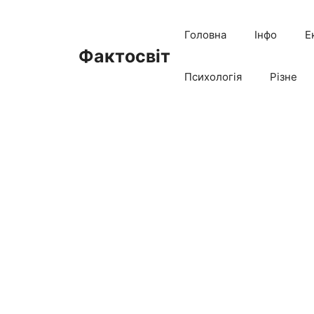
Перейти
до
Головна
Інфо
Е
вмісту
Фактосвіт
Психологія
Різне