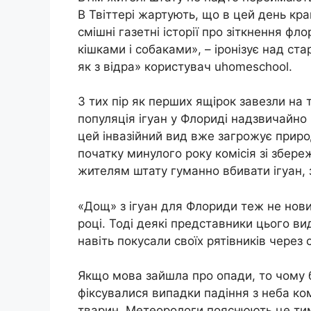
В Твіттері жартують, що в цей день кра
смішні газетні історії про зіткнення фл
кішками і собаками», – іронізує над ст
як з відра» користувач uhomeschool.
З тих пір як перших ящірок завезли на 
популяція ігуан у Флориді надзвичайно
цей інвазійний вид вже загрожує приро
початку минулого року комісія зі збере
жителям штату гуманно вбивати ігуан, 
«Дощ» з ігуан для Флориди теж не нови
році. Тоді деякі представники цього ви
навіть покусали своїх рятівників через
Якщо мова зайшла про опади, то чому б 
фіксувалися випадки падіння з неба ком
тварин. Метеорологи пояснюють це тим,