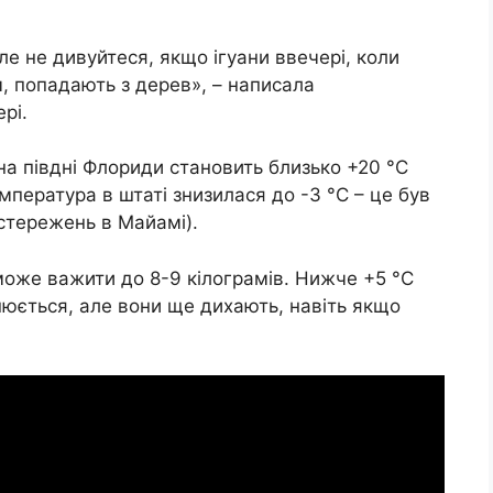
ле не дивуйтеся, якщо ігуани ввечері, коли
, попадають з дерев», – написала
рі.
на півдні Флориди становить близько +20 °C
мпература в штаті знизилася до -3 °C – це був
стережень в Майамі).
може важити до 8-9 кілограмів. Нижче +5 °C
ьнюється, але вони ще дихають, навіть якщо