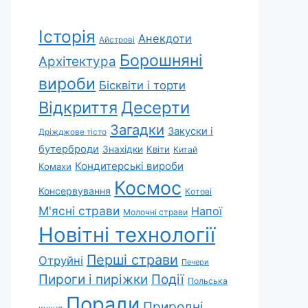
Історія
Анекдоти
Айстрові
Борошняні
Архітектура
вироби
Бісквіти і торти
Відкриття
Десерти
Загадки
Закуски і
Дріжджове тісто
бутерброди
Знахідки
Квіти
Китай
Кондитерські вироби
Комахи
Космос
Консервування
Котові
М'ясні страви
Напої
Молочні страви
Новітні технології
Перші страви
Отруйні
Печери
Пироги і пиріжки
Події
Польська
Поради
Природні