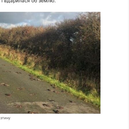
у і вдарилася об землю.
озтину