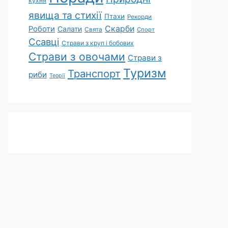
кухня
явища та стихії
Птахи
Рекорди
Скарби
Роботи
Салати
Свята
Спорт
Ссавці
Страви з круп і бобових
Страви з овочами
Страви з
Туризм
Транспорт
риби
Теорії