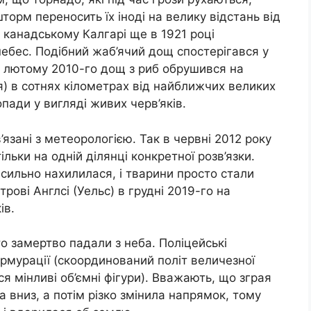
торм переносить їх іноді на велику відстань від
 канадському Калгарі ще в 1921 році
небес. Подібний жаб’ячий дощ спостерігався у
 У лютому 2010-го дощ з риб обрушився на
ія) в сотнях кілометрах від найближчих великих
опади у вигляді живих черв’яків.
’язані з метеорологією. Так в червні 2012 року
льки на одній ділянці конкретної розв’язки.
сильно нахилилася, і тварини просто стали
рові Англсі (Уельс) в грудні 2019-го на
ів.
о замертво падали з неба. Поліцейські
рмурації (скоординований політ величезної
ься мінливі об’ємні фігури). Вважають, що зграя
а вниз, а потім різко змінила напрямок, тому