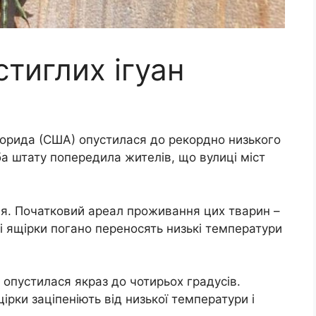
стиглих ігуан
лорида (США) опустилася до рекордно низького
ба штату попередила жителів, що вулиці міст
дня. Початковий ареал проживання цих тварин –
Ці ящірки погано переносять низькі температури
 опустилася якраз до чотирьох градусів.
рки заціпеніють від низької температури і