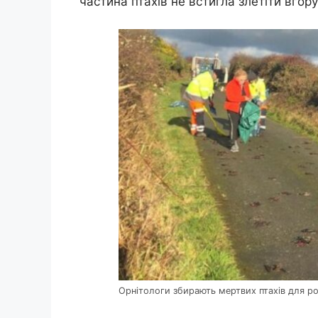
частина птахів не встигла злетіти вгор
Орнітологи збирають мертвих птахів для р