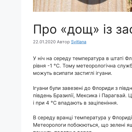
Про «дощ» із за
22.01.2020
Автор
Svitlana
У ніч на середу температура в штаті Ф
рівня -1 °C. Тому метеорологічна служ
можуть всипати застиглі ігуани.
Ігуани були завезені до Флориди з пів
південь Бразилії, Мексика і Парагвай. 
і при 4 °C впадають в заціпеніння.
В середу вранці температура у Флориді
Метеорологи побоюються, що зелені ящі