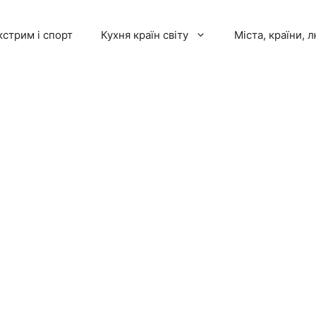
кстрим і спорт
Кухня країн світу
Міста, країни, 