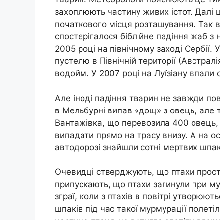
захоплюють частину живих істот. Далі ш
початкового місця розташування. Так в
спостерігалося біблійне падіння жаб з 
2005 році на північному заході Сербії.
пустелю в Північній території (Австрал
водойм. У 2007 році на Луїзіану впали 
Але іноді падіння тварин не завжди пов
в Мельбурні випав «дощ» з овець, але ті
Вантажівка, що перевозила 400 овець, 
випадати прямо на трасу внизу. А на ост
автодорозі знайшли сотні мертвих шпак
Очевидці стверджують, що птахи прост
припускають, що птахи загинули при му
зграї, коли з птахів в повітрі утворюют
шпаків під час такої мурмурації полетіл