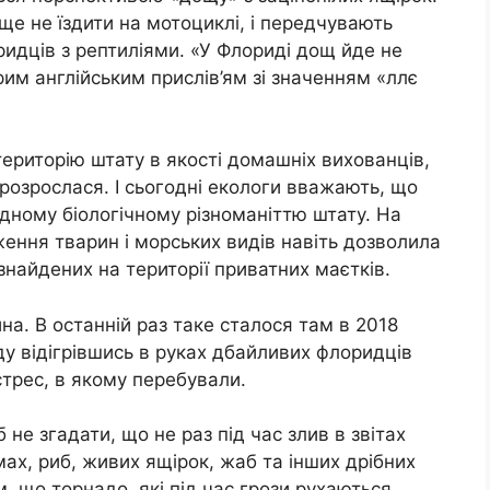
ще не їздити на мотоциклі, і передчувають
оридців з рептиліями. «У Флориді дощ йде не
арим англійським прислів’ям зі значенням «ллє
територію штату в якості домашніх вихованців,
 розрослася. І сьогодні екологи вважають, що
дному біологічному різноманіттю штату. На
ження тварин і морських видів навіть дозволила
знайдених на території приватних маєтків.
на. В останній раз таке сталося там в 2018
ду відігрівшись в руках дбайливих флоридців
 стрес, в якому перебували.
не згадати, що не раз під час злив в звітах
ах, риб, живих ящірок, жаб та інших дрібних
 що торнадо, які під час грози рухаються,