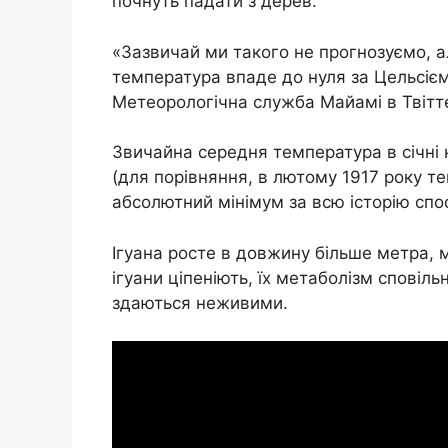
почнуть падати з дерев.
«Зазвичай ми такого не прогнозуємо, а
температура впаде до нуля за Цельсієм
Метеорологічна служба Майамі в Твітте
Звичайна середня температура в січні 
(для порівняння, в лютому 1917 року те
абсолютний мінімум за всю історію спо
Ігуана росте в довжину більше метра, 
ігуани ціпеніють, їх метаболізм сповіл
здаються неживими.