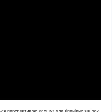
ься перспективою «дощу» з заціпенілих ящірок.