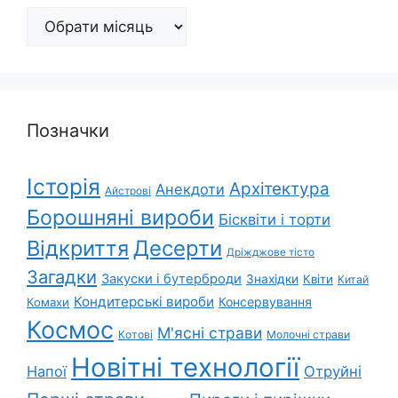
Архіви
Позначки
Історія
Архітектура
Анекдоти
Айстрові
Борошняні вироби
Бісквіти і торти
Відкриття
Десерти
Дріжджове тісто
Загадки
Закуски і бутерброди
Знахідки
Квіти
Китай
Кондитерські вироби
Консервування
Комахи
Космос
М'ясні страви
Котові
Молочні страви
Новітні технології
Напої
Отруйні