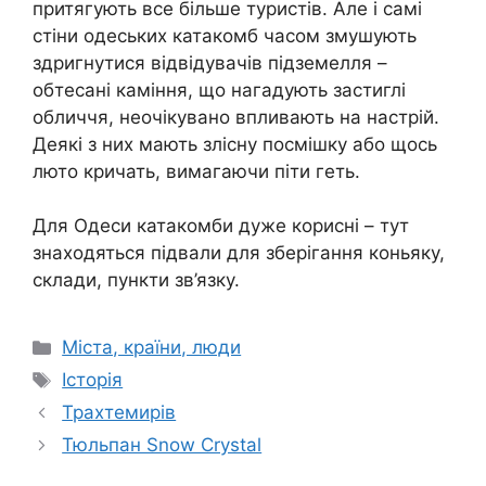
притягують все більше туристів. Але і самі
стіни одеських катакомб часом змушують
здригнутися відвідувачів підземелля –
обтесані каміння, що нагадують застиглі
обличчя, неочікувано впливають на настрій.
Деякі з них мають злісну посмішку або щось
люто кричать, вимагаючи піти геть.
Для Одеси катакомби дуже корисні – тут
знаходяться підвали для зберігання коньяку,
склади, пункти зв’язку.
Категорії
Міста, країни, люди
Позначки
Історія
Трахтемирів
Тюльпан Snow Crystal