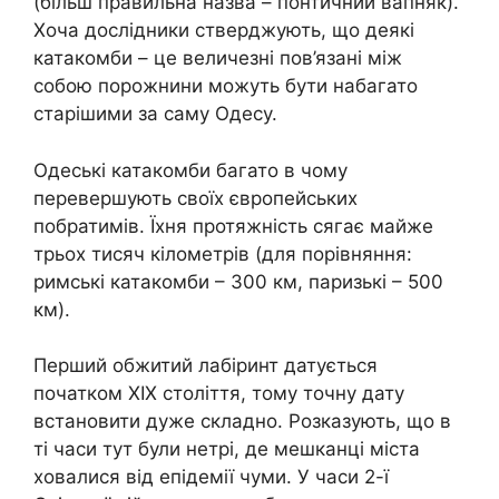
(більш правильна назва – понтичний вапняк).
Хоча дослідники стверджують, що деякі
катакомби – це величезні пов’язані між
собою порожнини можуть бути набагато
старішими за саму Одесу.
Одеські катакомби багато в чому
перевершують своїх європейських
побратимів. Їхня протяжність сягає майже
трьох тисяч кілометрів (для порівняння:
римські катакомби – 300 км, паризькі – 500
км).
Перший обжитий лабіринт датується
початком XIX століття, тому точну дату
встановити дуже складно. Розказують, що в
ті часи тут були нетрі, де мешканці міста
ховалися від епідемії чуми. У часи 2-ї