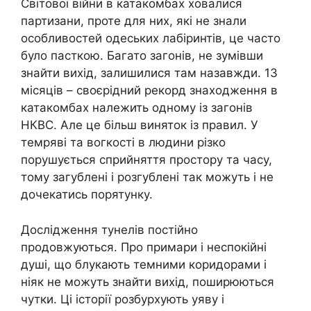
Світової війни в катакомбах ховалися
партизани, проте для них, які не знали
особливостей одеських лабіринтів, це часто
було пасткою. Багато загонів, не зумівши
знайти вихід, залишилися там назавжди. 13
місяців – своєрідний рекорд знаходження в
катакомбах належить одному із загонів
НКВС. Але це більш виняток із правил. У
темряві та вогкості в людини різко
порушується сприйняття простору та часу,
тому загублені і розгублені так можуть і не
дочекатись порятунку.
Дослідження тунелів постійно
продовжуються. Про примари і неспокійні
душі, що блукають темними коридорами і
ніяк не можуть знайти вихід, поширюються
чутки. Ці історії розбурхують уяву і