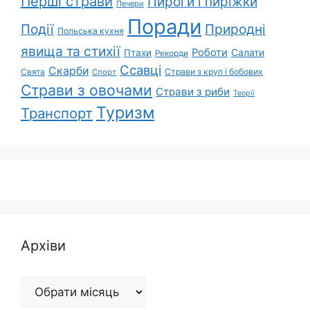
Перші страви
Пироги і пиріжки
Печери
Поради
Природні
Події
Польська кухня
явища та стихії
Роботи
Салати
Птахи
Рекорди
Ссавці
Скарби
Свята
Страви з круп і бобових
Спорт
Страви з овочами
Страви з риби
Теорії
Туризм
Транспорт
Архіви
Архіви