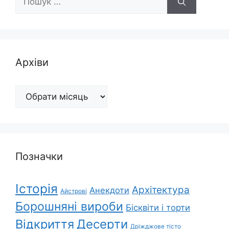
Архіви
Архіви
Позначки
Історія
Архітектура
Анекдоти
Айстрові
Борошняні вироби
Бісквіти і торти
Відкриття
Десерти
Дріжджове тісто