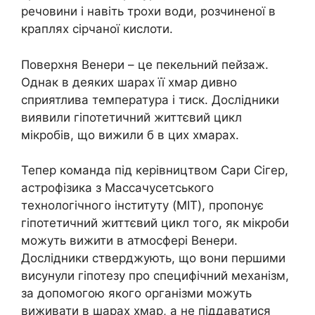
речовини і навіть трохи води, розчиненої в
краплях сірчаної кислоти.
Поверхня Венери – це пекельний пейзаж.
Однак в деяких шарах її хмар дивно
сприятлива температура і тиск. Дослідники
виявили гіпотетичний життєвий цикл
мікробів, що вижили б в цих хмарах.
Тепер команда під керівництвом Сари Сігер,
астрофізика з Массачусетського
технологічного інституту (MIT), пропонує
гіпотетичний життєвий цикл того, як мікроби
можуть вижити в атмосфері Венери.
Дослідники стверджують, що вони першими
висунули гіпотезу про специфічний механізм,
за допомогою якого організми можуть
виживати в шарах хмар, а не піддаватися