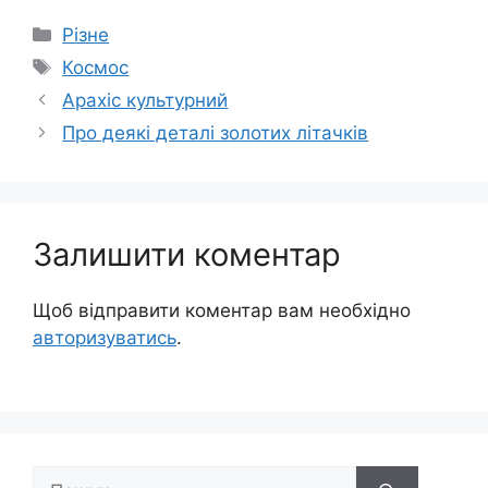
Категорії
Різне
Позначки
Космос
Арахіс культурний
Про деякі деталі золотих літачків
Залишити коментар
Щоб відправити коментар вам необхідно
авторизуватись
.
Пошук: