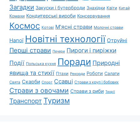
Загадки
Закуски і бутерброди
Знахідки
Квіти
Китай
Кондитерські вироби
Консервування
Комахи
Космос
М'ясні страви
Котові
Молочні страви
Новітні технології
Напої
Отруйні
Перші страви
Пироги і пиріжки
Печери
Поради
Природні
Події
Польська кухня
явища та стихії
Роботи
Салати
Птахи
Рекорди
Ссавці
Скарби
Свята
Страви з круп і бобових
Спорт
Страви з овочами
Страви з риби
Теорії
Туризм
Транспорт