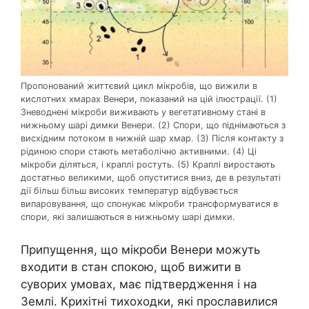
Пропонований життєвий цикл мікробів, що вижили в
кислотних хмарах Венери, показаний на цій ілюстрації. (1)
Зневоднені мікроби виживають у вегетативному стані в
нижньому шарі димки Венери. (2) Спори, що піднімаються з
висхідним потоком в нижній шар хмар. (3) Після контакту з
рідиною спори стають метаболічно активними. (4) Ці
мікроби діляться, і краплі ростуть. (5) Краплі виростають
достатньо великими, щоб опуститися вниз, де в результаті
дії більш більш високих температур відбувається
випаровування, що спонукає мікроби трансформуватися в
спори, які залишаються в нижньому шарі димки.
Припущення, що мікроби Венери можуть
входити в стан спокою, щоб вижити в
суворих умовах, має підтвердження і на
Землі. Крихітні тихоходки, які прославилися