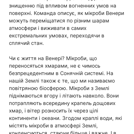
знищенню під впливом вогненних умов на
поверхні. Команда описує, як мікроби Венери
можуть переміщатися по різним шарам
атмосфери і виживати в самих
екстремальних умовах, переходячи в
сплячий стан.
Чи є життя на Венері? Мікроби, що
переносяться хмарами, не є чимось
безпрецедентним в Сонячній системі. На
нашій Землі також є те, що ми називаємо
повітряною біосферою. Мікроби з Землі
піднімаються вгору і літають навколо. Вони
потрапляють всередину крапель дощових
хмар, і вітер розносить їх через цілі
континенти і океани. Згодом краплі води, які
містять мікроби в атмосфері Землі,
конденсуються, стаючи більше і важче. І в