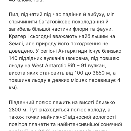
Пил, піднятий під час падіння й вибуху, міг
спричинити багатовікове похолодання й
загибель більшої частини флори та фауни.
Кратер і сьогодні вважають найбільшим на
Землі, але природу його походження не
доведено. У регіоні Антарктиди існує близько
140 підлідних вулканів (зокрема, під товщею
льоду на West Antarctic Rift – 91 вулкан,
висота яких становить від 100 до 3850 м, а
товщина льоду в деяких місцях перевищує 4
км).
Південний полюс лежить на висоті близько
2800 м. Тут знаходиться полюс холоду, а
також точки найнижчої відносної вологості
повітря планети та найінтенсивнішої сонячної