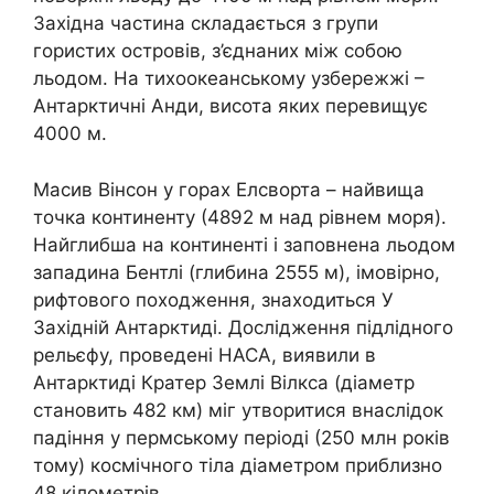
Західна частина складається з групи
гористих островів, з’єднаних між собою
льодом. На тихоокеанському узбережжі –
Антарктичні Анди, висота яких перевищує
4000 м.
Масив Вінсон у горах Елсворта – найвища
точка континенту (4892 м над рівнем моря).
Найглибша на континенті і заповнена льодом
западина Бентлі (глибина 2555 м), імовірно,
рифтового походження, знаходиться У
Західній Антарктиді. Дослідження підлідного
рельєфу, проведені НАСА, виявили в
Антарктиді Кратер Землі Вілкса (діаметр
становить 482 км) міг утворитися внаслідок
падіння у пермському періоді (250 млн років
тому) космічного тіла діаметром приблизно
48 кілометрів.