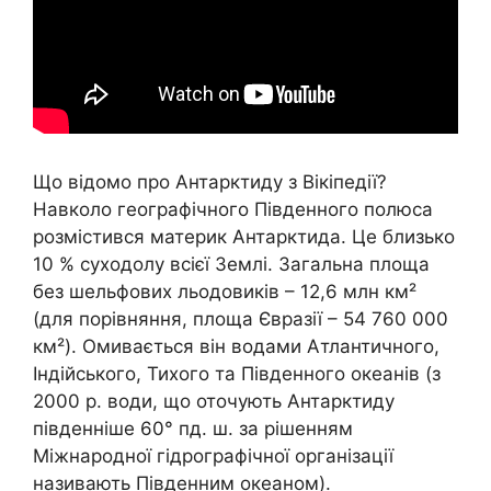
Що відомо про Антарктиду з Вікіпедії?
Навколо географічного Південного полюса
розмістився материк Антарктида. Це близько
10 % суходолу всієї Землі. Загальна площа
без шельфових льодовиків – 12,6 млн км²
(для порівняння, площа Євразії – 54 760 000
км²). Омивається він водами Атлантичного,
Індійського, Тихого та Південного океанів (з
2000 р. води, що оточують Антарктиду
південніше 60° пд. ш. за рішенням
Міжнародної гідрографічної організації
називають Південним океаном).