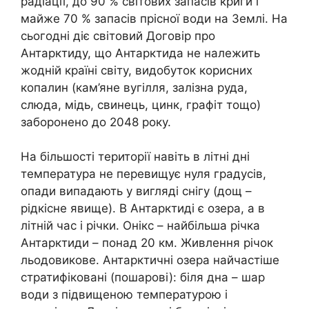
радіації, до 90 % світових запасів криги і
майже 70 % запасів прісної води на Землі. На
сьогодні діє світовий Договір про
Антарктиду, що Антарктида не належить
жодній країні світу, видобуток корисних
копалин (кам’яне вугілля, залізна руда,
слюда, мідь, свинець, цинк, графіт тощо)
заборонено до 2048 року.
На більшості території навіть в літні дні
температура не перевищує нуля градусів,
опади випадають у вигляді снігу (дощ –
рідкісне явище). В Антарктиді є озера, а в
літній час і річки. Онікс – найбільша річка
Антарктиди – понад 20 км. Живлення річок
льодовикове. Антарктичні озера найчастіше
стратифіковані (пошарові): біля дна – шар
води з підвищеною температурою і