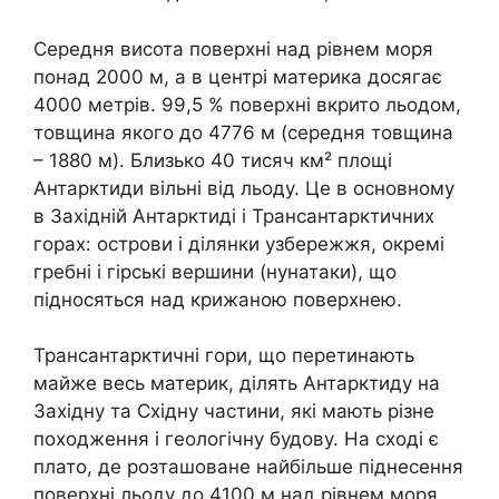
Середня висота поверхні над рівнем моря
понад 2000 м, а в центрі материка досягає
4000 метрів. 99,5 % поверхні вкрито льодом,
товщина якого до 4776 м (середня товщина
– 1880 м). Близько 40 тисяч км² площі
Антарктиди вільні від льоду. Це в основному
в Західній Антарктиді і Трансантарктичних
горах: острови і ділянки узбережжя, окремі
гребні і гірські вершини (нунатаки), що
підносяться над крижаною поверхнею.
Трансантарктичні гори, що перетинають
майже весь материк, ділять Антарктиду на
Західну та Східну частини, які мають різне
походження і геологічну будову. На сході є
плато, де розташоване найбільше піднесення
поверхні льоду до 4100 м над рівнем моря.