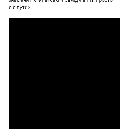
знамениті єгипетські піраміди в Гізі просто
ліліпути».