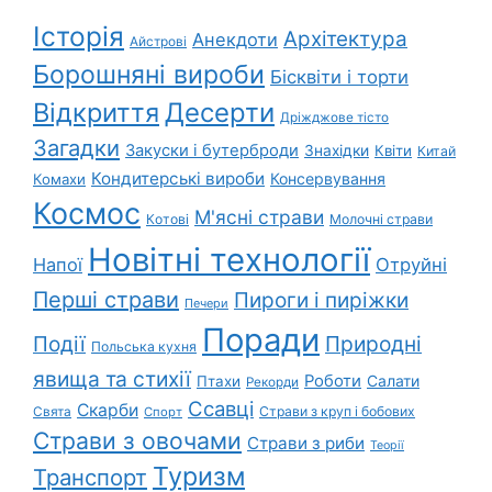
Історія
Архітектура
Анекдоти
Айстрові
Борошняні вироби
Бісквіти і торти
Відкриття
Десерти
Дріжджове тісто
Загадки
Закуски і бутерброди
Знахідки
Квіти
Китай
Кондитерські вироби
Консервування
Комахи
Космос
М'ясні страви
Котові
Молочні страви
Новітні технології
Напої
Отруйні
Перші страви
Пироги і пиріжки
Печери
Поради
Природні
Події
Польська кухня
явища та стихії
Роботи
Салати
Птахи
Рекорди
Ссавці
Скарби
Свята
Страви з круп і бобових
Спорт
Страви з овочами
Страви з риби
Теорії
Туризм
Транспорт