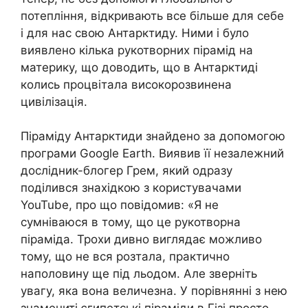
потепління, відкривають все більше для себе
і для нас свою Антарктиду. Ними і було
виявлено кілька рукотворних пірамід на
материку, що доводить, що в Антарктиді
колись процвітала високорозвинена
цивілізація.
Піраміду Антарктиди знайдено за допомогою
програми Google Earth. Виявив її незалежний
дослідник-блогер Грем, який одразу
поділився знахідкою з користувачами
YouTube, про що повідомив: «Я не
сумніваюся в тому, що це рукотворна
піраміда. Трохи дивно виглядає можливо
тому, що не вся розтала, практично
наполовину ще під льодом. Але зверніть
увагу, яка вона величезна. У порівнянні з нею