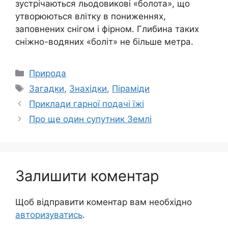
зустрічаються льодовикові «болота», що
утворюються влітку в пониженнях,
заповнених снігом і фірном. Глибина таких
сніжно-водяних «боліт» не більше метра.
Категорії
Природа
Позначки
Загадки
,
Знахідки
,
Піраміди
Приклади гарної подачі їжі
Про ще один супутник Землі
Залишити коментар
Щоб відправити коментар вам необхідно
авторизуватись
.