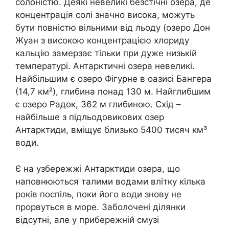
солоністю. Деякі невеликі безстічні озера, де
концентрація солі значно висока, можуть
бути повністю вільними від льоду (озеро Дон
Жуан з високою концентрацією хлориду
кальцію замерзає тільки при дуже низькій
температурі. Антарктичні озера невеликі.
Найбільшим є озеро Фігурне в оазисі Бангера
(14,7 км²), глибина понад 130 м. Найглибшим
є озеро Радок, 362 м глибиною. Схід –
найбільше з підльодовикових озер
Антарктиди, вміщує близько 5400 тисяч км³
води.
Є на узбережжі Антарктиди озера, що
наповнюються талими водами влітку кілька
років поспіль, поки його води знову не
прорвуться в море. Заболочені ділянки
відсутні, але у прибережній смузі