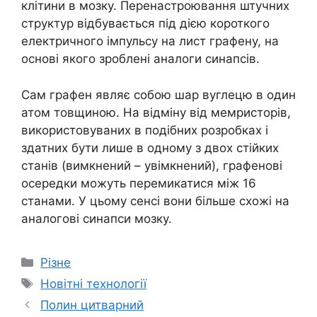
клітини в мозку. Перенастроювання штучних
структур відбувається під дією короткого
електричного імпульсу на лист графену, на
основі якого зроблені аналоги синапсів.
Сам графен являє собою шар вуглецю в один
атом товщиною. На відміну від мемристорів,
використовуваних в подібних розробках і
здатних бути лише в одному з двох стійких
станів (вимкнений – увімкнений), графенові
осередки можуть перемикатися між 16
станами. У цьому сенсі вони більше схожі на
аналогові синапси мозку.
Категорії
Різне
Позначки
Новітні технології
Полин цитварний