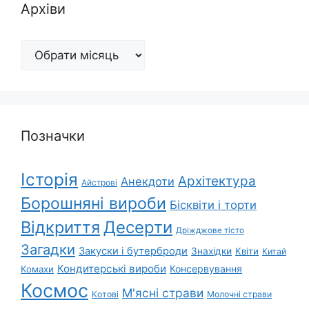
Архіви
Архіви
Позначки
Історія
Архітектура
Анекдоти
Айстрові
Борошняні вироби
Бісквіти і торти
Відкриття
Десерти
Дріжджове тісто
Загадки
Закуски і бутерброди
Знахідки
Квіти
Китай
Кондитерські вироби
Консервування
Комахи
Космос
М'ясні страви
Котові
Молочні страви