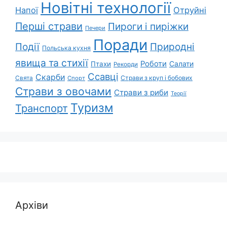
Новітні технології
Напої
Отруйні
Перші страви
Пироги і пиріжки
Печери
Поради
Природні
Події
Польська кухня
явища та стихії
Роботи
Салати
Птахи
Рекорди
Ссавці
Скарби
Свята
Страви з круп і бобових
Спорт
Страви з овочами
Страви з риби
Теорії
Туризм
Транспорт
Архіви