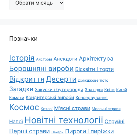
Позначки
Історія
Архітектура
Анекдоти
Айстрові
Борошняні вироби
Бісквіти і торти
Відкриття
Десерти
Дріжджове тісто
Загадки
Закуски і бутерброди
Знахідки
Квіти
Китай
Кондитерські вироби
Консервування
Комахи
Космос
М'ясні страви
Котові
Молочні страви
Новітні технології
Напої
Отруйні
Перші страви
Пироги і пиріжки
Печери