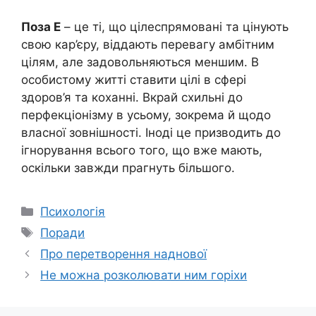
Поза Е
– це ті, що цілеспрямовані та цінують
свою кар’єру, віддають перевагу амбітним
цілям, але задовольняються меншим. В
особистому житті ставити цілі в сфері
здоров’я та коханні. Вкрай схильні до
перфекціонізму в усьому, зокрема й щодо
власної зовнішності. Іноді це призводить до
ігнорування всього того, що вже мають,
оскільки завжди прагнуть більшого.
Категорії
Психологія
Позначки
Поради
Про перетворення наднової
Не можна розколювати ним горіхи