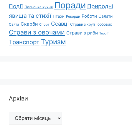
Поради
Природні
Події
Польська кухня
явища та стихії
Роботи
Салати
Птахи
Рекорди
Ссавці
Скарби
Свята
Страви з круп і бобових
Спорт
Страви з овочами
Страви з риби
Теорії
Туризм
Транспорт
Архіви
Архіви