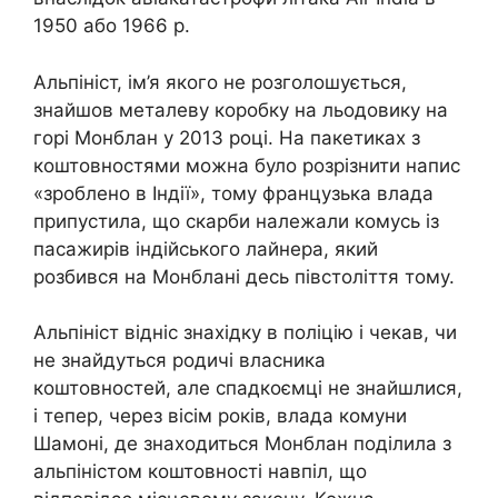
1950 або 1966 р.
Альпініст, ім’я якого не розголошується,
знайшов металеву коробку на льодовику на
горі Монблан у 2013 році. На пакетиках з
коштовностями можна було розрізнити напис
«зроблено в Індії», тому французька влада
припустила, що скарби належали комусь із
пасажирів індійського лайнера, який
розбився на Монблані десь півстоліття тому.
Альпініст відніс знахідку в поліцію і чекав, чи
не знайдуться родичі власника
коштовностей, але спадкоємці не знайшлися,
і тепер, через вісім років, влада комуни
Шамоні, де знаходиться Монблан поділила з
альпіністом коштовності навпіл, що