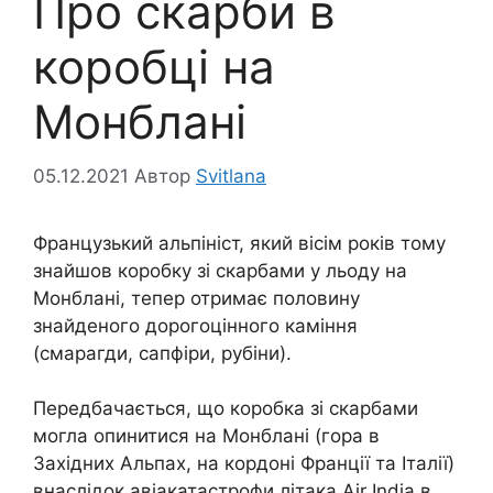
Про скарби в
коробці на
Монблані
05.12.2021
Автор
Svitlana
Французький альпініст, який вісім років тому
знайшов коробку зі скарбами у льоду на
Монблані, тепер отримає половину
знайденого дорогоцінного каміння
(смарагди, сапфіри, рубіни).
Передбачається, що коробка зі скарбами
могла опинитися на Монблані (гора в
Західних Альпах, на кордоні Франції та Італії)
внаслідок авіакатастрофи літака Air India в