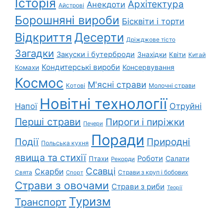
Історія
Архітектура
Анекдоти
Айстрові
Борошняні вироби
Бісквіти і торти
Відкриття
Десерти
Дріжджове тісто
Загадки
Закуски і бутерброди
Знахідки
Квіти
Китай
Кондитерські вироби
Консервування
Комахи
Космос
М'ясні страви
Котові
Молочні страви
Новітні технології
Напої
Отруйні
Перші страви
Пироги і пиріжки
Печери
Поради
Природні
Події
Польська кухня
явища та стихії
Роботи
Салати
Птахи
Рекорди
Ссавці
Скарби
Свята
Страви з круп і бобових
Спорт
Страви з овочами
Страви з риби
Теорії
Туризм
Транспорт