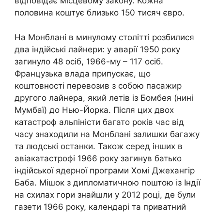
відповідає місцевому закону. Кожна
половина коштує близько 150 тисяч євро.
На Монблані в минулому столітті розбилися
два індійські лайнери: у аварії 1950 року
загинуло 48 осіб, 1966-му – 117 осіб.
Французька влада припускає, що
коштовності перевозив з собою пасажир
другого лайнера, який летів із Бомбея (нині
Мумбаї) до Нью-Йорка. Після цих двох
катастроф альпіністи багато років час від
часу знаходили на Монблані залишки багажу
та людські останки. Також серед інших в
авіакатастрофі 1966 року загинув батько
індійської ядерної програми Хомі Джехангір
Баба. Мішок з дипломатичною поштою із Індії
на схилах гори знайшли у 2012 році, де були
газети 1966 року, календарі та приватний