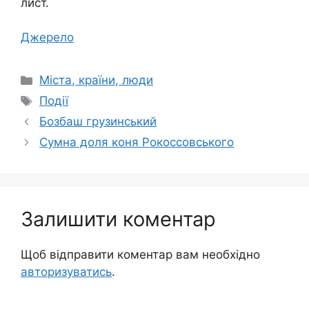
лист.
Джерело
Категорії
Міста, країни, люди
Позначки
Події
Бозбаш грузинський
Сумна доля коня Рокоссовського
Залишити коментар
Щоб відправити коментар вам необхідно
авторизуватись
.