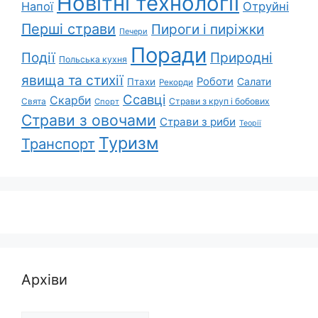
Новітні технології
Напої
Отруйні
Перші страви
Пироги і пиріжки
Печери
Поради
Природні
Події
Польська кухня
явища та стихії
Роботи
Салати
Птахи
Рекорди
Ссавці
Скарби
Свята
Страви з круп і бобових
Спорт
Страви з овочами
Страви з риби
Теорії
Туризм
Транспорт
Архіви