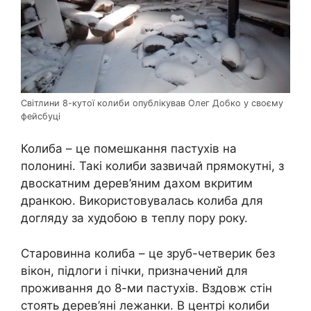
Світлини 8-кутої колиби опублікував Олег Добко у своєму
фейсбуці
Колиба – це помешкання пастухів на
полонині. Такі колиби зазвичай прямокутні, з
двоскатним дерев’яним дахом вкритим
дранкою. Використовувалась колиба для
догляду за худобою в теплу пору року.
Старовинна колиба – це зруб-четверик без
вікон, підлоги і пічки, призначений для
проживання до 8-ми пастухів. Вздовж стін
стоять дерев’яні лежанки. В центрі колиби