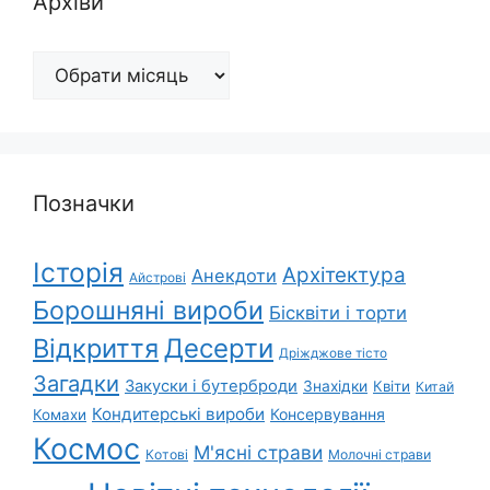
Архіви
Архіви
Позначки
Історія
Архітектура
Анекдоти
Айстрові
Борошняні вироби
Бісквіти і торти
Відкриття
Десерти
Дріжджове тісто
Загадки
Закуски і бутерброди
Знахідки
Квіти
Китай
Кондитерські вироби
Консервування
Комахи
Космос
М'ясні страви
Котові
Молочні страви