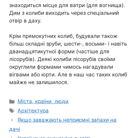
знаходиться місце для ватри (для вогнища).
Дим з колиби виходить через спеціальний
отвір в даху.
Крім прямокутних колиб, будували також
більш складні зруби, шести-, восьми- і навіть
дванадцятикутної форми (частіше для
лісорубів). Деякі колиби лісорубів своїми
округлили формами чимось нагадували
вігвами або юрти. Але в наш час таких колиб
майже не залишилося.
Категорії
Міста, країни, люди
Позначки
Архітектура
Якщо заважають неприємні запахи на
дачі