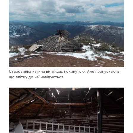
Старовинна хатина виглядає покинутою. Але припускають,
що влітку до неї навідуються.