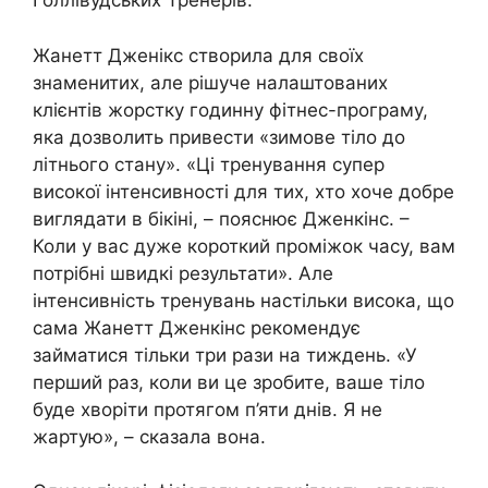
Голлівудських Тренерів.
Жанетт Дженікс створила для своїх
знаменитих, але рішуче налаштованих
клієнтів жорстку годинну фітнес-програму,
яка дозволить привести «зимове тіло до
літнього стану». «Ці тренування супер
високої інтенсивності для тих, хто хоче добре
виглядати в бікіні, – пояснює Дженкінс. –
Коли у вас дуже короткий проміжок часу, вам
потрібні швидкі результати». Але
інтенсивність тренувань настільки висока, що
сама Жанетт Дженкінс рекомендує
займатися тільки три рази на тиждень. «У
перший раз, коли ви це зробите, ваше тіло
буде хворіти протягом п’яти днів. Я не
жартую», – сказала вона.