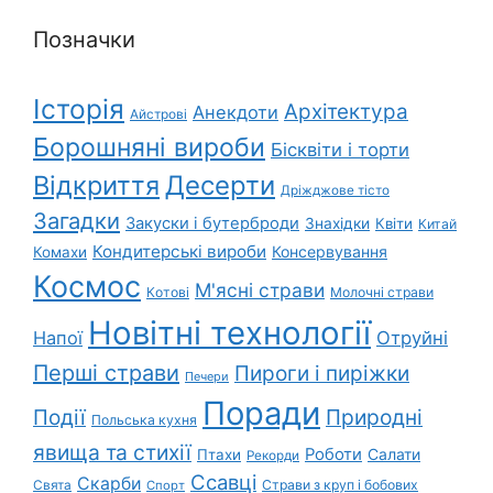
Позначки
Історія
Архітектура
Анекдоти
Айстрові
Борошняні вироби
Бісквіти і торти
Відкриття
Десерти
Дріжджове тісто
Загадки
Закуски і бутерброди
Знахідки
Квіти
Китай
Кондитерські вироби
Консервування
Комахи
Космос
М'ясні страви
Котові
Молочні страви
Новітні технології
Напої
Отруйні
Перші страви
Пироги і пиріжки
Печери
Поради
Природні
Події
Польська кухня
явища та стихії
Роботи
Салати
Птахи
Рекорди
Ссавці
Скарби
Свята
Страви з круп і бобових
Спорт