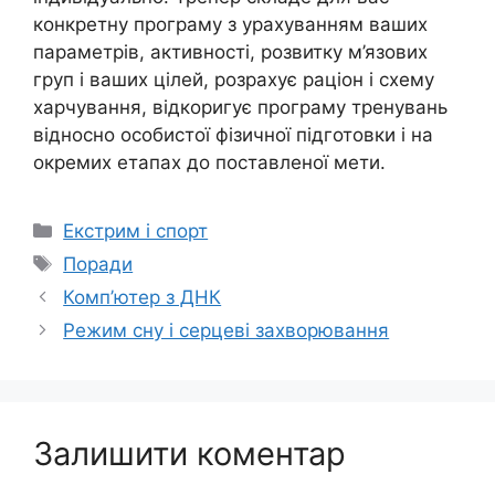
конкретну програму з урахуванням ваших
параметрів, активності, розвитку м’язових
груп і ваших цілей, розрахує раціон і схему
харчування, відкоригує програму тренувань
відносно особистої фізичної підготовки і на
окремих етапах до поставленої мети.
Категорії
Екстрим і спорт
Позначки
Поради
Комп’ютер з ДНК
Режим сну і серцеві захворювання
Залишити коментар