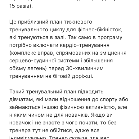
15 разів).
Це приблизний план тижневого
тренувального циклу для фітнес-бікіністок,
які тренуються в залі. Так само в програму
потрібно включати кардіо-тренування
(комплекс вправ, спрямованих на зміцнення
серцево-судинної системи і збільшення
об’єму легень) перед 30-хвилинним
тренуванням на біговій доріжці.
Такий тренувальний план підходить
дівчатам, які мали відношення до спорту або
займаються іншою фізичною активністю, але
ніяким чином не для новачків. Якщо ви
новачок і не знаєте з чого почати, то без
тренера тут не обійтися, адже все
індивідуально. Тренер складе для вас