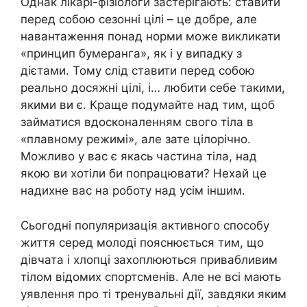
Однак лікарі-фізіологи застерігають: ставити
перед собою сезонні цілі – це добре, але
навантаження понад норми може викликати
«принцип бумеранга», як і у випадку з
дієтами. Тому слід ставити перед собою
реально досяжні цілі, і… любити себе такими,
якими ви є. Краще подумайте над тим, щоб
займатися вдосконаленням свого тіла в
«плавному режимі», але зате цілорічно.
Можливо у вас є якась частина тіла, над
якою ви хотіли би попрацювати? Нехай це
надихне вас на роботу над усім іншим.
Сьогодні популяризація активного способу
життя серед молоді пояснюється тим, що
дівчата і хлопці захоплюються привабливим
тілом відомих спортсменів. Але не всі мають
уявлення про ті тренувальні дії, завдяки яким