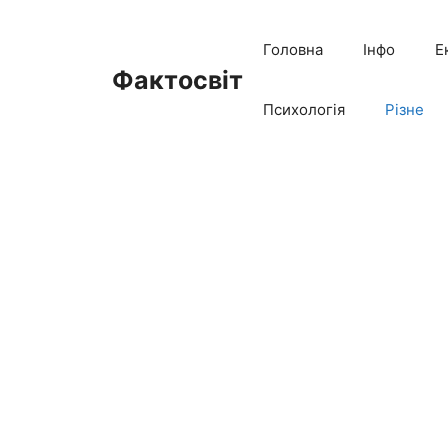
Перейти
до
Головна
Інфо
Е
вмісту
Фактосвіт
Психологія
Різне