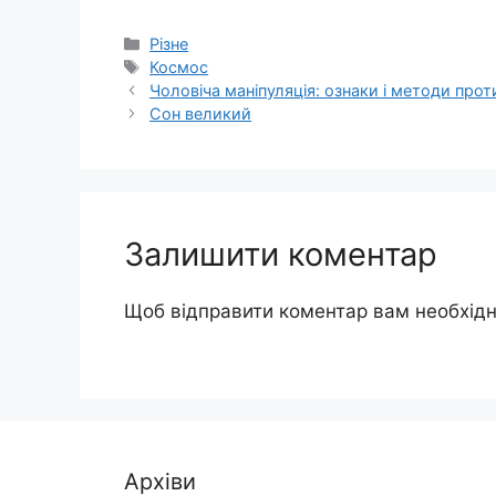
Категорії
Різне
Позначки
Космос
Чоловіча маніпуляція: ознаки і методи про
Сон великий
Залишити коментар
Щоб відправити коментар вам необхід
Архіви