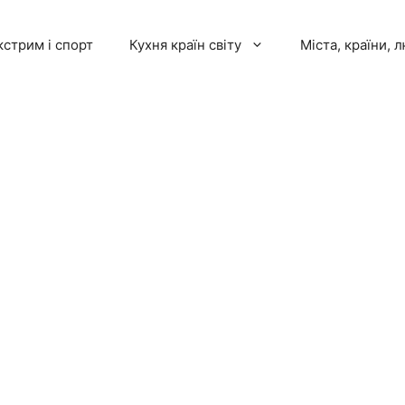
кстрим і спорт
Кухня країн світу
Міста, країни, 