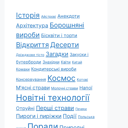
Історія
Анекдоти
Айстрові
Борошняні
Архітектура
вироби
Бісквіти і торти
Відкриття
Десерти
Загадки
Закуски і
Дріжджове тісто
бутерброди
Знахідки
Квіти
Китай
Кондитерські вироби
Комахи
Космос
Консервування
Котові
М'ясні страви
Напої
Молочні страви
Новітні технології
Перші страви
Отруйні
Печери
Пироги і пиріжки
Події
Польська
Поради
Природні