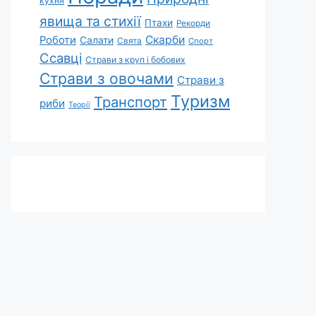
кухня
явища та стихії
Птахи
Рекорди
Скарби
Роботи
Салати
Свята
Спорт
Ссавці
Страви з круп і бобових
Страви з овочами
Страви з
Туризм
Транспорт
риби
Теорії