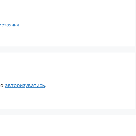
тистояння
но
авторизуватись
.