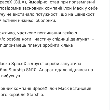
SpaceX (США), ймовірно, став при приземленні
 повідомив засновник компанії Ілон Маск у себе
уну не вистачало потужності, що на швидкості
 частини нижньої оболонки.
ожливо, часткове поглинання гелію з
/с розбив ноги і частину спідниці двигуна», –
підприємець планує зробити кілька
аска SpaceX з другої спроби запустила
ля Starship SN10. Апарат вдало піднявся на
і вибухнув.
новник компанії SpaceX Ілон Маск встановив
ого корабля Starship.