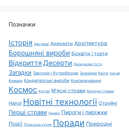
Позначки
Історія
Архітектура
Анекдоти
Айстрові
Борошняні вироби
Бісквіти і торти
Відкриття
Десерти
Дріжджове тісто
Загадки
Закуски і бутерброди
Знахідки
Квіти
Китай
Кондитерські вироби
Консервування
Комахи
Космос
М'ясні страви
Котові
Молочні страви
Новітні технології
Напої
Отруйні
Перші страви
Пироги і пиріжки
Печери
Поради
Події
Природні
Польська кухня