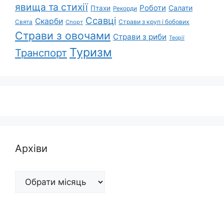
явища та стихії
Роботи
Салати
Птахи
Рекорди
Ссавці
Скарби
Свята
Страви з круп і бобових
Спорт
Страви з овочами
Страви з риби
Теорії
Туризм
Транспорт
Архіви
Архіви