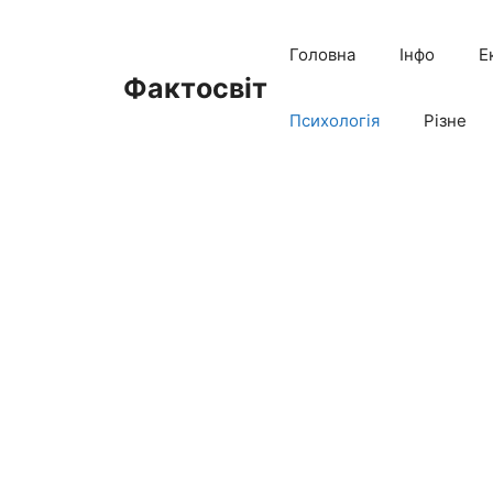
Перейти
до
Головна
Інфо
Е
вмісту
Фактосвіт
Психологія
Різне