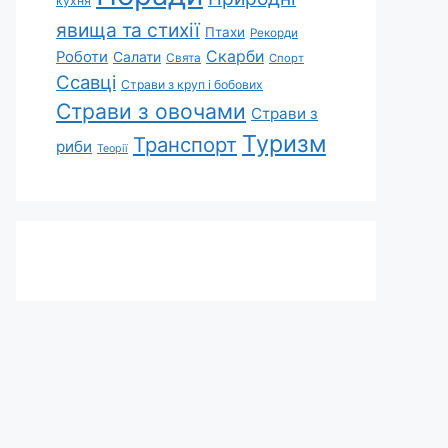
кухня
явища та стихії
Птахи
Рекорди
Скарби
Роботи
Салати
Свята
Спорт
Ссавці
Страви з круп і бобових
Страви з овочами
Страви з
Туризм
Транспорт
риби
Теорії