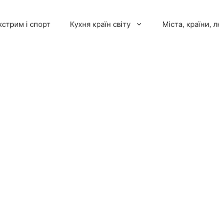
кстрим і спорт
Кухня країн світу
Міста, країни, 