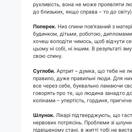
рухливість, вона не може проявляти люб
до близьких, якщо справа – то до світу)
Поперек.
Низ спини пов’язаний з матер
будинком, дітьми, роботою, дипломами…
хочеш володіти чимось, щоб відчути се
цьому ні собі, ні іншим. В результаті 
свою спину.
Суглоби.
Артрит – думка, що тебе не лю
правило, дуже правильні люди. Для них
все через себе, буквально ламаючи своє
говорять про те, що людина занадто д
колінами – упертість, гординя, пригніч
Шлунок.
Лікарі підтверджують, що гаст
нервових потрясінь. Проблеми зі шлунк
підвішеному стані, в житті тобі не вист