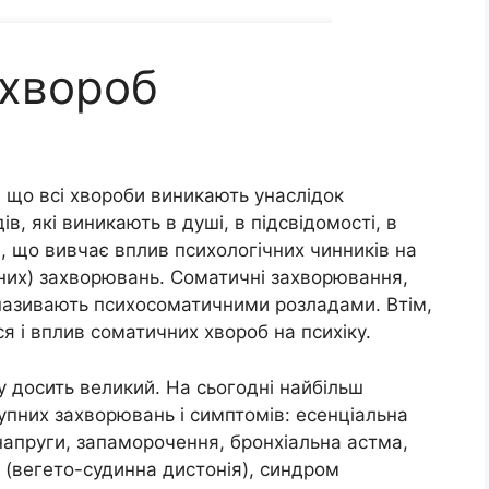
 хвороб
, що всі хвороби виникають унаслідок
в, які виникають в душі, в підсвідомості, в
, що вивчає вплив психологічних чинників на
сних) захворювань. Соматичні захворювання,
називають психосоматичними розладами. Втім,
 і вплив соматичних хвороб на психіку.
 досить великий. На сьогодні найбільш
упних захворювань і симптомів: есенціальна
 напруги, запаморочення, бронхіальна астма,
к (вегето-судинна дистонія), синдром