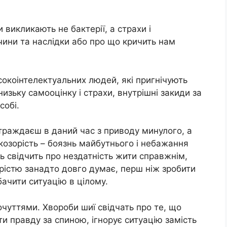
викликають не бактерії, а страхи і
ичини та наслідки або про що кричить нам
сокоінтелектуальних людей, які пригнічують
низьку самооцінку і страхи, внутрішні закиди за
собі.
траждаєш в даний час з приводу минулого, а
озорість – боязнь майбутнього і небажання
ь свідчить про нездатність жити справжнім,
рістю занадто довго думає, перш ніж зробити
бачити ситуацію в цілому.
очуттями. Хвороби шиї свідчать про те, що
и правду за спиною, ігнорує ситуацію замість