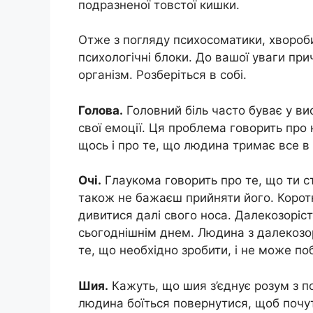
подразненої товстої кишки.
Отже з погляду психосоматики, хвороби 
психологічні блоки. До вашої уваги пр
організм. Розберіться в собі.
Голова.
Головний біль часто буває у ви
свої емоції. Ця проблема говорить про 
щось і про те, що людина тримає все в 
Очі.
Глаукома говорить про те, що ти с
також не бажаєш прийняти його. Коротк
дивитися далі свого носа. Далекозоріст
сьогоднішнім днем. Людина з далекозо
те, що необхідно зробити, і не може по
Шия.
Кажуть, що шия з’єднує розум з п
людина боїться повернутися, щоб почут