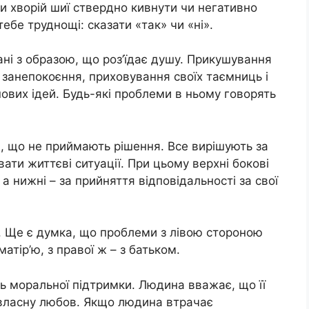
ри хворій шиї ствердно кивнути чи негативно
ебе труднощі: сказати «так» чи «ні».
ні з образою, що роз’їдає душу. Прикушування
– занепокоєння, приховування своїх таємниць і
нових ідей. Будь-які проблеми в ньому говорять
, що не приймають рішення. Все вирішують за
вати життєві ситуації. При цьому верхні бокові
а нижні – за прийняття відповідальності за свої
е. Ще є думка, що проблеми з лівою стороною
матір’ю, з правої ж – з батьком.
ь моральної підтримки. Людина вважає, що її
 власну любов. Якщо людина втрачає