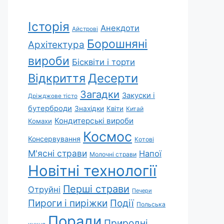
Історія
Анекдоти
Айстрові
Борошняні
Архітектура
вироби
Бісквіти і торти
Відкриття
Десерти
Загадки
Закуски і
Дріжджове тісто
бутерброди
Знахідки
Квіти
Китай
Кондитерські вироби
Комахи
Космос
Консервування
Котові
М'ясні страви
Напої
Молочні страви
Новітні технології
Перші страви
Отруйні
Печери
Пироги і пиріжки
Події
Польська
Поради
Природні