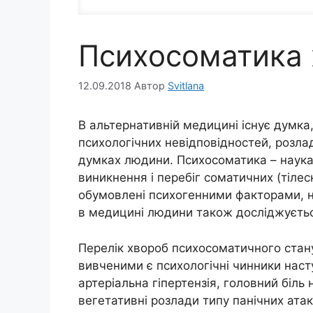
Психосоматика
12.09.2018
Автор
Svitlana
В альтернативній медицині існує думка
психологічних невідповідностей, розладі
думках людини. Психосоматика – наука
виникнення і перебіг соматичних (тіле
обумовлені психогенними факторами, 
в медицині людини також досліджується
Перелік хвороб психосоматичного стану
вивченими є психологічні чинники наст
артеріальна гіпертензія, головний біль
вегетативні розлади типу панічних ата