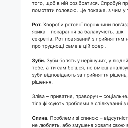
того, щоб в ній розібратися. Спробуй п
помотати головою. Це покаже, з чим у т
Рот.
Хвороби ротової порожнини пов’яза
язика – покарання за балакучість, щік 
секретів. Рот пов’язаний з прийняттям 
про труднощі саме в цій сфері.
Зуби.
Зуби болять у нерішучих, у людей
тебе, а ти сам боїшся, не вмієш аналізу
зуби відповідають за прийняття рішень, 
рішення.
Зліва – приватне, праворуч – соціальн
тіла фіксують проблеми в спілкуванні з 
Спина.
Проблеми зі спиною – відсутніст
не люблять, або змушена ховати свою