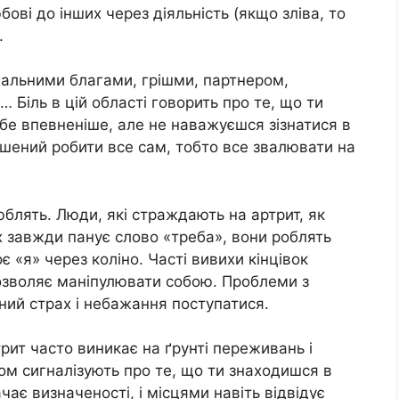
ові до інших через діяльність (якщо зліва, то
.
іальними благами, грішми, партнером,
 Біль в цій області говорить про те, що ти
бе впевненіше, але не наважуєшся зізнатися в
змушений робити все сам, тобто все звалювати на
блять. Люди, які страждають на артрит, як
 завжди панує слово «треба», вони роблять
 «я» через коліно. Часті вивихи кінцівок
озволяє маніпулювати собою. Проблеми з
ений страх і небажання поступатися.
рит часто виникає на ґрунті переживань і
ом сигналізують про те, що ти знаходишся в
ачає визначеності, і місцями навіть відвідує