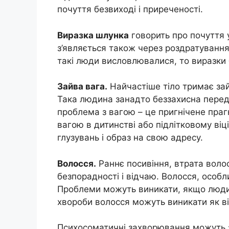
почуття безвиході і приреченості.
Виразка шлунка
говорить про почуття у
з’являється також через роздратування,
такі люди висловлювалися, то виразки б
Зайва вага.
Найчастіше тіло тримає зай
Така людина занадто беззахисна перед 
проблема з вагою – це пригнічене праг
вагою в дитинстві або підлітковому ві
глузувань і образ на свою адресу.
Волосся.
Раннє посивіння, втрата волос
безпорадності і відчаю. Волосся, особли
Проблеми можуть виникати, якщо людина 
хвороби волосся можуть виникати як ві
Психосоматичні захворювання можуть з’