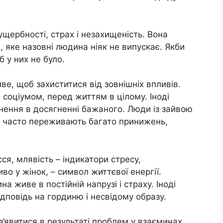
щербності, страх і незахищеність. Вона
 яке назовні людина ніяк не випускає. Якби
 у них не було.
ве, щоб захиститися від зовнішніх впливів.
соціумом, перед життям в цілому. Іноді
нення в досягненні бажаного. Люди із зайвою
ці часто переживають багато принижень,
ся, млявість – індикатори стресу,
во у жінок, – символ життєвої енергії.
живе в постійній напрузі і страху. Іноді
дповідь на гординю і несвідому образу.
явитися в результаті проблем у взаєминах,