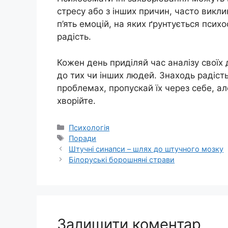
стресу або з інших причин, часто викл
п’ять емоцій, на яких ґрунтується психо
радість.
Кожен день приділяй час аналізу своїх 
до тих чи інших людей. Знаходь радіст
проблемах, пропускай їх через себе, ал
хворійте.
Категорії
Психологія
Позначки
Поради
Штучні синапси – шлях до штучного мозку
Білоруські борошняні страви
Залишити коментар