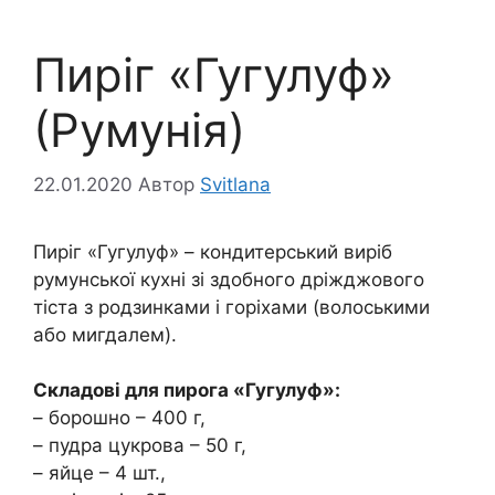
Пиріг «Гугулуф»
(Румунія)
22.01.2020
Автор
Svitlana
Пиріг «Гугулуф» – кондитерський виріб
румунської кухні зі здобного дріжджового
тіста з родзинками і горіхами (волоськими
або мигдалем).
Складові для пирога «Гугулуф»:
– борошно – 400 г,
– пудра цукрова – 50 г,
– яйце – 4 шт.,