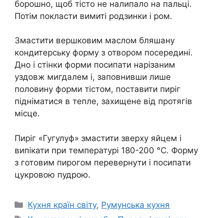
борошно, щоб тісто не налипало на пальці.
Потім покласти вимиті родзинки і ром.
Змастити вершковим маслом бляшану
кондитерську форму з отвором посередині.
Дно і стінки форми посипати нарізаним
уздовж мигдалем і, заповнивши лише
половину форми тістом, поставити пиріг
підніматися в тепле, захищене від протягів
місце.
Пиріг «Гугулуф» змастити зверху яйцем і
випікати при температурі 180-200 °C. Форму
з готовим пирогом перевернути і посипати
цукровою пудрою.
Категорії
Кухня країн світу
,
Румунська кухня
Позначки