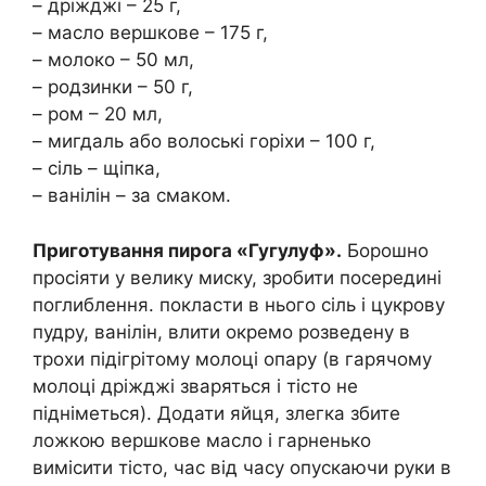
– дріжджі – 25 г,
– масло вершкове – 175 г,
– молоко – 50 мл,
– родзинки – 50 г,
– ром – 20 мл,
– мигдаль або волоські горіхи – 100 г,
– сіль – щіпка,
– ванілін – за смаком.
Приготування пирога «Гугулуф».
Борошно
просіяти у велику миску, зробити посередині
поглиблення. покласти в нього сіль і цукрову
пудру, ванілін, влити окремо розведену в
трохи підігрітому молоці опару (в гарячому
молоці дріжджі зваряться і тісто не
підніметься). Додати яйця, злегка збите
ложкою вершкове масло і гарненько
вимісити тісто, час від часу опускаючи руки в