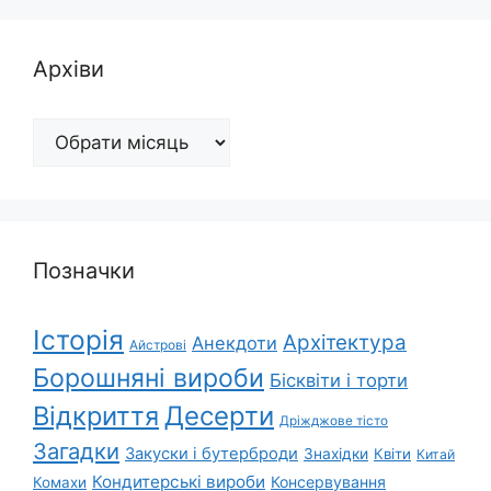
Архіви
Архіви
Позначки
Історія
Архітектура
Анекдоти
Айстрові
Борошняні вироби
Бісквіти і торти
Відкриття
Десерти
Дріжджове тісто
Загадки
Закуски і бутерброди
Знахідки
Квіти
Китай
Кондитерські вироби
Консервування
Комахи