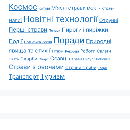
Космос
М'ясні страви
Котові
Молочні страви
Новітні технології
Напої
Отруйні
Перші страви
Пироги і пиріжки
Печери
Поради
Природні
Події
Польська кухня
явища та стихії
Роботи
Салати
Птахи
Рекорди
Ссавці
Скарби
Свята
Страви з круп і бобових
Спорт
Страви з овочами
Страви з риби
Теорії
Туризм
Транспорт