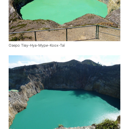
Озеро Тіву-Нуа-Мури-Коох-Таї