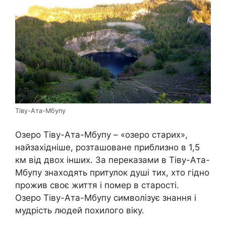
Тіву-Ата-Мбупу
Озеро Тіву-Ата-Мбупу – «озеро старих»,
найзахідніше, розташоване приблизно в 1,5
км від двох інших. За переказами в Тіву-Ата-
Мбупу знаходять притулок душі тих, хто гідно
прожив своє життя і помер в старості.
Озеро Тіву-Ата-Мбупу символізує знання і
мудрість людей похилого віку.