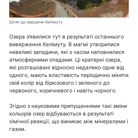
Шлях до вершини Келімуту
Озера з’явилися тут в результаті останнього
виверження Келімуту. В магмі утворилися
невеликі западини, які з часом наповнилися
атмосферними опадами. Ці кратерні озера,
які розташовані відносно недалеко одне від
одного, мають властивість періодично міняти
свій колір від бірюзового і зеленого до
червоного, коричневого і навіть чорного.
Згідно з науковими припущеннями такі зміни
кольорів озер відбуваються в результаті
хімічної реакції, що виникає між мінералами і
газом.