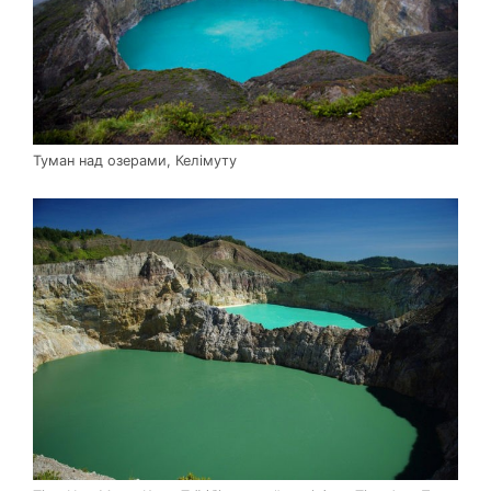
Туман над озерами, Келімуту