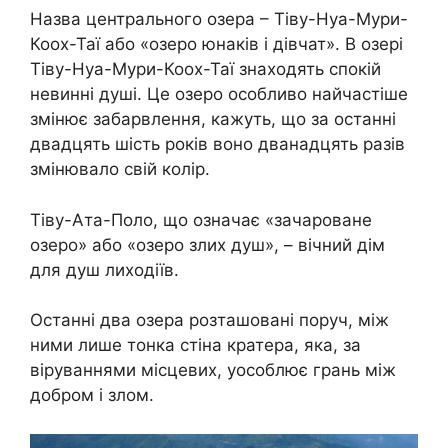
Назва центрального озера – Тіву-Нуа-Мури-
Коох-Таї або «озеро юнаків і дівчат». В озері
Тіву-Нуа-Мури-Коох-Таї знаходять спокій
невинні душі. Це озеро особливо найчастіше
змінює забарвлення, кажуть, що за останні
двадцять шість років воно дванадцять разів
змінювало свій колір.
Тіву-Ата-Поло, що означає «зачароване
озеро» або «озеро злих душ», – вічний дім
для душ лиходіїв.
Останні два озера розташовані поруч, між
ними лише тонка стіна кратера, яка, за
віруваннями місцевих, уособлює грань між
добром і злом.