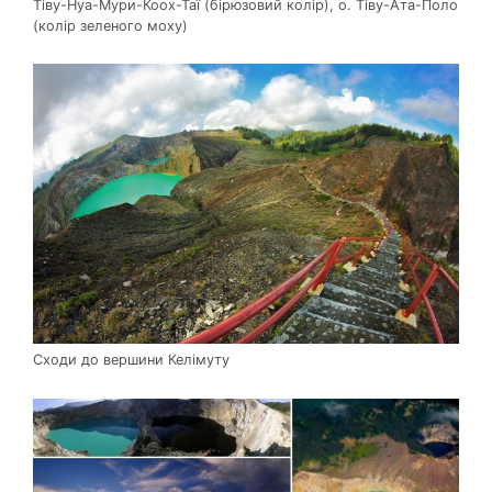
Тіву-Нуа-Мури-Коох-Таї (бірюзовий колір), о. Тіву-Ата-Поло
(колір зеленого моху)
Сходи до вершини Келімуту