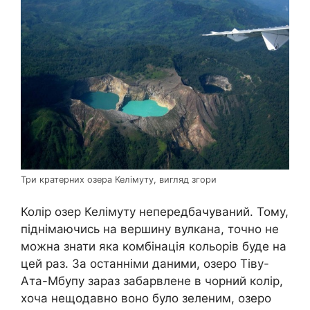
Три кратерних озера Келімуту, вигляд згори
Колір озер Келімуту непередбачуваний. Тому,
піднімаючись на вершину вулкана, точно не
можна знати яка комбінація кольорів буде на
цей раз. За останніми даними, озеро Тіву-
Ата-Мбупу зараз забарвлене в чорний колір,
хоча нещодавно воно було зеленим, озеро