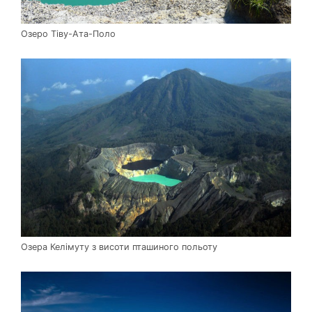
Озеро Тіву-Ата-Поло
Озера Келімуту з висоти пташиного польоту