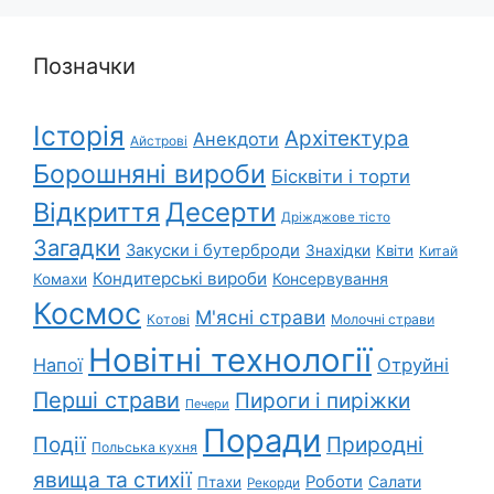
Позначки
Історія
Архітектура
Анекдоти
Айстрові
Борошняні вироби
Бісквіти і торти
Відкриття
Десерти
Дріжджове тісто
Загадки
Закуски і бутерброди
Знахідки
Квіти
Китай
Кондитерські вироби
Консервування
Комахи
Космос
М'ясні страви
Котові
Молочні страви
Новітні технології
Напої
Отруйні
Перші страви
Пироги і пиріжки
Печери
Поради
Природні
Події
Польська кухня
явища та стихії
Роботи
Салати
Птахи
Рекорди