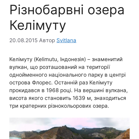
Різнобарвні озера
Келімуту
20.08.2015
Автор
Svitlana
Келімуту (Kelimutu, Індонезія) – знаменитий
вулкан, що розташований на території
однойменного національного парку в центрі
острова Флорес. Останній раз Келімуту
прокидався в 1968 році. На вершині вулкана,
висота якого становить 1639 м, знаходиться
три кратерних різнокольорових озера.