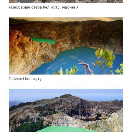
Різнобарвні озера Келімуту, Індонезія
Пейзажі Келімуту