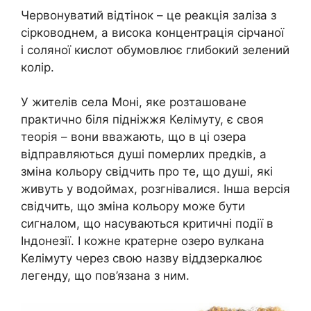
Червонуватий відтінок – це реакція заліза з
сірководнем, а висока концентрація сірчаної
і соляної кислот обумовлює глибокий зелений
колір.
У жителів села Моні, яке розташоване
практично біля підніжжя Келімуту, є своя
теорія – вони вважають, що в ці озера
відправляються душі померлих предків, а
зміна кольору свідчить про те, що душі, які
живуть у водоймах, розгнівалися. Інша версія
свідчить, що зміна кольору може бути
сигналом, що насуваються критичні події в
Індонезії. І кожне кратерне озеро вулкана
Келімуту через свою назву віддзеркалює
легенду, що пов’язана з ним.