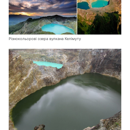
Різнокольорові озера вулкана Келімуту