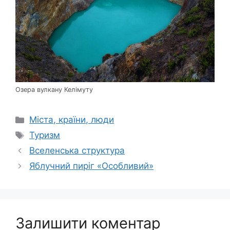
Озера вулкану Келімуту
Категорії
Міста, країни, люди
Позначки
Туризм
Вселенська структура
Яблучний пиріг «Особливий»
Залишити коментар