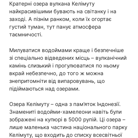
Кратерні озера вулкана Келімуту
найкрасивішими бувають на світанку і на
заході. А пізнім ранком, коли їх огортає
густий туман, тут панує атмосфера
таємничості.
Милуватися водоймами краще і безпечніше
зі спеціально відведених місць – вулканічний
камінь слизький і прогулюватися по ньому
вкрай небезпечно, до того ж можна
знепритомніти від випаровувань, що
підіймаються над озерами.
Озера Келімуту – одна з пам’яток Індонезії.
Знамениті водойми-хамелеони навіть були
зображені на купюрі в 5000 рупій. Ці озера –
лише маленька частина національного парку
Келімуту, що входить до списку всесвітньої