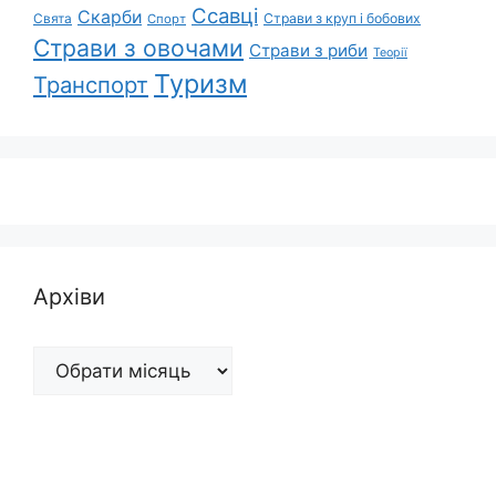
Ссавці
Скарби
Свята
Страви з круп і бобових
Спорт
Страви з овочами
Страви з риби
Теорії
Туризм
Транспорт
Архіви
Архіви