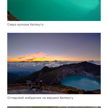
Озера вулкана Келімуту
Оглядовий майданчик на вершині Келімуту