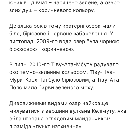
юнаків і дівчат – насичено зелене, а озеро
злих душ – коричневого кольору.
Декілька років тому кратерні озера мали
біле, бірюзове і червоне забарвлення. У
листопаді 2009-го вода озер була чорною,
бірюзовою і коричневою.
В липні 2010-го Тіву-Ата-Мбупу радувало
око темно-зеленим кольором, Тіву-Нуа-
Мури-Коох-Таї було бірюзовим, а Тіву-Ата-
Поло мало барви зеленого моху.
Дивовижними видами озер найкраще
милуватися з вершини вулкана Келімуту, яка
облаштована оглядовим майданчиком –
піраміда «пункт натхнення».