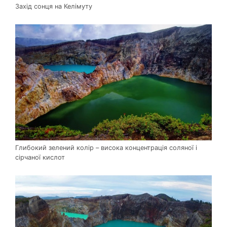
Захід сонця на Келімуту
Глибокий зелений колір – висока концентрація соляної і
сірчаної кислот