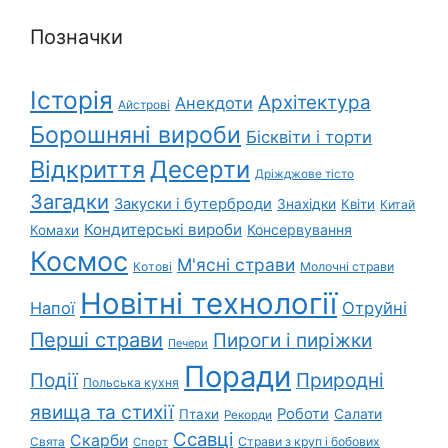
Позначки
Історія
Архітектура
Анекдоти
Айстрові
Борошняні вироби
Бісквіти і торти
Відкриття
Десерти
Дріжджове тісто
Загадки
Закуски і бутерброди
Знахідки
Квіти
Китай
Кондитерські вироби
Консервування
Комахи
Космос
М'ясні страви
Котові
Молочні страви
Новітні технології
Напої
Отруйні
Перші страви
Пироги і пиріжки
Печери
Поради
Природні
Події
Польська кухня
явища та стихії
Роботи
Салати
Птахи
Рекорди
Ссавці
Скарби
Свята
Страви з круп і бобових
Спорт