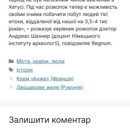
Хатусі. Під час розкопок тепер є можливість
своїми очима побачити побут людей тієї
епохи, віддаленої від нашої на 3,5-4 тис
років», – розказує керівник розкопок доктор
Андреас Шахнер (доцент Німецького
інституту археології), повідомляє Regnum.
Категорії
Міста, країни, люди
Позначки
Історія
Крем «Анже» (Франція)
Двошарове желе (Румунія)
Залишити коментар