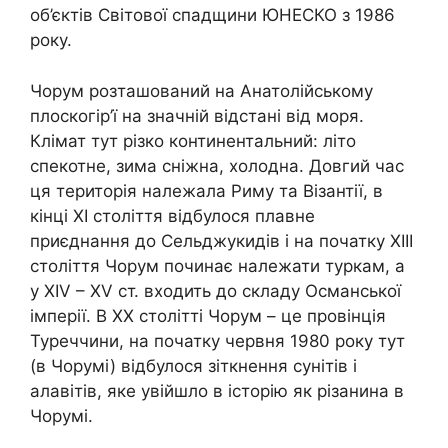
об’єктів Світової спадщини ЮНЕСКО з 1986
року.
Чорум розташований на Анатолійському
плоскогір’ї на значній відстані від моря.
Клімат тут різко континентальний: літо
спекотне, зима сніжна, холодна. Довгий час
ця територія належала Риму та Візантії, в
кінці XI століття відбулося плавне
приєднання до Сельджукидів і на початку XIII
століття Чорум починає належати туркам, а
у XIV – XV ст. входить до складу Османської
імперії. В XX столітті Чорум – це провінція
Туреччини, на початку червня 1980 року тут
(в Чорумі) відбулося зіткнення сунітів і
алавітів, яке увійшло в історію як різанина в
Чорумі.