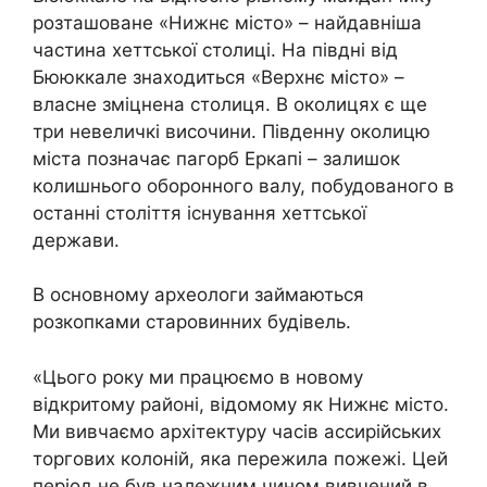
розташоване «Нижнє місто» – найдавніша
частина хеттської столиці. На півдні від
Бююккале знаходиться «Верхнє місто» –
власне зміцнена столиця. В околицях є ще
три невеличкі височини. Південну околицю
міста позначає пагорб Еркапі – залишок
колишнього оборонного валу, побудованого в
останні століття існування хеттської
держави.
В основному археологи займаються
розкопками старовинних будівель.
«Цього року ми працюємо в новому
відкритому районі, відомому як Нижнє місто.
Ми вивчаємо архітектуру часів ассирійських
торгових колоній, яка пережила пожежі. Цей
період не був належним чином вивчений в