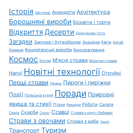
Історія
Архітектура
Анекдоти
Айстрові
Борошняні вироби
Бісквіти і торти
Відкриття
Десерти
Дріжджове тісто
Загадки
Закуски і бутерброди
Знахідки
Квіти
Китай
Кондитерські вироби
Консервування
Комахи
Космос
М'ясні страви
Котові
Молочні страви
Новітні технології
Напої
Отруйні
Перші страви
Пироги і пиріжки
Печери
Поради
Природні
Події
Польська кухня
явища та стихії
Роботи
Салати
Птахи
Рекорди
Ссавці
Скарби
Свята
Страви з круп і бобових
Спорт
Страви з овочами
Страви з риби
Теорії
Туризм
Транспорт