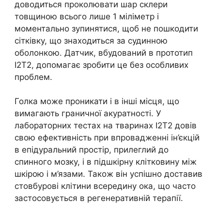
доводиться проколювати шар склери
товщиною всього лише 1 міліметр і
моментально зупинятися, щоб не пошкодити
сітківку, що знаходиться за судинною
оболонкою. Датчик, вбудований в прототип
I2T2, допомагає зробити це без особливих
проблем.
Голка може проникати і в інші місця, що
вимагають граничної акуратності. У
лабораторних тестах на тваринах I2T2 довів
свою ефективність при впровадженні ін’єкцій
в епідуральний простір, прилеглий до
спинного мозку, і в підшкірну клітковину між
шкірою і м’язами. Також він успішно доставив
стовбурові клітини всередину ока, що часто
застосовується в регенеративній терапії.