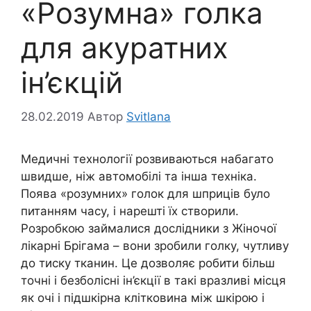
«Розумна» голка
для акуратних
ін’єкцій
28.02.2019
Автор
Svitlana
Медичні технології розвиваються набагато
швидше, ніж автомобілі та інша техніка.
Поява «розумних» голок для шприців було
питанням часу, і нарешті їх створили.
Розробкою займалися дослідники з Жіночої
лікарні Брігама – вони зробили голку, чутливу
до тиску тканин. Це дозволяє робити більш
точні і безболісні ін’єкції в такі вразливі місця
як очі і підшкірна клітковина між шкірою і