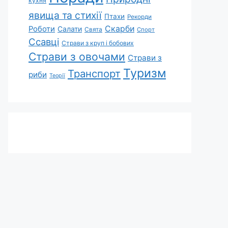
кухня
явища та стихії
Птахи
Рекорди
Скарби
Роботи
Салати
Свята
Спорт
Ссавці
Страви з круп і бобових
Страви з овочами
Страви з
Туризм
Транспорт
риби
Теорії