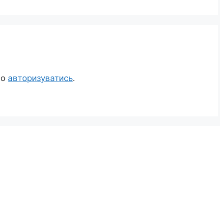
но
авторизуватись
.