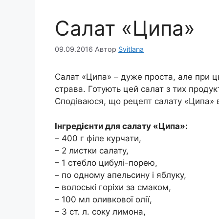
Салат «Ципа»
09.09.2016
Автор
Svitlana
Салат «Ципа» – дуже проста, але при ц
страва. Готують цей салат з тих продук
Сподіваюся, що рецепт салату «Ципа» 
Інгредієнти для салату «Ципа»:
– 400 г філе курчати,
– 2 листки салату,
– 1 стебло цибулі-порею,
– по одному апельсину і яблуку,
– волоські горіхи за смаком,
– 100 мл оливкової олії,
– 3 ст. л. соку лимона,