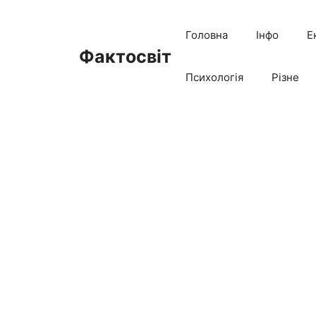
Перейти
до
Головна
Інфо
Е
вмісту
Фактосвіт
Психологія
Різне