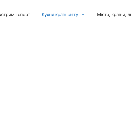
кстрим і спорт
Кухня країн світу
Міста, країни, 