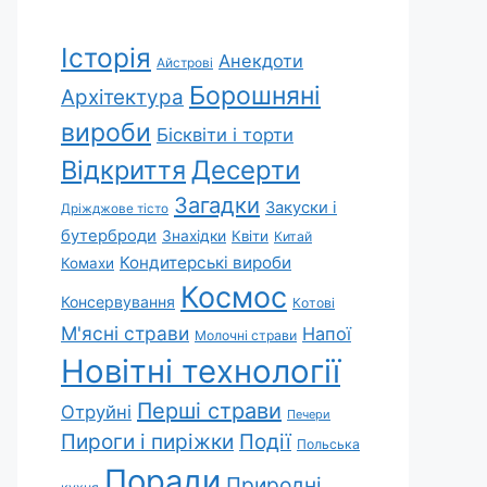
Історія
Анекдоти
Айстрові
Борошняні
Архітектура
вироби
Бісквіти і торти
Відкриття
Десерти
Загадки
Закуски і
Дріжджове тісто
бутерброди
Знахідки
Квіти
Китай
Кондитерські вироби
Комахи
Космос
Консервування
Котові
М'ясні страви
Напої
Молочні страви
Новітні технології
Перші страви
Отруйні
Печери
Пироги і пиріжки
Події
Польська
Поради
Природні