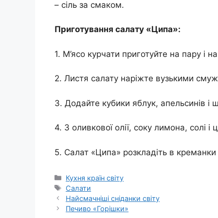
– сіль за смаком.
Приготування салату «Ципа»:
1. М’ясо курчати приготуйте на пару і 
2. Листя салату наріжте вузькими смуж
3. Додайте кубики яблук, апельсинів і 
4. З оливкової олії, соку лимона, солі і
5. Салат «Ципа» розкладіть в креманки 
Категорії
Кухня країн світу
Позначки
Салати
Найсмачніші сніданки світу
Печиво «Горішки»