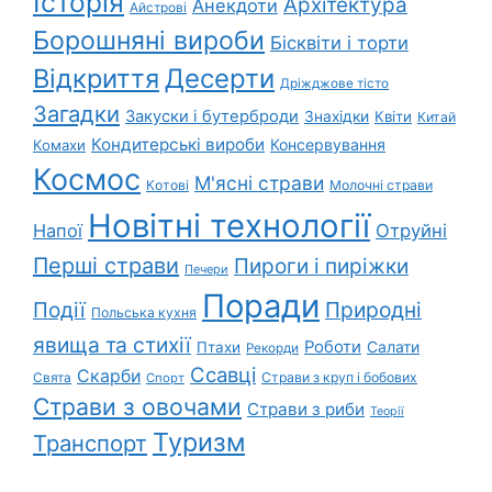
Історія
Архітектура
Анекдоти
Айстрові
Борошняні вироби
Бісквіти і торти
Відкриття
Десерти
Дріжджове тісто
Загадки
Закуски і бутерброди
Знахідки
Квіти
Китай
Кондитерські вироби
Консервування
Комахи
Космос
М'ясні страви
Котові
Молочні страви
Новітні технології
Напої
Отруйні
Перші страви
Пироги і пиріжки
Печери
Поради
Природні
Події
Польська кухня
явища та стихії
Роботи
Салати
Птахи
Рекорди
Ссавці
Скарби
Свята
Страви з круп і бобових
Спорт
Страви з овочами
Страви з риби
Теорії
Туризм
Транспорт