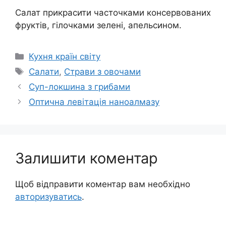
Салат прикрасити часточками консервованих
фруктів, гілочками зелені, апельсином.
Категорії
Кухня країн світу
Позначки
Салати
,
Страви з овочами
Суп-локшина з грибами
Оптична левітація наноалмазу
Залишити коментар
Щоб відправити коментар вам необхідно
авторизуватись
.