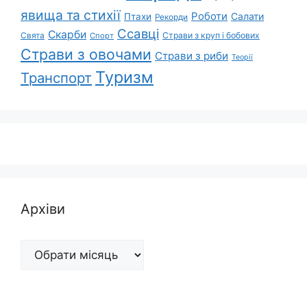
явища та стихії
Роботи
Салати
Птахи
Рекорди
Ссавці
Скарби
Свята
Страви з круп і бобових
Спорт
Страви з овочами
Страви з риби
Теорії
Туризм
Транспорт
Архіви
Архіви