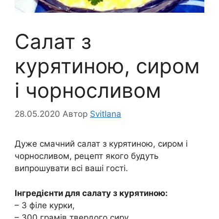
Cалат з
курятиною, сиром
і чорносливом
28.05.2020
Автор
Svitlana
Дуже смачний салат з курятиною, сиром і
чорносливом, рецепт якого будуть
випрошувати всі ваші гості.
Інгредієнти для салату з курятиною:
– 3 філе курки,
– 300 грамів твердого сиру,