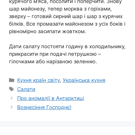
курячого м’яса, посолити і поперчити. Знову
шар майонезу, тепер морква з горіхами,
зверху – готовий сирний шар і шар з курячих
білків. Все промазати майонезом з усіх боків і
рівномірно засипати жовтком.
Дати салату постояти годину в холодильнику,
прикрасити при подачі петрушкою –
гілочками або нарізаною зеленню.
Категорії
Кухня країн світу
,
Українська кухня
Позначки
Салати
Про аномалії в Антарктиці
Вознесіння Господнє!