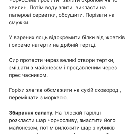
хвилин. Потім воду злити, викласти на
паперові серветки, обсушити. Порізати на
смужки.
У варених яєць відокремити білки від жовтків
і окремо натерти на дрібній тертці.
Сир протерти через великі отвори тертки,
змішати з майонезом і продавленим через
прес часником.
Горіхи злегка обсмажити на сухій сковороді,
перемішати з морквою.
Збирання салату.
На плоскій тарілці
розкласти шар чорносливу, змастити його
майонезом, потім виложити шар з кубиків