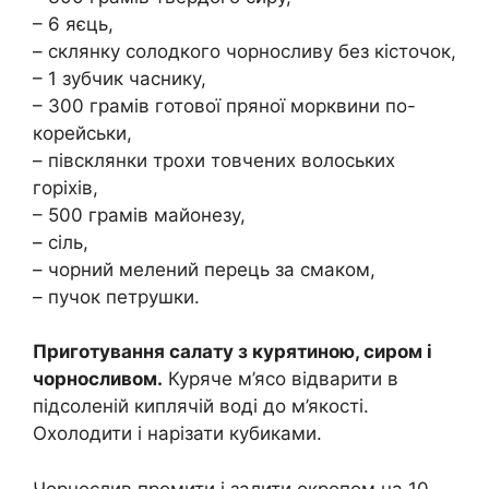
– 6 яєць,
– склянку солодкого чорносливу без кісточок,
– 1 зубчик часнику,
– 300 грамів готової пряної морквини по-
корейськи,
– півсклянки трохи товчених волоських
горіхів,
– 500 грамів майонезу,
– сіль,
– чорний мелений перець за смаком,
– пучок петрушки.
Приготування салату з курятиною, сиром і
чорносливом.
Куряче м’ясо відварити в
підсоленій киплячій воді до м’якості.
Охолодити і нарізати кубиками.
Чорнослив промити і залити окропом на 10