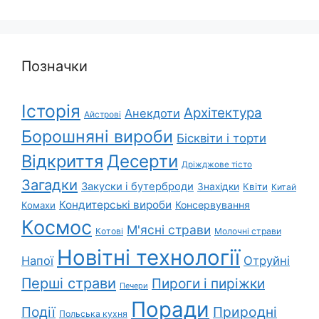
Позначки
Історія
Архітектура
Анекдоти
Айстрові
Борошняні вироби
Бісквіти і торти
Відкриття
Десерти
Дріжджове тісто
Загадки
Закуски і бутерброди
Знахідки
Квіти
Китай
Кондитерські вироби
Консервування
Комахи
Космос
М'ясні страви
Котові
Молочні страви
Новітні технології
Напої
Отруйні
Перші страви
Пироги і пиріжки
Печери
Поради
Події
Природні
Польська кухня