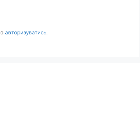
но
авторизуватись
.