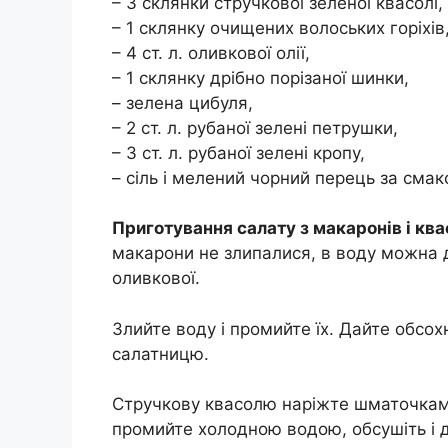
– 3 склянки стручкової зеленої квасолі,
– 1 склянку очищених волоських горіхів
– 4 ст. л. оливкової олії,
– 1 склянку дрібно порізаної шинки,
– зелена цибуля,
– 2 ст. л. рубаної зелені петрушки,
– 3 ст. л. рубаної зелені кропу,
– сіль і мелений чорний перець за смак
Приготування салату з макаронів і ква
макарони не злипалися, в воду можна д
оливкової.
Злийте воду і промийте їх. Дайте обсо
салатницю.
Стручкову квасолю наріжте шматочками
промийте холодною водою, обсушіть і 