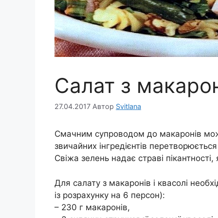
Салат з макарон
27.04.2017
Автор
Svitlana
Смачним супроводом до макаронів мож
звичайних інгредієнтів перетворюється 
Свіжа зелень надає страві пікантності,
Для салату з макаронів і квасолі необх
із розрахунку на 6 персон):
– 230 г макаронів,