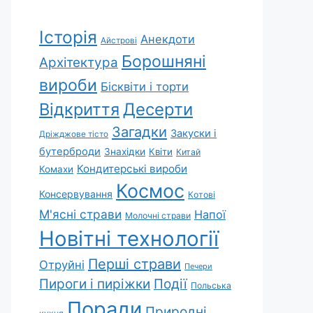
Історія
Анекдоти
Айстрові
Борошняні
Архітектура
вироби
Бісквіти і торти
Відкриття
Десерти
Загадки
Закуски і
Дріжджове тісто
бутерброди
Знахідки
Квіти
Китай
Кондитерські вироби
Комахи
Космос
Консервування
Котові
М'ясні страви
Напої
Молочні страви
Новітні технології
Перші страви
Отруйні
Печери
Пироги і пиріжки
Події
Польська
Поради
Природні