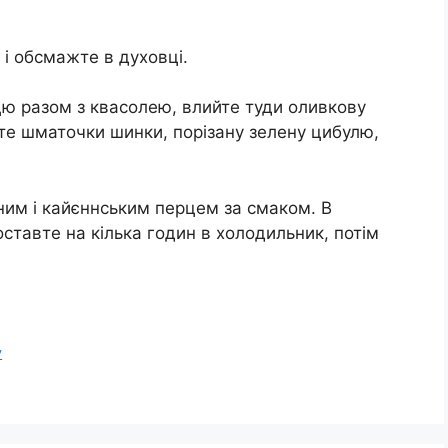
 і обсмажте в духовці.
цю разом з квасолею, влийте туди оливкову
те шматочки шинки, порізану зелену цибулю,
ним і кайєннським перцем за смаком. В
ставте на кілька годин в холодильник, потім
у