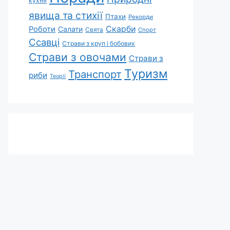
кухня
явища та стихії
Птахи
Рекорди
Скарби
Роботи
Салати
Свята
Спорт
Ссавці
Страви з круп і бобових
Страви з овочами
Страви з
Туризм
Транспорт
риби
Теорії