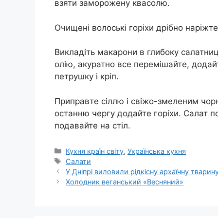
взяти заморожену квасолю.
Очищені волоські горіхи дрібно наріжте
Викладіть макарони в глибоку салатни
олію, акуратно все перемішайте, додай
петрушку і кріп.
Приправте сіллю і свіжо-змеленим чор
останню чергу додайте горіхи. Салат по
подавайте на стіл.
Категорії
Кухня країн світу
,
Українська кухня
Позначки
Салати
У Дніпрі виловили рідкісну архаїчну тварин
Холодник веганський «Весняний»