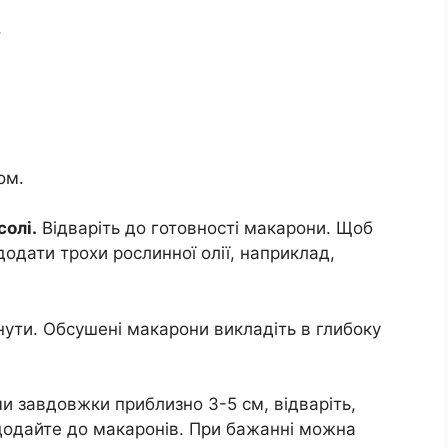
,
ом.
солі.
Відваріть до готовності макарони. Щоб
одати трохи рослинної олії, наприклад,
хнути. Обсушені макарони викладіть в глибоку
 завдовжки приблизно 3-5 см, відваріть,
додайте до макаронів. При бажанні можна