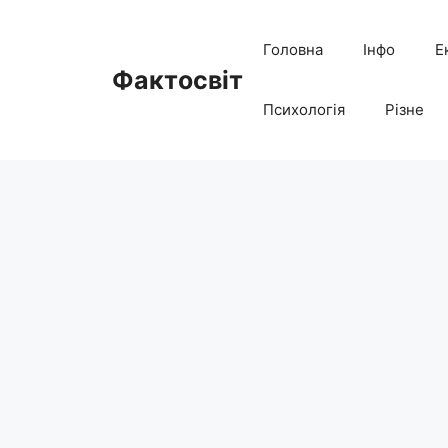
Перейти
до
Головна
Інфо
Е
вмісту
Фактосвіт
Психологія
Різне