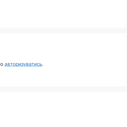
но
авторизуватись
.