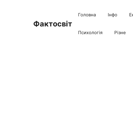
Перейти
до
Головна
Інфо
Е
вмісту
Фактосвіт
Психологія
Різне