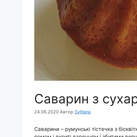
Саварин з сухар
24.06.2020
Автор
Svitlana
Саварини – румунські тістечка з бісквіт
ромом і вкриті варенням і збитими вер