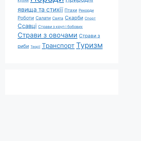
кухня
явища та стихії
Птахи
Рекорди
Скарби
Роботи
Салати
Свята
Спорт
Ссавці
Страви з круп і бобових
Страви з овочами
Страви з
Туризм
Транспорт
риби
Теорії