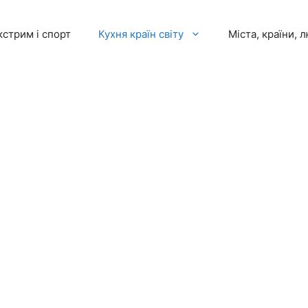
кстрим і спорт
Кухня країн світу
Міста, країни, 