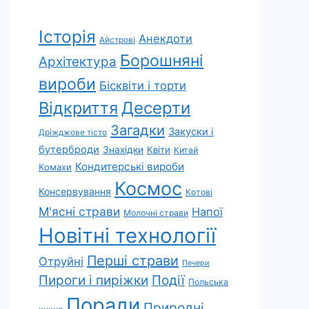
Історія
Анекдоти
Айстрові
Борошняні
Архітектура
вироби
Бісквіти і торти
Відкриття
Десерти
Загадки
Закуски і
Дріжджове тісто
бутерброди
Знахідки
Квіти
Китай
Кондитерські вироби
Комахи
Космос
Консервування
Котові
М'ясні страви
Напої
Молочні страви
Новітні технології
Перші страви
Отруйні
Печери
Пироги і пиріжки
Події
Польська
Поради
Природні