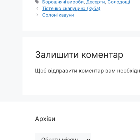
Позначки
Борошняні вироби
,
Десерти
,
Солодощі
Тістечко «капуцин» (Куба)
Солоні кавуни
Залишити коментар
Щоб відправити коментар вам необхід
Архіви
Архіви