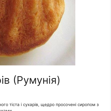
ів (Румунія)
ного тіста і сухарів, щедро просочені сиропом з
шками.