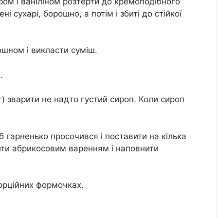
ом і ваніліном розтерти до кремоподібного
ні сухарі, борошно, а потім і збиті до стійкої
шном і викласти суміш.
.
г) зварити не надто густий сироп. Коли сироп
 гарненько просочився і поставити на кілька
ити абрикосовим варенням і наповнити
орційних формочках.