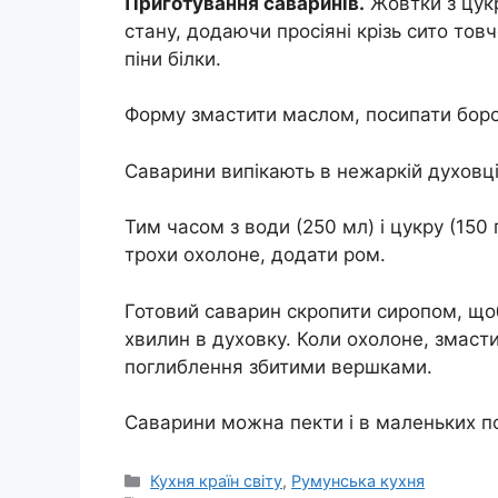
Приготування саваринів.
Жовтки з цукр
стану, додаючи просіяні крізь сито товче
піни білки.
Форму змастити маслом, посипати боро
Саварини випікають в нежаркій духовці
Тим часом з води (250 мл) і цукру (150 
трохи охолоне, додати ром.
Готовий саварин скропити сиропом, щоб
хвилин в духовку. Коли охолоне, змаст
поглиблення збитими вершками.
Саварини можна пекти і в маленьких п
Категорії
Кухня країн світу
,
Румунська кухня