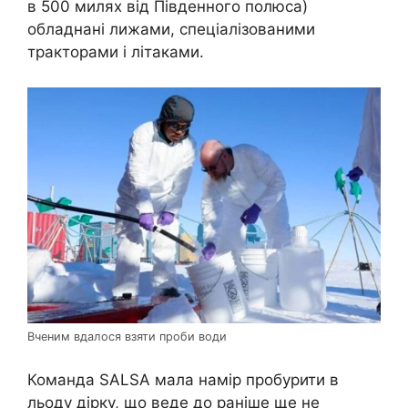
в 500 милях від Південного полюса)
обладнані лижами, спеціалізованими
тракторами і літаками.
Вченим вдалося взяти проби води
Команда SALSA мала намір пробурити в
льоду дірку, що веде до раніше ще не