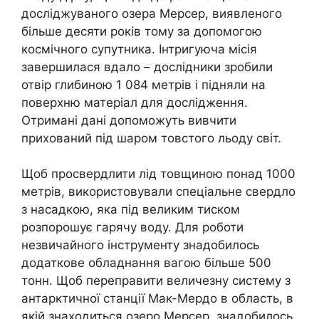
досліджуваного озера Мерсер, виявленого
більше десяти років тому за допомогою
космічного супутника. Інтригуюча місія
завершилася вдало – дослідники зробили
отвір глибиною 1 084 метрів і підняли на
поверхню матеріал для дослідження.
Отримані дані допоможуть вивчити
прихований під шаром товстого льоду світ.
Щоб просвердлити лід товщиною понад 1000
метрів, використовували спеціальне свердло
з насадкою, яка під великим тиском
розпорошує гарячу воду. Для роботи
незвичайного інструменту знадобилось
додаткове обладнання вагою більше 500
тонн. Щоб переправити величезну систему з
антарктичної станції Мак-Мердо в область, в
якій знаходиться озеро Мерсер, знадобилось