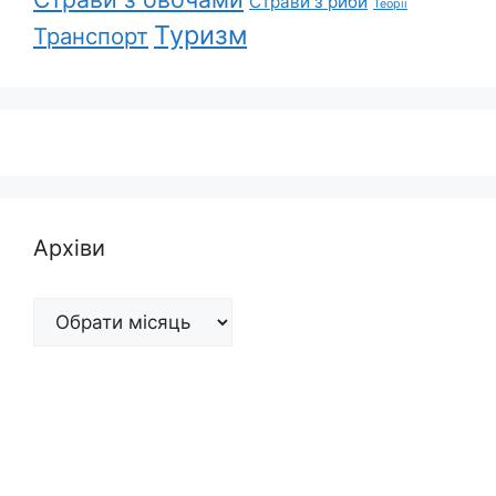
Страви з риби
Теорії
Туризм
Транспорт
Архіви
Архіви