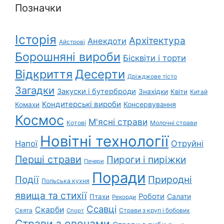
Позначки
Історія
Архітектура
Анекдоти
Айстрові
Борошняні вироби
Бісквіти і торти
Відкриття
Десерти
Дріжджове тісто
Загадки
Закуски і бутерброди
Знахідки
Квіти
Китай
Кондитерські вироби
Консервування
Комахи
Космос
М'ясні страви
Котові
Молочні страви
Новітні технології
Напої
Отруйні
Перші страви
Пироги і пиріжки
Печери
Поради
Природні
Події
Польська кухня
явища та стихії
Роботи
Салати
Птахи
Рекорди
Ссавці
Скарби
Свята
Страви з круп і бобових
Спорт
Страви з овочами