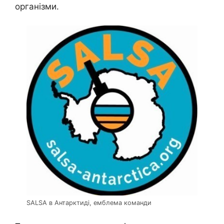
організми.
SALSA в Антарктиді, емблема команди