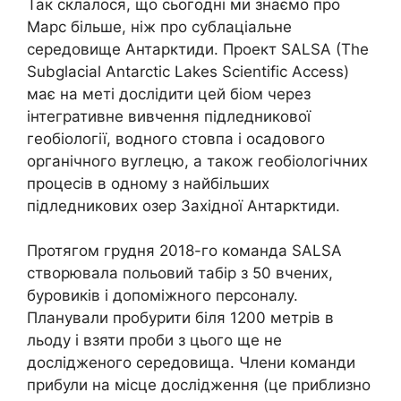
Так склалося, що сьогодні ми знаємо про
Марс більше, ніж про сублаціальне
середовище Антарктиди. Проект SALSA (The
Subglacial Antarctic Lakes Scientific Access)
має на меті дослідити цей біом через
інтегративне вивчення підледникової
геобіології, водного стовпа і осадового
органічного вуглецю, а також геобіологічних
процесів в одному з найбільших
підледникових озер Західної Антарктиди.
Протягом грудня 2018-го команда SALSA
створювала польовий табір з 50 вчених,
буровиків і допоміжного персоналу.
Планували пробурити біля 1200 метрів в
льоду і взяти проби з цього ще не
дослідженого середовища. Члени команди
прибули на місце дослідження (це приблизно