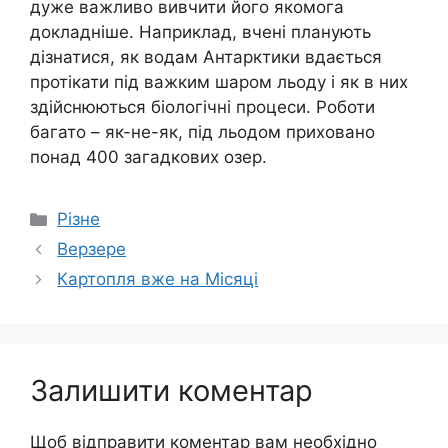
дуже важливо вивчити його якомога
докладніше. Наприклад, вчені планують
дізнатися, як водам Антарктики вдається
протікати під важким шаром льоду і як в них
здійснюються біологічні процеси. Роботи
багато – як-не-як, під льодом приховано
понад 400 загадкових озер.
Категорії
Різне
Верзере
Картопля вже на Місяці
Залишити коментар
Щоб відправити коментар вам необхідно