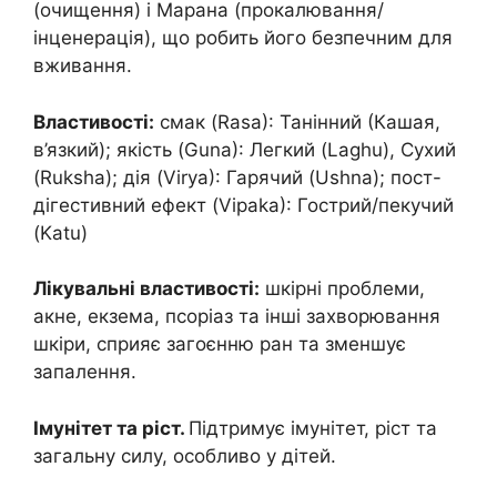
(очищення) і Марана (прокалювання/
інценерація), що робить його безпечним для
вживання.
Властивості:
смак (Rasa): Танінний (Кашая,
в’язкий); якість (Guna): Легкий (Laghu), Сухий
(Ruksha); дія (Virya): Гарячий (Ushna); пост-
дігестивний ефект (Vipaka): Гострий/пекучий
(Katu)
Лікувальні властивості:
шкірні проблеми,
акне, екзема, псоріаз та інші захворювання
шкіри, сприяє загоєнню ран та зменшує
запалення.
Імунітет та ріст.
Підтримує імунітет, ріст та
загальну силу, особливо у дітей.