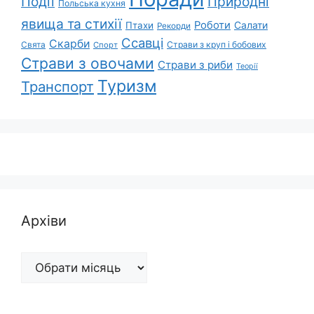
Природні
Події
Польська кухня
явища та стихії
Роботи
Салати
Птахи
Рекорди
Ссавці
Скарби
Свята
Страви з круп і бобових
Спорт
Страви з овочами
Страви з риби
Теорії
Туризм
Транспорт
Архіви
Архіви