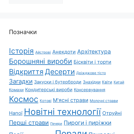
Позначки
Історія
Архітектура
Анекдоти
Айстрові
Борошняні вироби
Бісквіти і торти
Відкриття
Десерти
Дріжджове тісто
Загадки
Закуски і бутерброди
Знахідки
Квіти
Китай
Кондитерські вироби
Консервування
Комахи
Космос
М'ясні страви
Котові
Молочні страви
Новітні технології
Напої
Отруйні
Перші страви
Пироги і пиріжки
Печери
Поради