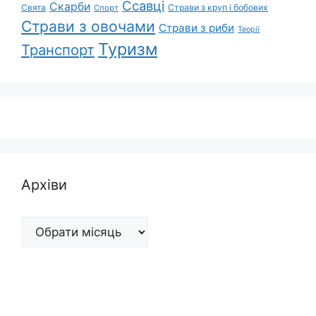
Ссавці
Скарби
Свята
Страви з круп і бобових
Спорт
Страви з овочами
Страви з риби
Теорії
Туризм
Транспорт
Архіви
Архіви