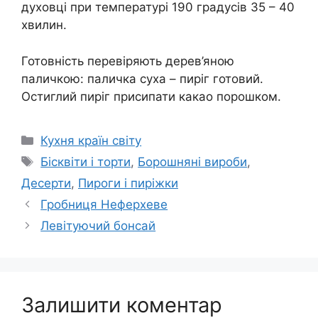
духовці при температурі 190 градусів 35 – 40
хвилин.
Готовність перевіряють дерев’яною
паличкою: паличка суха – пиріг готовий.
Остиглий пиріг присипати какао порошком.
Категорії
Кухня країн світу
Позначки
Бісквіти і торти
,
Борошняні вироби
,
Десерти
,
Пироги і пиріжки
Гробниця Неферхеве
Левітуючий бонсай
Залишити коментар