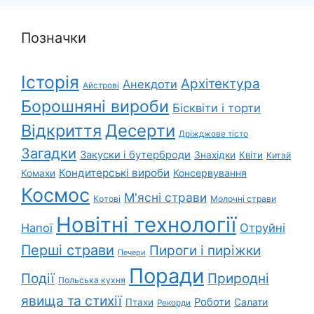
Позначки
Історія
Архітектура
Анекдоти
Айстрові
Борошняні вироби
Бісквіти і торти
Відкриття
Десерти
Дріжджове тісто
Загадки
Закуски і бутерброди
Знахідки
Квіти
Китай
Кондитерські вироби
Консервування
Комахи
Космос
М'ясні страви
Котові
Молочні страви
Новітні технології
Напої
Отруйні
Перші страви
Пироги і пиріжки
Печери
Поради
Природні
Події
Польська кухня
явища та стихії
Роботи
Салати
Птахи
Рекорди