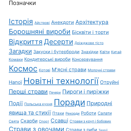
Позначки
Історія
Архітектура
Анекдоти
Айстрові
Борошняні вироби
Бісквіти і торти
Відкриття
Десерти
Дріжджове тісто
Загадки
Закуски і бутерброди
Знахідки
Квіти
Китай
Кондитерські вироби
Консервування
Комахи
Космос
М'ясні страви
Котові
Молочні страви
Новітні технології
Напої
Отруйні
Перші страви
Пироги і пиріжки
Печери
Поради
Природні
Події
Польська кухня
явища та стихії
Роботи
Салати
Птахи
Рекорди
Ссавці
Скарби
Свята
Страви з круп і бобових
Спорт
Страви з овочами
Страви з риби
Теорії