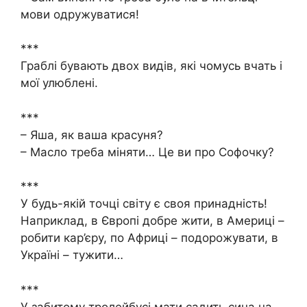
мови одружуватися!
***
Граблі бувають двох видів, які чомусь вчать і
мої улюблені.
***
– Яша, як ваша красуня?
– Масло треба міняти… Це ви про Софочку?
***
У будь-якій точці світу є своя принадність!
Наприклад, в Європі добре жити, в Америці –
робити кар’єру, по Африці – подорожувати, в
Україні – тужити…
***
У забитому тролейбусі мати садить сина на