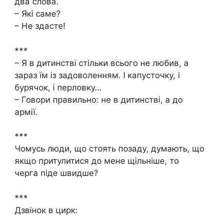
два слова.
– Які саме?
– Не здасте!
***
– Я в дитинстві стільки всього не любив, а
зараз їм із задоволенням. І капусточку, і
бурячок, і перловку…
– Говори правильно: не в дитинстві, а до
армії.
***
Чомусь люди, що стоять позаду, думають, що
якщо притулитися до мене щільніше, то
черга піде швидше?
***
Дзвінок в цирк: