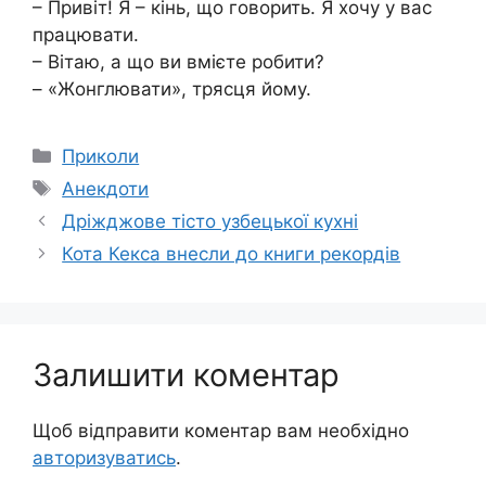
– Привіт! Я – кінь, що говорить. Я хочу у вас
працювати.
– Вітаю, а що ви вмієте робити?
– «Жонглювати», трясця йому.
Категорії
Приколи
Позначки
Анекдоти
Дріжджове тісто узбецької кухні
Кота Кекса внесли до книги рекордів
Залишити коментар
Щоб відправити коментар вам необхідно
авторизуватись
.