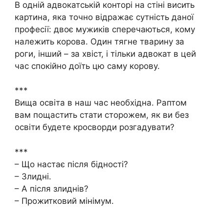
В одній адвокатській конторі на стіні висить
картина, яка точно відражає сутність даної
професії: двоє мужиків сперечаються, кому
належить корова. Один тягне тварину за
роги, інший – за хвіст, і тільки адвокат в цей
час спокійно доїть цю саму корову.
***
Вища освіта в наш час необхідна. Раптом
вам пощастить стати сторожем, як ви без
освіти будете кросворди розгадувати?
***
– Що настає після бідності?
– Злидні.
– А після злиднів?
– Прожитковий мінімум.