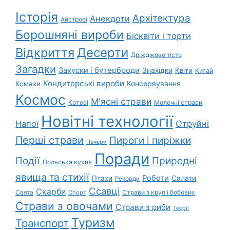
Історія
Архітектура
Анекдоти
Айстрові
Борошняні вироби
Бісквіти і торти
Відкриття
Десерти
Дріжджове тісто
Загадки
Закуски і бутерброди
Знахідки
Квіти
Китай
Кондитерські вироби
Консервування
Комахи
Космос
М'ясні страви
Котові
Молочні страви
Новітні технології
Напої
Отруйні
Перші страви
Пироги і пиріжки
Печери
Поради
Природні
Події
Польська кухня
явища та стихії
Роботи
Салати
Птахи
Рекорди
Ссавці
Скарби
Свята
Страви з круп і бобових
Спорт
Страви з овочами
Страви з риби
Теорії
Туризм
Транспорт