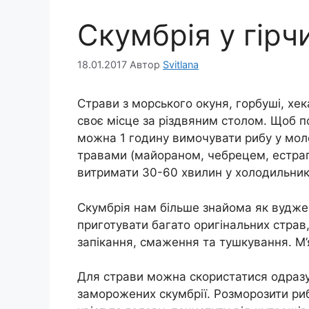
Скумбрія у гірч
18.01.2017
Автор
Svitlana
Страви з морського окуня, горбуші, хе
своє місце за різдвяним столом. Щоб п
можна 1 годину вимочувати рибу у мол
травами (майораном, чебрецем, естраго
витримати 30-60 хвилин у холодильник
Скумбрія нам більше знайома як вуджен
приготувати багато оригінальних страв
запікання, смаження та тушкування. М’я
Для страви можна скористатися одразу
заморожених скумбрії. Розморозити рибу