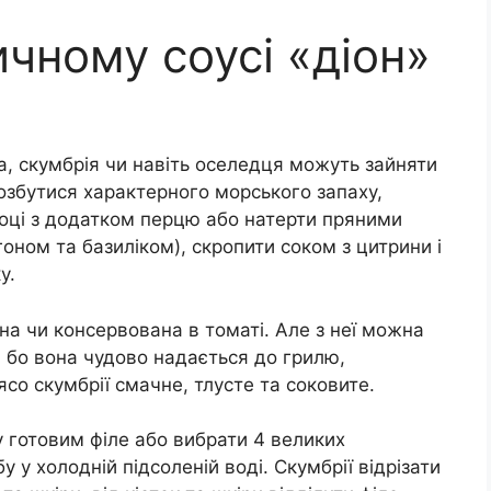
ичному соусі «діон»
ка, скумбрія чи навіть оселедця можуть зайняти
озбутися характерного морського запаху,
оці з додатком перцю або натерти пряними
ном та базиліком), скропити соком з цитрини і
у.
а чи консервована в томаті. Але з неї можна
, бо вона чудово надається до грилю,
со скумбрії смачне, тлусте та соковите.
 готовим філе або вибрати 4 великих
 у холодній підсоленій воді. Скумбрії відрізати