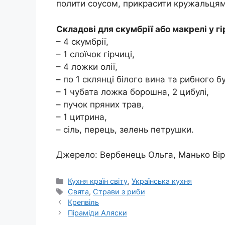
полити соусом, прикрасити кружальцям
Складові для скумбрії або макрелі у г
– 4 скумбрії,
– 1 слоїчок гірчиці,
– 4 ложки олії,
– по 1 склянці білого вина та рибного б
– 1 чубата ложка борошна, 2 цибулі,
– пучок пряних трав,
– 1 цитрина,
– сіль, перець, зелень петрушки.
Джерело: Вербенець Ольга, Манько Віра
Категорії
Кухня країн світу
,
Українська кухня
Позначки
Свята
,
Страви з риби
Крепвіль
Піраміди Аляски