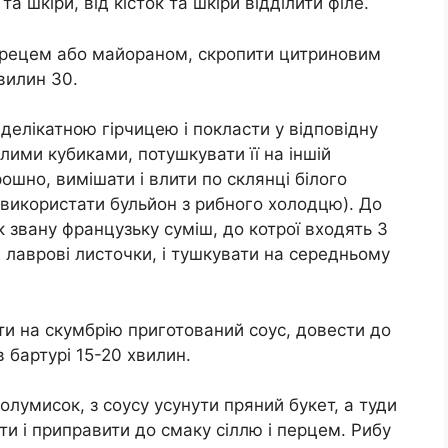
та шкіри, від кісток та шкіри відділити філе.
ебрецем або майораном, скропити цитриновим
вилин 30.
делікатною гірчицею і покласти у відповідну
ими кубиками, потушкувати її на іншій
рошно, вимішати і влити по склянці білого
 використати бульйон з рибного холодцю). До
 звану французьку суміш, до котрої входять 3
2 лаврові листочки, і тушкувати на середньому
ити на скумбрію приготований соус, довести до
в бартурі 15-20 хвилин.
олумисок, з соусу усунути пряний букет, а туди
ти і приправити до смаку сіллю і перцем. Рибу