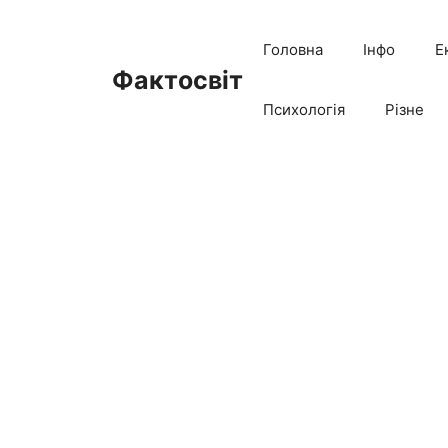
Перейти
до
Головна
Інфо
Е
вмісту
Фактосвіт
Психологія
Різне