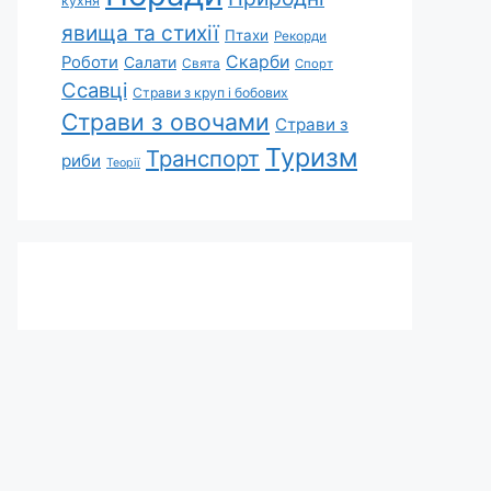
кухня
явища та стихії
Птахи
Рекорди
Скарби
Роботи
Салати
Свята
Спорт
Ссавці
Страви з круп і бобових
Страви з овочами
Страви з
Туризм
Транспорт
риби
Теорії