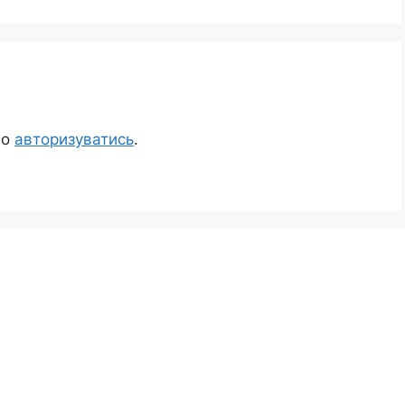
но
авторизуватись
.