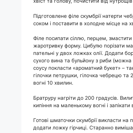
хвіст та голову, почистити від нутрощів 
Підготовлене філе скумбрії натерти ч
соком і поставити в холодне місце на х
Філе посипати сіллю, перцем, змастити 
жаротривку форму. Цибулю порізати мал
пательні у двох ложках олії. Додати бо
сухого вина та бульйону з риби (можна
соусу покласти «ароматний букет» – так
гілочки петрушки, гілочка чебрецю та 
вогні 10 хвилин.
Братруру нагріти до 200 градусів. Вил
кипіння на маленькому вогні і запікати 
Готові шматочки скумбрії викласти на п
додати ложку гірчиці. Старанно виміша