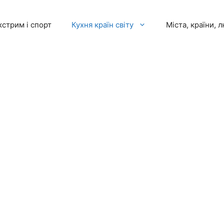
кстрим і спорт
Кухня країн світу
Міста, країни, 