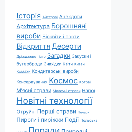
Історія
Анекдоти
Айстрові
Борошняні
Архітектура
вироби
Бісквіти і торти
Відкриття
Десерти
Загадки
Закуски і
Дріжджове тісто
бутерброди
Знахідки
Квіти
Китай
Кондитерські вироби
Комахи
Космос
Консервування
Котові
М'ясні страви
Напої
Молочні страви
Новітні технології
Перші страви
Отруйні
Печери
Пироги і пиріжки
Події
Польська
Поради
Природні