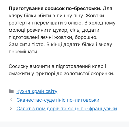
Приготування сосисок по-брестськи.
Для
кляру білки збити в пишну піну. Жовтки
розтерти і перемішати з олією. В холодному
молоці розчинити цукор, сіль, додати
підготовлені яєчні жовтки, борошно.
Замісити тісто. В кінці додати білки і знову
перемішати.
Сосиску вмочити в підготовлений кляр і
смажити у фритюрі до золотистої скоринки.
Категорії
Кухня країн світу
Сканестас-судетініс по-литовськи
Салат з помідорів та яєць по-французьки