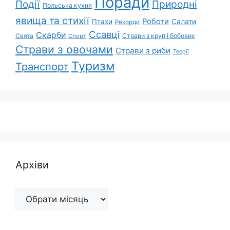
Поради
Природні
Події
Польська кухня
явища та стихії
Роботи
Салати
Птахи
Рекорди
Ссавці
Скарби
Свята
Страви з круп і бобових
Спорт
Страви з овочами
Страви з риби
Теорії
Туризм
Транспорт
Архіви
Архіви