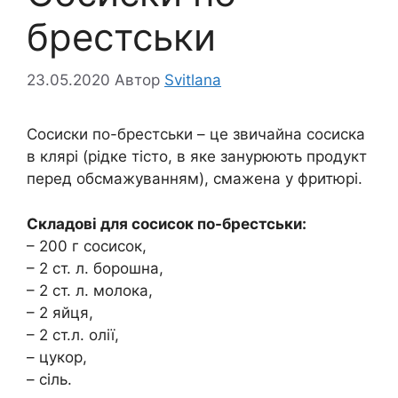
брестськи
23.05.2020
Автор
Svitlana
Сосиски по-брестськи – це звичайна сосиска
в клярі (рідке тісто, в яке занурюють продукт
перед обсмажуванням), смажена у фритюрі.
Складові для сосисок по-брестськи:
– 200 г сосисок,
– 2 ст. л. борошна,
– 2 ст. л. молока,
– 2 яйця,
– 2 ст.л. олії,
– цукор,
– сіль.