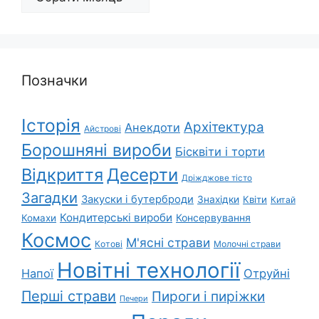
Позначки
Історія
Архітектура
Анекдоти
Айстрові
Борошняні вироби
Бісквіти і торти
Відкриття
Десерти
Дріжджове тісто
Загадки
Закуски і бутерброди
Знахідки
Квіти
Китай
Кондитерські вироби
Консервування
Комахи
Космос
М'ясні страви
Котові
Молочні страви
Новітні технології
Напої
Отруйні
Перші страви
Пироги і пиріжки
Печери