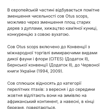
В європейській частині відбувається помітне
зменшення чисельності сов Otus scops,
можливо через зменшення площ старих
дерев з дуплами, хижацтво кам’яної куниці,
конкуренцію з совою вухатою.
Сов Otus scops включено до Конвенції з
міжнародної торгівлі вимираючими видами
дикої фауни і флори (CITES) (Додаток II),
Бернської конвенції (Додаток II), до Червоної
книги України (1994, 2009).
Сов сплюшок відносять до категорії
перелітних птахів: з вересня і до середини
жовтня відлітають вони на зимівлю на
африканський континент, а навесні, в кінці
березня, повертаються.