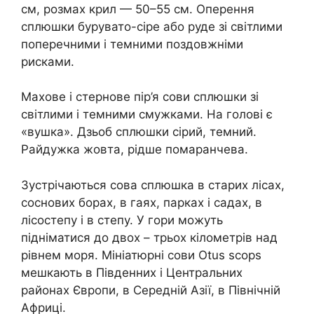
см, розмах крил — 50–55 см. Оперення
сплюшки бурувато-сіре або руде зі світлими
поперечними і темними поздовжніми
рисками.
Махове і стернове пір’я сови сплюшки зі
світлими і темними смужками. На голові є
«вушка». Дзьоб сплюшки сірий, темний.
Райдужка жовта, рідше помаранчева.
Зустрічаються сова сплюшка в старих лісах,
соснових борах, в гаях, парках і садах, в
лісостепу і в степу. У гори можуть
підніматися до двох – трьох кілометрів над
рівнем моря. Мініатюрні сови Otus scops
мешкають в Південних і Центральних
районах Європи, в Середній Азії, в Північній
Африці.