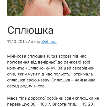
Сплюшка
11.10.2015
Автор
Svitlana
Міні-сова сплюшка (Otus scops) під час
полювання від вечірньої до ранкової зорі
кричить: «Сплю-ю-ю-у». За цей своєрідний
спів, який чути під час польоту, і отримала
сплюшка свою назву. Сплюшка – найменша
серед родичів-сов.
Маса тіла дорослої особини сови сплюшки не
перевищує 80 – 100 г. Висота птиці – 15-20