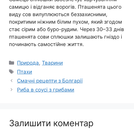
самицю і відганяє ворогів. Пташенята цього
виду сов вилуплюються беззахисними,
покритими ніжним білим пухом, який згодом
стає сірим або буро-рудим. Через 30–33 днів
пташенята сови сплюшки залишають гніздо і
починають самостійне життя.
Категорії
Природа
,
Тварини
Позначки
Птахи
Смачні рецепти з Болгарії
Риба в соусі з грибами
Залишити коментар