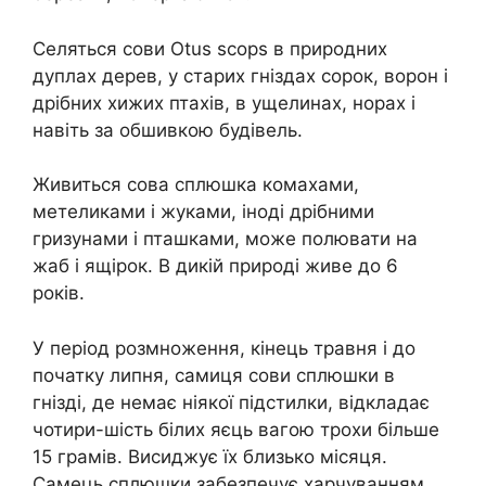
Селяться сови Otus scops в природних
дуплах дерев, у старих гніздах сорок, ворон і
дрібних хижих птахів, в ущелинах, норах і
навіть за обшивкою будівель.
Живиться сова сплюшка комахами,
метеликами і жуками, іноді дрібними
гризунами і пташками, може полювати на
жаб і ящірок. В дикій природі живе до 6
років.
У період розмноження, кінець травня і до
початку липня, самиця сови сплюшки в
гнізді, де немає ніякої підстилки, відкладає
чотири-шість білих яєць вагою трохи більше
15 грамів. Висиджує їх близько місяця.
Самець сплюшки забезпечує харчуванням