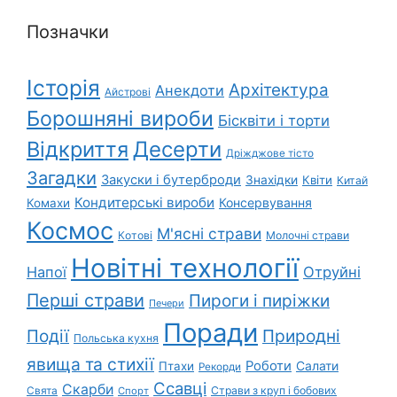
Позначки
Історія
Архітектура
Анекдоти
Айстрові
Борошняні вироби
Бісквіти і торти
Відкриття
Десерти
Дріжджове тісто
Загадки
Закуски і бутерброди
Знахідки
Квіти
Китай
Кондитерські вироби
Консервування
Комахи
Космос
М'ясні страви
Котові
Молочні страви
Новітні технології
Напої
Отруйні
Перші страви
Пироги і пиріжки
Печери
Поради
Природні
Події
Польська кухня
явища та стихії
Роботи
Салати
Птахи
Рекорди
Ссавці
Скарби
Свята
Страви з круп і бобових
Спорт